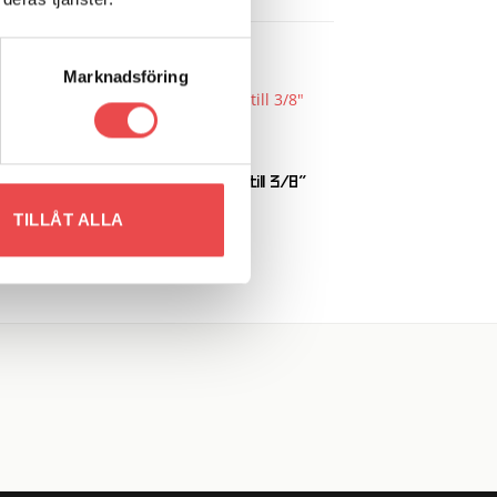
Marknadsföring
 to
Add to
Art.nr: G-AN815-03P
list
wishlist
Adapter 3/8″ UNF Hane till 3/8″
UNF Hane
TILLÅT ALLA
69
kr
LÄGG TILL I VARUKORG