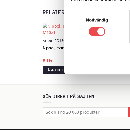
RELATERADE PRODUKTER
Samtyckesval
Nödvändig
Add to
Add to
Art.nr: RD1503
Art.n
wishlist
wishlist
Nipp
Nippel, Hane, Lång, Konvex M10x1
UNF
89
kr
91
kr
RG
LÄGG TILL I VARUKORG
LÄG
SÖK DIREKT PÅ SAJTEN
Sök
efter: