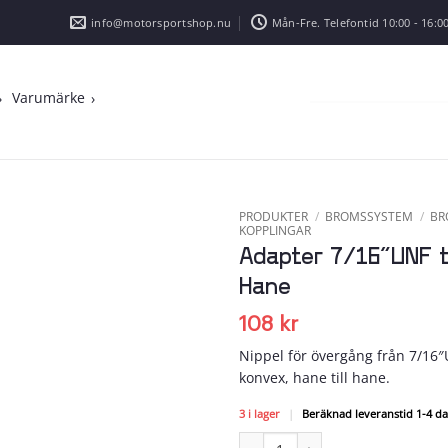
info@motorsportshop.nu
Mån-Fre. Telefontid 10:00 - 16:00
Varumärke
PRODUKTER
/
BROMSSYSTEM
/
BR
KOPPLINGAR
Adapter 7/16″UNF ti
Add to
wishlist
Hane
108
kr
Nippel för övergång från 7/16″
konvex, hane till hane.
3 i lager
|
Beräknad leveranstid 1-4 d
Adapter 7/16"UNF till M12x1 Hane