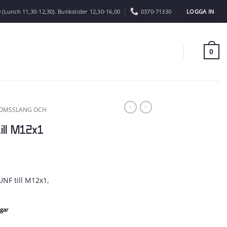
LOGGA IN
 (Lunch 11,30-12,30). Butikstider 12,30-16,00
0370-71330
0
OMSSLANG OCH
ll M12x1
UNF till M12x1,
agar
 mängd