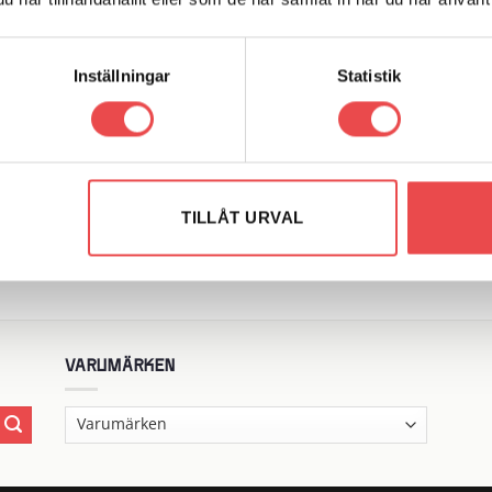
Inställningar
Statistik
Art.nr: RD1515
Add to
Add
r: RD1506
wishlist
wish
Banjo, Förlängd hals
el, Hane, Lång, Konkav 3/8″
99
kr
TILLÅT URVAL
LÄGG TILL I VARUKORG
G TILL I VARUKORG
VARUMÄRKEN