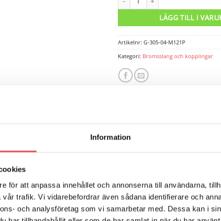
LÄGG TILL I VAR
Artikelnr:
G-305-04-M121P
Kategori:
Bromsslang och kopplingar
ECENSIONER (0)
Information
från 7/16″-20 UNF till M12x1, konvex, hane till hane.
cookies
e för att anpassa innehållet och annonserna till användarna, tillh
vår trafik. Vi vidarebefordrar även sådana identifierare och anna
nnons- och analysföretag som vi samarbetar med. Dessa kan i sin
har tillhandahållit eller som de har samlat in när du har använt 