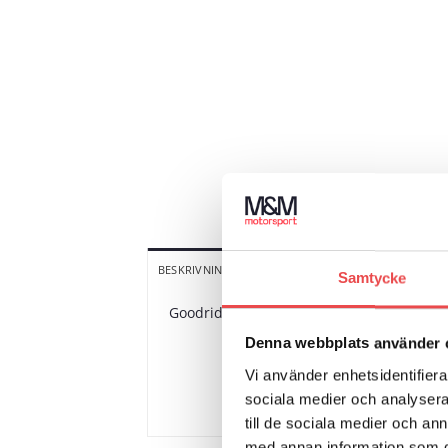
YTTERLIGARE INFORMATION
R
BESKRIVNING
Samtycke
Goodridge serie 600 adapter för övergång 
Denna webbplats använder 
Vi använder enhetsidentifierar
sociala medier och analysera 
till de sociala medier och a
med annan information som du 