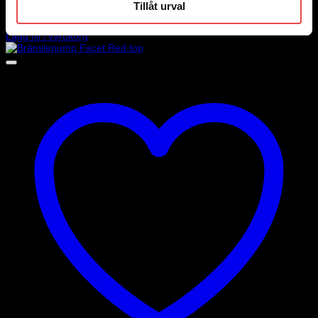
Bränsleanslutning 6mm 1/8″ NPTF
Tillåt urval
45
kr
Lägg till i varukorg