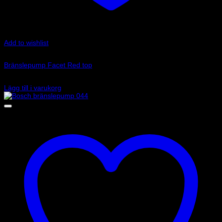
Add to wishlist
Art.nr: 480532
Bränslepump Facet Red top
1 895
kr
Lägg till i varukorg