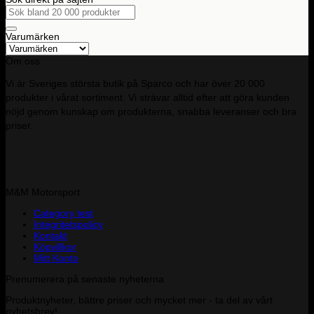
Sök
efter:
Varumärken
Om oss
Vi är Sveriges största butik på Sparco och har över 20 000
produkter i vårat sortiment. Vi strävar alltid efter att göra kunden
nöjd genom kunskap om produkterna, snabba leveranser och bra
priser.
M&M Motorsport
Category test
Integritetspolicy
Kontakt
Köpvillkor
Mitt Konto
Prenumerera på senaste nyheterna
Produktnyheter, bättre priser och mycket mer - ta del av vårt
nyhetsbrev!