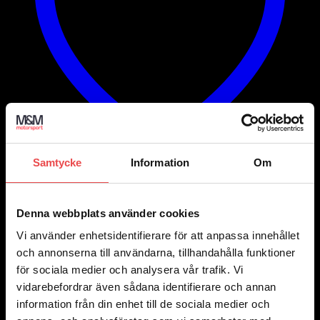
Samtycke
Information
Om
Add to wishlist
Art.nr: SK
Denna webbplats använder cookies
Slangkoppling/adapter
Vi använder enhetsidentifierare för att anpassa innehållet
och annonserna till användarna, tillhandahålla funktioner
Prisintervall:
50
kr
–
55
kr
50 kr
Välj alternativ
för sociala medier och analysera vår trafik. Vi
Den
till
vidarebefordrar även sådana identifierare och annan
här
55 kr
produkten
information från din enhet till de sociala medier och
har