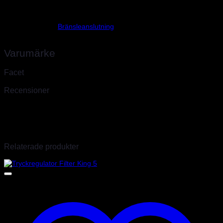
Vikt
0,02 kg
Bränsleanslutning
Bränslesystem
Varumärke
Facet
Recensioner
Det finns inga recensioner än.
Endast inloggade kunder som har köpt denna produkt får lämna en
recension.
Relaterade produkter