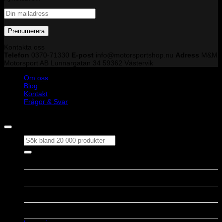
Kontakta oss
Telefon
0370-71330
E-post
info@motorsportshop.nu
Adress
M&M
Motorsport AB
Lunnargatan 34 59362 Västervik
Om oss
Blog
Kontakt
Frågor & Svar
Copyright © M&M Motorsport AB 2026
Sök
efter:
Outlet
Produkter
Välj bilmärke
Varumärke