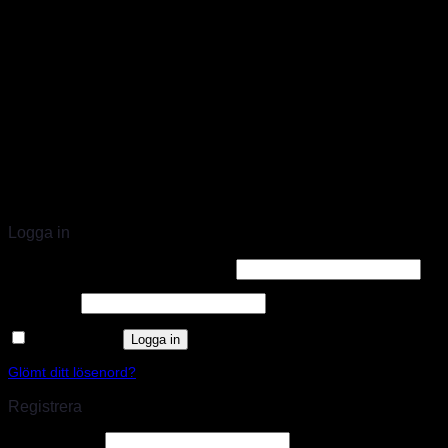
STORT UTBUD & STÖRST PÅ SPARCO
Logga in
Användarnamn eller e-postadress
*
Lösenord
*
Kom ihåg mig
Logga in
Glömt ditt lösenord?
Registrera
E-postadress
*