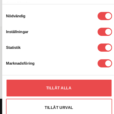
NPTF
25
kr
deras tjänster.
60
kr
LÄGG TILL I VARUKORG
Samtyckesval
LÄGG TILL I VARUKORG
Nödvändig
Inställningar
SÖK DIREKT PÅ SAJTEN
Statistik
Sök
efter:
Marknadsföring
VARUMÄRKEN
TILLÅT ALLA
TILLÅT URVAL
OM OSS