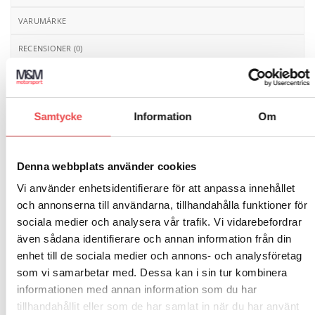
VARUMÄRKE
RECENSIONER (0)
Utbytesfjäder till tryckregulator FK5L. Ger tryck 0.06-0.2
bar och lämplig för tex Dellortoförgasare. Längd 15,8
mm.
Samtycke
Information
Om
Denna webbplats använder cookies
Vi använder enhetsidentifierare för att anpassa innehållet
och annonserna till användarna, tillhandahålla funktioner för
sociala medier och analysera vår trafik. Vi vidarebefordrar
RELATERADE PRODUKTER
även sådana identifierare och annan information från din
enhet till de sociala medier och annons- och analysföretag
som vi samarbetar med. Dessa kan i sin tur kombinera
Art.nr: PB049
Add to
Add to
wishlist
wishlist
Art.nr: BA10R
Pinnbult M8
informationen med annan information som du har
Bränsleanslutning 10mm 1/4″
tillhandahållit eller som de har samlat in när du har använt