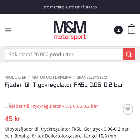
Skip
STORT UTBUD & STÖRST PÅ SPARCO
to
content
0
Sök
efter:
PRODUKTER
/
MOTOR OCH DRIVLINA
/
BRÄNSLESYSTEM
Fjäder till Tryckregulator FK5L 0.06-0.2 bar
45
kr
Add to
wishlist
Utbytesfjäder till tryckregulator FK5L. Ger tryck 0.06-0.2 bar
och lämplig för tex Dellortoförgasare. Längd 15,8 mm.