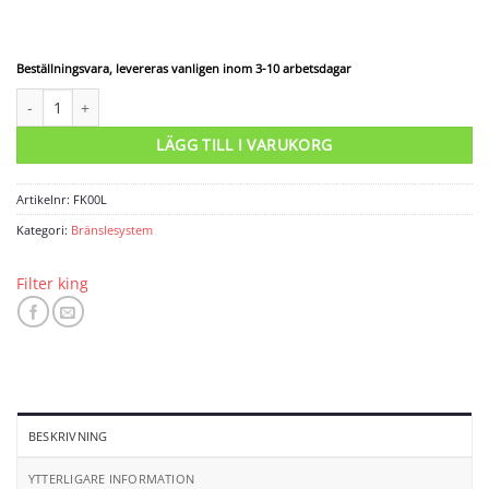
Beställningsvara, levereras vanligen inom 3-10 arbetsdagar
Fjäder till Tryckregulator FK5L 0.06-0.2 bar mängd
LÄGG TILL I VARUKORG
Artikelnr:
FK00L
Kategori:
Bränslesystem
Filter king
BESKRIVNING
YTTERLIGARE INFORMATION