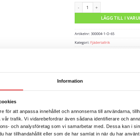
Fjädertallrik övre Ø65mm mängd
LÄGG TILL I VAR
Artikelnr:
300004-1-O-65
Kategori:
Fjädertallrik
Varumärke:
JST
JST
Information
cookies
ARUMÄRKE
RECENSIONER (0)
e för att anpassa innehållet och annonserna till användarna, tillh
vår trafik. Vi vidarebefordrar även sådana identifierare och anna
nvändigt mått. Tillverkad av natureloxerad aluminium. Hålet för s
nnons- och analysföretag som vi samarbetar med. Dessa kan i sin
mension. Ange ditt mått så gör vi det åt er.
har tillhandahållit eller som de har samlat in när du har använt 