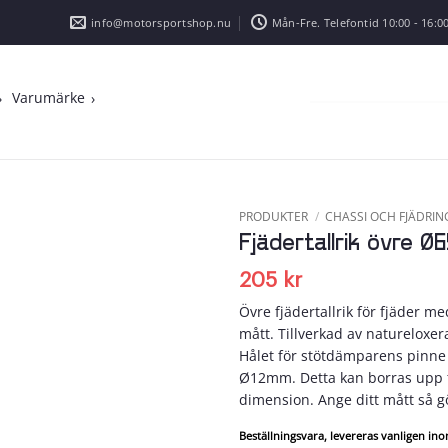
info@motorsportshop.nu
Mån-Fre. Telefontid 10:00 - 16:00
Varumärke
PRODUKTER
/
CHASSI OCH FJÄDRIN
Fjädertallrik övre 
Add to
wishlist
205
kr
Övre fjädertallrik för fjäder 
mått. Tillverkad av natureloxe
Hålet för stötdämparens pinne
Ø12mm. Detta kan borras upp t
dimension. Ange ditt mått så gör
Beställningsvara, levereras vanligen in