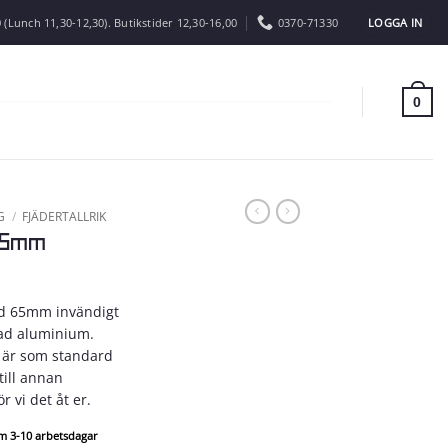
LOGGA IN
 (Lunch 11,30-12,30). Butikstider 12,30-16,00
0370-71330
0
G
/
FJÄDERTALLRIK
Ø65mm
med 65mm invändigt
rad aluminium.
 är som standard
ill annan
 vi det åt er.
om 3-10 arbetsdagar