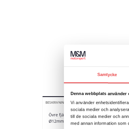
Samtycke
Denna webbplats använder 
YTTERLIGARE INFORMATION
V
BESKRIVNING
Vi använder enhetsidentifierar
sociala medier och analysera 
Övre fjädertallrik för fjäder med 65mm i
till de sociala medier och a
Ø12mm. Detta kan borras upp till annan di
med annan information som du 