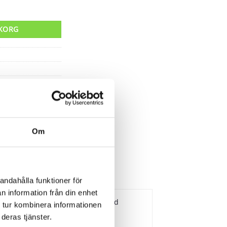
UKORG
Om
andahålla funktioner för
n information från din enhet
tötdämparens pinne är som standard
 tur kombinera informationen
deras tjänster.