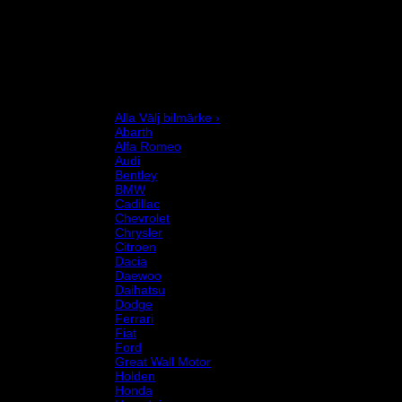
Invändig fordon och säkerhetsutrustning
Kläder och merchandise
Karting
Mekanikerutrustning
Motor och drivlina
Racingsimulator
Chassi och fjädring
Välj bilmärke
Alla Välj bilmärke ›
Abarth
Alfa Romeo
Audi
Bentley
BMW
Cadillac
Chevrolet
Chrysler
Citroen
Dacia
Daewoo
Daihatsu
Dodge
Ferrari
Fiat
Ford
Great Wall Motor
Holden
Honda