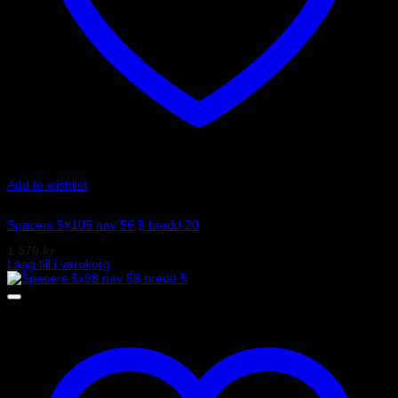
Add to wishlist
Art.nr: 051STB305
Spacers 5×105 nav 56,5 bredd 20
1 570
kr
Lägg till i varukorg