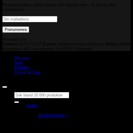
Produktnyheter, bättre priser och mycket mer - ta del av vårt
nyhetsbrev!
Kontakta oss
Telefon
0370-71330
E-post
info@motorsportshop.nu
Adress
M&M
Motorsport AB
Lunnargatan 34 59362 Västervik
Om oss
Blog
Kontakt
Frågor & Svar
Copyright © M&M Motorsport AB 2026
Sök
efter:
Outlet
Produkter
Alla Produkter ›
Bilstyling
Bromssystem
Förarutrustning