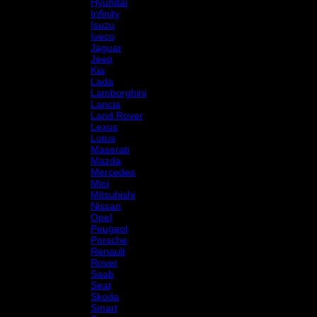
Hyundai
Infinity
Isuzu
Iveco
Jaguar
Jeep
Kia
Lada
Lamborghini
Lancia
Land Rover
Lexus
Lotus
Maserati
Mazda
Mercedes
Mini
Mitsubishi
Nissan
Opel
Peugeot
Porsche
Renault
Rover
Saab
Seat
Skoda
Smart