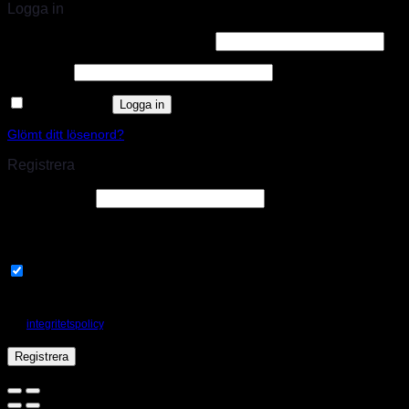
Logga in
Användarnamn eller e-postadress
*
Lösenord
*
Kom ihåg mig
Logga in
Glömt ditt lösenord?
Registrera
E-postadress
*
En länk för att ställa in ett nytt lösenord kommer att skickas till din e-
postadress.
Prenumerera på vårt nyhetsbrev
Your personal data will be used to support your experience throughout this
website, to manage access to your account, and for other purposes described in
our
integritetspolicy
.
Registrera