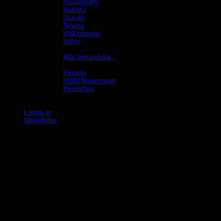
Ssangyong
Subaru
Suzuki
Toyota
Volkswagen
Volvo
Varumärke
Alla Varumärke ›
Helix Autosport
Ferodo
M&M Motorsport
Powerflex
Evo Corse
Sparco
Logga in
Newsletter
K