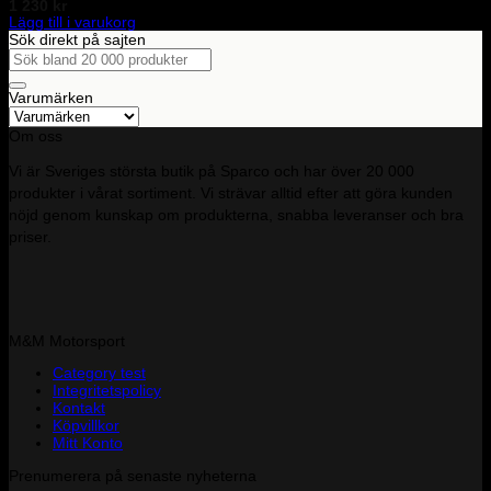
1 230
kr
Lägg till i varukorg
Sök direkt på sajten
Sök
efter:
Varumärken
Om oss
Vi är Sveriges största butik på Sparco och har över 20 000
produkter i vårat sortiment. Vi strävar alltid efter att göra kunden
nöjd genom kunskap om produkterna, snabba leveranser och bra
priser.
M&M Motorsport
Category test
Integritetspolicy
Kontakt
Köpvillkor
Mitt Konto
Prenumerera på senaste nyheterna