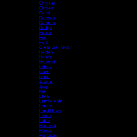
Chrysler
Citroen
Dacia
Daewoo
Daihatsu
Dodge
Ferrari
Fiat
Ford
Great Wall Motor
Holden
Honda
Hyundai
Infinity
Isuzu
Iveco
Jaguar
Jeep
Kia
Lada
Lamborghini
Lancia
Land Rover
Lexus
Lotus
Maserati
Mazda
Mercedes