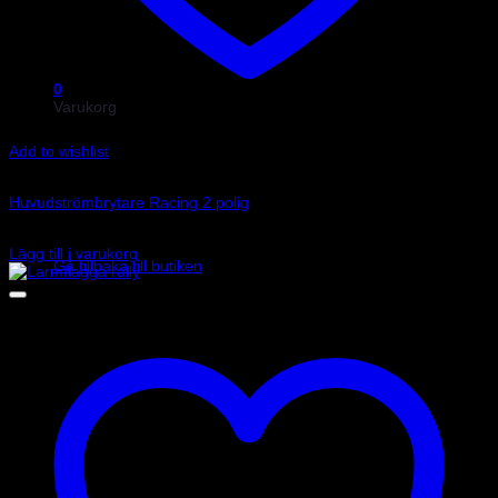
0
Varukorg
Add to wishlist
Art.nr: 01336
Huvudströmbrytare Racing 2 polig
Inga produkter i varukorgen.
295
kr
Lägg till i varukorg
Gå tillbaka till butiken