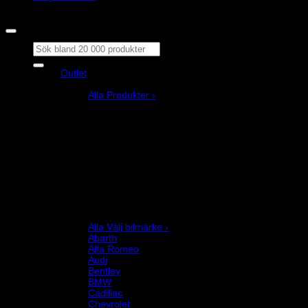
Copyright © M&M Motorsport AB 2026
Sök
efter:
Outlet
Produkter
Alla Produkter ›
Bilstyling
Bromssystem
Förarutrustning
Invändig fordon och säkerhetsutrustning
Kläder och merchandise
Karting
Mekanikerutrustning
Motor och drivlina
Racingsimulator
Chassi och fjädring
Välj bilmärke
Alla Välj bilmärke ›
Abarth
Alfa Romeo
Audi
Bentley
BMW
Cadillac
Chevrolet