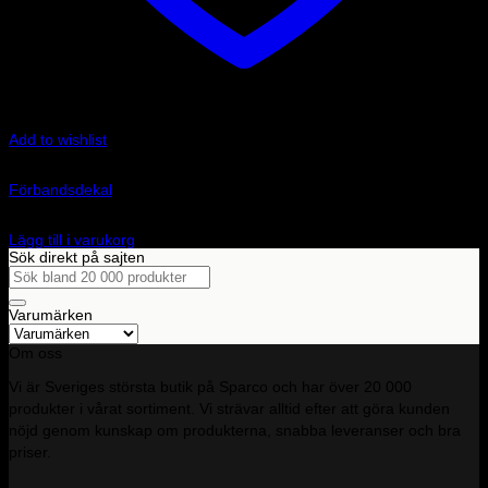
Add to wishlist
Art.nr: 8949
Förbandsdekal
30
kr
Lägg till i varukorg
Sök direkt på sajten
Sök
efter:
Varumärken
Om oss
Vi är Sveriges största butik på Sparco och har över 20 000
produkter i vårat sortiment. Vi strävar alltid efter att göra kunden
nöjd genom kunskap om produkterna, snabba leveranser och bra
priser.