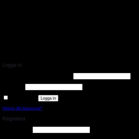
STORT UTBUD & STÖRST PÅ SPARCO
Logga in
Användarnamn eller e-postadress
*
Lösenord
*
Kom ihåg mig
Logga in
Glömt ditt lösenord?
Registrera
E-postadress
*