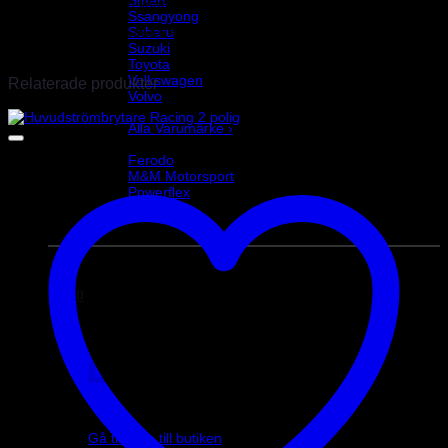
Det finns inga recensioner än.
Ssangyong
Subaru
Endast inloggade kunder som har köpt denna produkt får lämna en
Suzuki
recension.
Toyota
Volkswagen
Relaterade produkter
Volvo
Varumärke
Alla Varumärke ›
Helix Autosport
Ferodo
M&M Motorsport
Powerflex
Evo Corse
Sparco
0
kr
0
Inga produkter i varukorgen.
Gå tillbaka till butiken