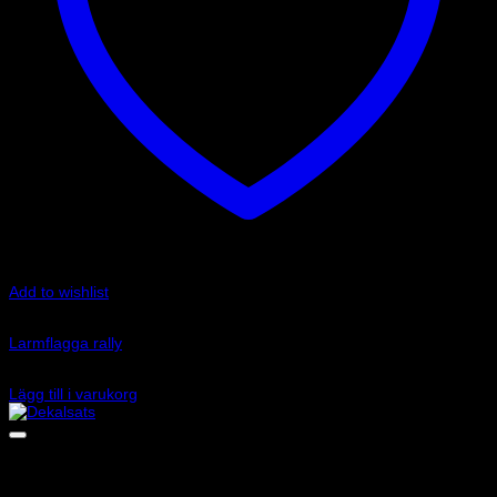
Add to wishlist
Art.nr: LF01RS
Larmflagga rally
195
kr
Lägg till i varukorg