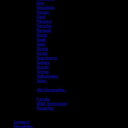
Mini
Mitsubishi
Nissan
Opel
Peugeot
Porsche
Renault
Rover
Saab
Seat
Skoda
Smart
Ssangyong
Subaru
Suzuki
Toyota
Volkswagen
Volvo
Varumärke
Alla Varumärke ›
Helix Autosport
Ferodo
M&M Motorsport
Powerflex
Evo Corse
Sparco
Logga in
Newsletter