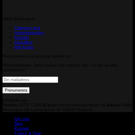
M&M Motorsport
Category test
Integritetspolicy
Kontakt
Köpvillkor
Mitt Konto
Prenumerera på senaste nyheterna
Produktnyheter, bättre priser och mycket mer - ta del av vårt
nyhetsbrev!
Kontakta oss
Telefon
0370-71330
E-post
info@motorsportshop.nu
Adress
M&M
Motorsport AB
Lunnargatan 34 59362 Västervik
Om oss
Blog
Kontakt
Frågor & Svar