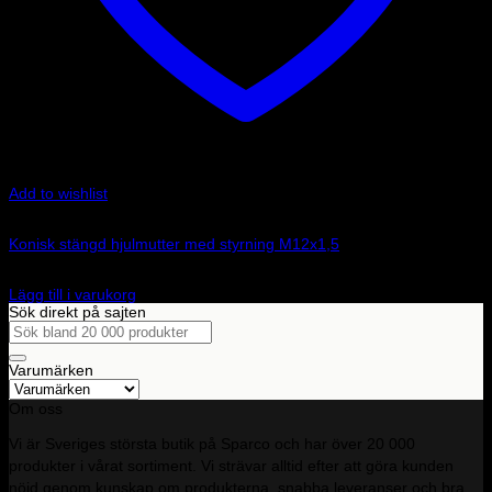
Add to wishlist
Art.nr: CM0750460010
Konisk stängd hjulmutter med styrning M12x1,5
30
kr
Lägg till i varukorg
Sök direkt på sajten
Sök
efter:
Varumärken
Om oss
Vi är Sveriges största butik på Sparco och har över 20 000
produkter i vårat sortiment. Vi strävar alltid efter att göra kunden
nöjd genom kunskap om produkterna, snabba leveranser och bra