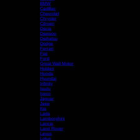
BMW
Cadillac
Chevrolet
Chrysler
Citroen
Dacia
Daewoo
Daihatsu
Dodge
Ferrari
Fiat
Ford
Great Wall Motor
Holden
Honda
Hyundai
Infinity
Isuzu
Iveco
Jaguar
Jeep
Kia
Lada
Lamborghini
Lancia
Land Rover
Lexus
Lotus