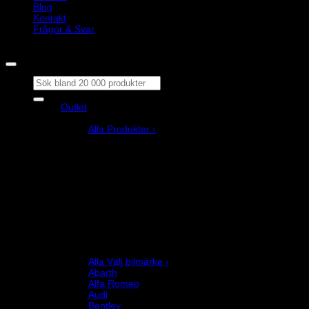
Blog
Kontakt
Frågor & Svar
Copyright © M&M Motorsport AB 2026
Sök
efter:
Outlet
Produkter
Alla Produkter ›
Bilstyling
Bromssystem
Förarutrustning
Invändig fordon och säkerhetsutrustning
Kläder och merchandise
Karting
Mekanikerutrustning
Motor och drivlina
Racingsimulator
Chassi och fjädring
Välj bilmärke
Alla Välj bilmärke ›
Abarth
Alfa Romeo
Audi
Bentley