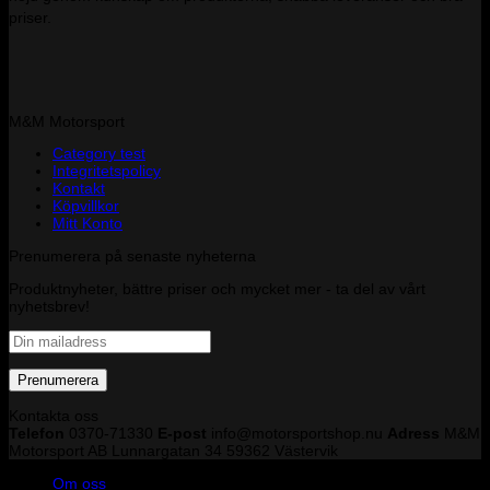
priser.
M&M Motorsport
Category test
Integritetspolicy
Kontakt
Köpvillkor
Mitt Konto
Prenumerera på senaste nyheterna
Produktnyheter, bättre priser och mycket mer - ta del av vårt
nyhetsbrev!
Kontakta oss
Telefon
0370-71330
E-post
info@motorsportshop.nu
Adress
M&M
Motorsport AB
Lunnargatan 34 59362 Västervik
Om oss