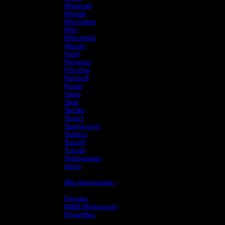
Maserati
Mazda
Mercedes
Mini
Mitsubishi
Nissan
Opel
Peugeot
Porsche
Renault
Rover
Saab
Seat
Skoda
Smart
Ssangyong
Subaru
Suzuki
Toyota
Volkswagen
Volvo
Varumärke
Alla Varumärke ›
Helix Autosport
Ferodo
M&M Motorsport
Powerflex
Evo Corse