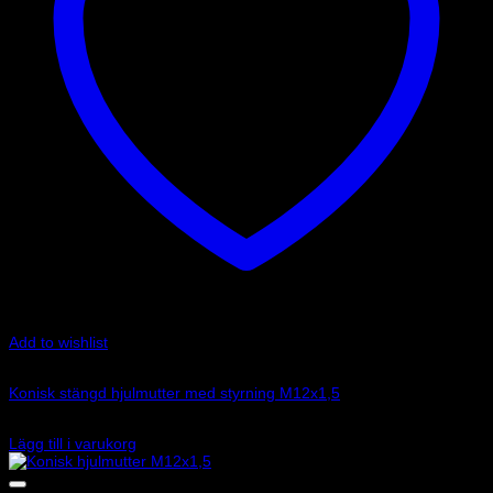
Add to wishlist
Art.nr: CM0750460040
Konisk stängd hjulmutter med styrning M12x1,5
37
kr
Lägg till i varukorg