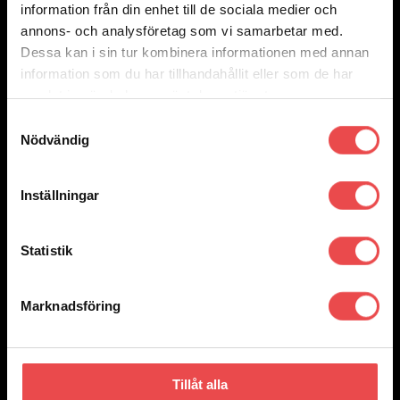
information från din enhet till de sociala medier och
annons- och analysföretag som vi samarbetar med.
Dessa kan i sin tur kombinera informationen med annan
information som du har tillhandahållit eller som de har
samlat in när du har använt deras tjänster.
Samtyckesval
Nödvändig
Inställningar
Statistik
Marknadsföring
Add to wishlist
Art.nr: 249DCM1405
Konisk hjulmutter M14x1,5
Tillåt alla
45
kr