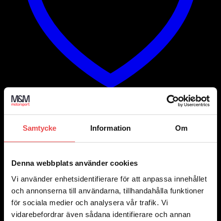
Add to wishlist
Samtycke
Information
Om
Art.nr: CM0750060010
Konisk hjulmutter M12x1,25
24
kr
Denna webbplats använder cookies
Lägg till i varukorg
Vi använder enhetsidentifierare för att anpassa innehållet
och annonserna till användarna, tillhandahålla funktioner
för sociala medier och analysera vår trafik. Vi
vidarebefordrar även sådana identifierare och annan