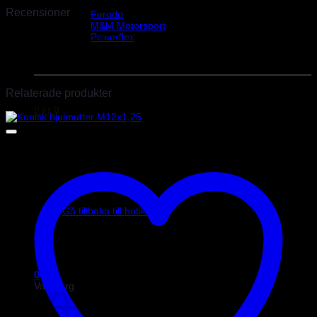
Helix Autosport
Recensioner
Ferodo
M&M Motorsport
Powerflex
Det finns inga recensioner än.
Evo Corse
Endast inloggade kunder som har köpt denna produkt får lämna en
Sparco
recension.
Relaterade produkter
0
kr
0
Inga produkter i varukorgen.
Gå tillbaka till butiken
0
Varukorg