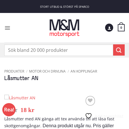
Skip
STORT UTBUD & STÖRST PÅ SPARCO
to
content
0
Sök
efter:
PRODUKTER
/
MOTOR OCH DRIVLINA
/
AN KOPPLINGAR
Låsmutter AN
Det
Det
Rea!
37
kr
18
kr
ursprungliga
nuvarande
Add to wishlist
Låsmutter med AN gänga att tex använda till att låsa fast
priset
priset
skottgenomgångar.
Denna produkt utgår nu. Pris gäller
var:
är: