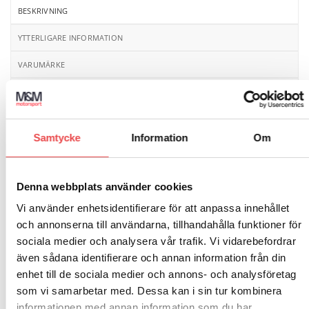
BESKRIVNING
YTTERLIGARE INFORMATION
VARUMÄRKE
RECENSIONER (0)
Låsmutter
med
AN
gänga att tex använda till att låsa
Samtycke
Information
Om
fast skottgenomgångar.
Denna produkt utgår nu. Pris
gäller på kvarvarande lager.
Denna webbplats använder cookies
Vi använder enhetsidentifierare för att anpassa innehållet
och annonserna till användarna, tillhandahålla funktioner för
RELATERADE PRODUKTER
sociala medier och analysera vår trafik. Vi vidarebefordrar
även sådana identifierare och annan information från din
enhet till de sociala medier och annons- och analysföretag
Rea!
Rea!
som vi samarbetar med. Dessa kan i sin tur kombinera
Add to wishlist
Add to wishlist
informationen med annan information som du har