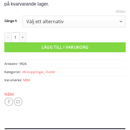
37 kr.
18 kr.
på kvarvarande lager.
RENSA
Gänga A
Låsmutter AN mängd
LÄGG TILL I VARUKORG
Artikelnr:
9924
Kategorier:
AN kopplingar
,
Outlet
Varumärke:
NBM
NBM