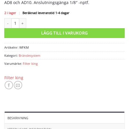
AD8 och AD10. Anslutningsgänga 1/8″ -nptf.
2 i lager
|
Beräknad leveranstid 1-4 dagar
Manometer 0-15psi - 0-1kg (vätskefylld) mängd
LÄGG TILL I VARUKORG
Artikelnr:
WFKM
Kategori:
Bränslesystem
Varumärke:
Filter king
Filter king
BESKRIVNING