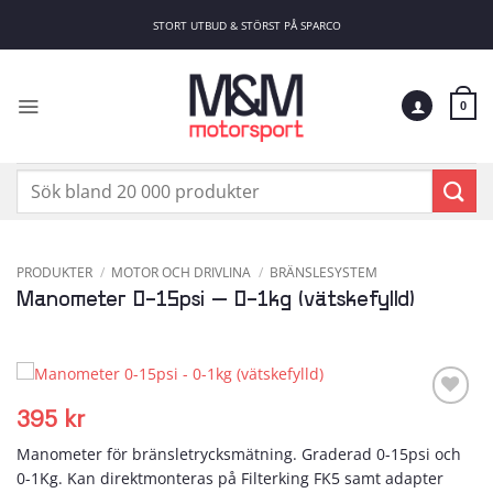
Skip
STORT UTBUD & STÖRST PÅ SPARCO
to
content
0
Sök
efter:
PRODUKTER
/
MOTOR OCH DRIVLINA
/
BRÄNSLESYSTEM
Manometer 0-15psi – 0-1kg (vätskefylld)
395
kr
Add to
wishlist
Manometer för bränsletrycksmätning. Graderad 0-15psi och
0-1Kg. Kan direktmonteras på Filterking FK5 samt adapter