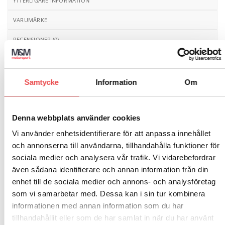
YTTERLIGARE INFORMATION
VARUMÄRKE
RECENSIONER (0)
Manometer för bränsletrycksmätning. Graderad 0-
15psi och 0-1Kg. Kan direktmonteras på Filterking FK5
Samtycke
Information
Om
samt adapter AD8 och AD10. Anslutningsgänga 1/8″ -
nptf.
Denna webbplats använder cookies
Vi använder enhetsidentifierare för att anpassa innehållet
RELATERADE PRODUKTER
och annonserna till användarna, tillhandahålla funktioner för
sociala medier och analysera vår trafik. Vi vidarebefordrar
även sådana identifierare och annan information från din
Art.nr: TB
enhet till de sociala medier och annons- och analysföretag
Add to
Add to
wishlist
wishlist
Art.nr: FK03
Bränsleanslutning T-Rör
som vi samarbetar med. Dessa kan i sin tur kombinera
Reservfilter Filter King – lilla
informationen med annan information som du har
koppen
95
kr
tillhandahållit eller som de har samlat in när du har använt
95
kr