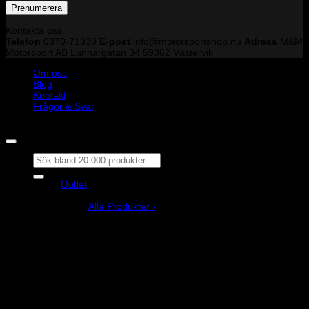
Kontakta oss
Telefon
0370-71330
E-post
info@motorsportshop.nu
Adress
M&M
Motorsport AB
Lunnargatan 34 59362 Västervik
Om oss
Blog
Kontakt
Frågor & Svar
Copyright © M&M Motorsport AB 2026
Sök
efter:
Outlet
Produkter
Alla Produkter ›
Bilstyling
Bromssystem
Förarutrustning
Invändig fordon och säkerhetsutrustning
Kläder och merchandise
Karting
Mekanikerutrustning
Motor och drivlina
Racingsimulator