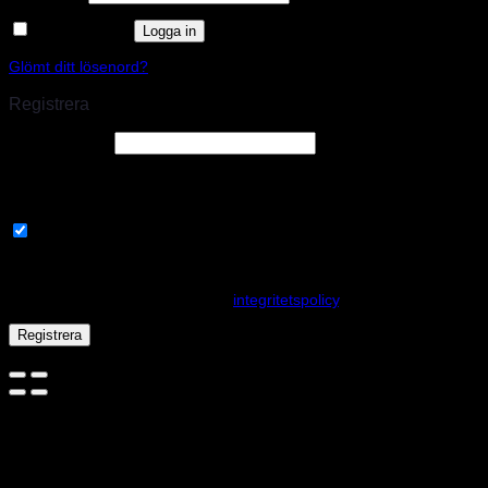
Kom ihåg mig
Logga in
Glömt ditt lösenord?
Registrera
E-postadress
*
En länk för att ställa in ett nytt lösenord kommer att skickas till din e-
postadress.
Prenumerera på vårt nyhetsbrev
Your personal data will be used to support your experience
throughout this website, to manage access to your account, and for
other purposes described in our
integritetspolicy
.
Registrera