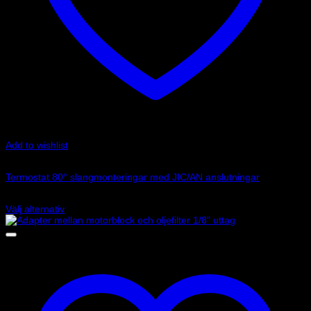
Add to wishlist
Art.nr: 2155-JIC
Termostat 80° slangmonteringar med JIC/AN anslutningar
1 995
kr
Välj alternativ
Den
här
produkten
har
flera
varianter.
De
olika
alternativen