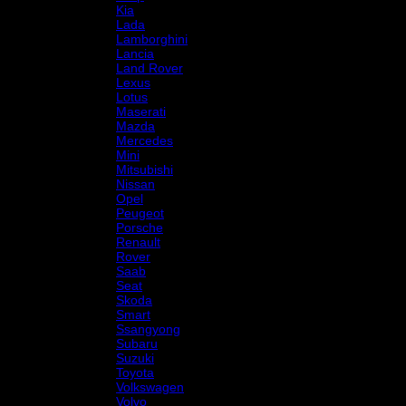
Kia
Lada
Lamborghini
Lancia
Land Rover
Lexus
Lotus
Maserati
Mazda
Mercedes
Mini
Mitsubishi
Nissan
Opel
Peugeot
Porsche
Renault
Rover
Saab
Seat
Skoda
Smart
Ssangyong
Subaru
Suzuki
Toyota
Volkswagen
Volvo