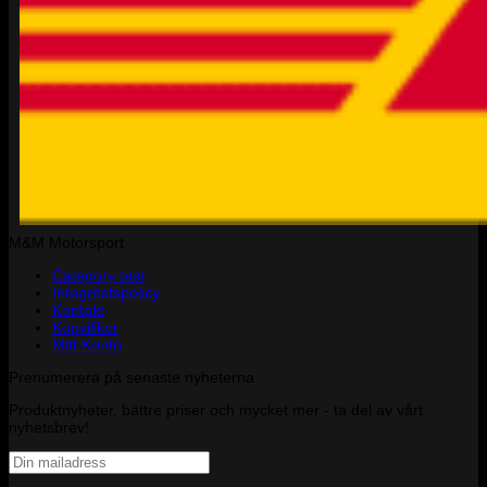
M&M Motorsport
Category test
Integritetspolicy
Kontakt
Köpvillkor
Mitt Konto
Prenumerera på senaste nyheterna
Produktnyheter, bättre priser och mycket mer - ta del av vårt
nyhetsbrev!