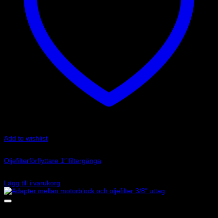
Add to wishlist
Art.nr: 2204O
Oljefilterförflyttare 1″ filtergänga
1 595
kr
Lägg till i varukorg