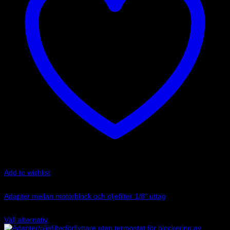
kan
väljas
på
produktsidan
Add to wishlist
Art.nr: 2108BK
Adapter mellan motorblock och oljefilter 1/8″ uttag
795
kr
Välj alternativ
Den