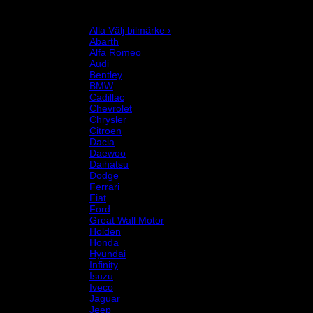
Chassi och fjädring
Välj bilmärke
Alla Välj bilmärke ›
Abarth
Alfa Romeo
Audi
Bentley
BMW
Cadillac
Chevrolet
Chrysler
Citroen
Dacia
Daewoo
Daihatsu
Dodge
Ferrari
Fiat
Ford
Great Wall Motor
Holden
Honda
Hyundai
Infinity
Isuzu
Iveco
Jaguar
Jeep