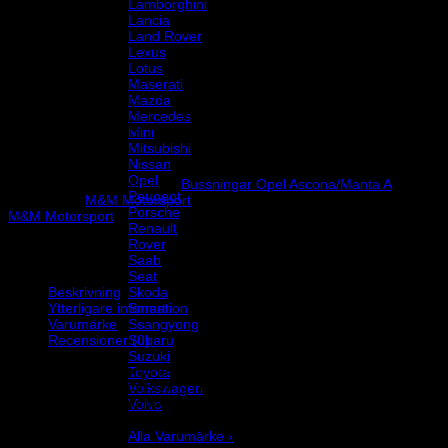
Lamborghini
Lancia
Land Rover
Lexus
995
kr
Lotus
Maserati
M&M Motorsport polyuretanbussningar, yttre
Mazda
krängningshämmarbussning till Opel Ascona A. Säljs i en
Mercedes
förpackning innehållande 2 styck bussningar.
Mini
Mitsubishi
Slut i lager
Nissan
Opel
Artikelnr:
400003
Kategori:
Bussningar Opel Ascona/Manta A
Peugeot
Varumärke:
M&M Motorsport
Porsche
M&M Motorsport
Renault
Rover
Saab
Seat
Skoda
Beskrivning
Smart
Ytterligare information
Ssangyong
Varumärke
Subaru
Recensioner (0)
Suzuki
M&M Motorsport polyuretanbussningar, yttre
Toyota
krängningshämmarbussning till Opel Ascona A. Säljs i en
Volkswagen
förpackning innehållande 2 styck bussningar.
Volvo
Varumärke
Alla Varumärke ›