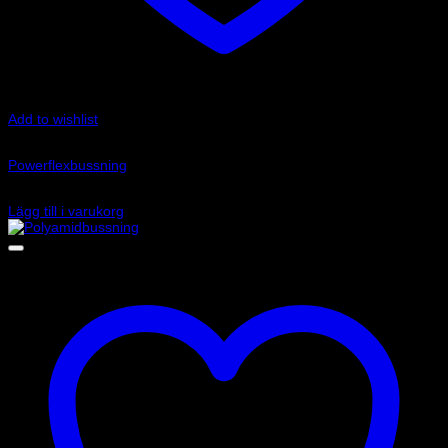
Add to wishlist
Art.nr: PFR80-607
Powerflexbussning
635
kr
Lägg till i varukorg