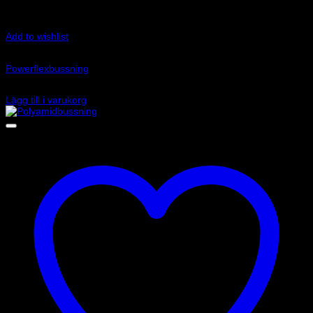
Add to wishlist
Art.nr: PFR80-608
Powerflexbussning
635
kr
Lägg till i varukorg