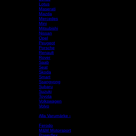
Lotus
Maserati
Mazda
Mercedes
Mini
Mitsubishi
Nissan
Opel
Peugeot
Porsche
Renault
Rover
Saab
Seat
Skoda
Smart
Ssangyong
Subaru
Suzuki
Toyota
Volkswagen
Volvo
Varumärke
Alla Varumärke ›
Helix Autosport
Ferodo
M&M Motorsport
Powerflex