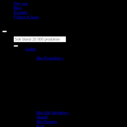
Om oss
Blog
Kontakt
Frågor & Svar
Copyright © M&M Motorsport AB 2026
Sök
efter:
Outlet
Produkter
Alla Produkter ›
Bilstyling
Bromssystem
Förarutrustning
Invändig fordon och säkerhetsutrustning
Kläder och merchandise
Karting
Mekanikerutrustning
Motor och drivlina
Racingsimulator
Chassi och fjädring
Välj bilmärke
Alla Välj bilmärke ›
Abarth
Alfa Romeo
Audi