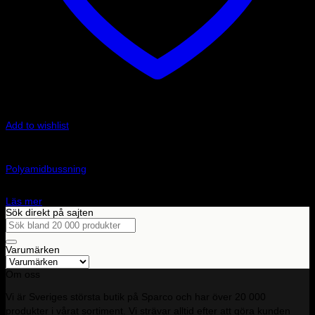
Add to wishlist
Slut i lager
Art.nr: 400000
Polyamidbussning
690
kr
Läs mer
Sök direkt på sajten
Sök
efter:
Varumärken
Om oss
Vi är Sveriges största butik på Sparco och har över 20 000
produkter i vårat sortiment. Vi strävar alltid efter att göra kunden