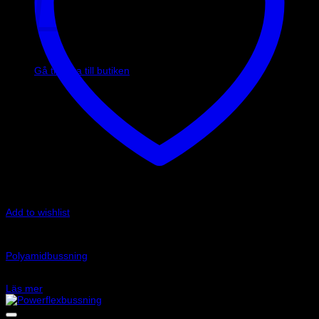
Inga produkter i varukorgen.
Gå tillbaka till butiken
Add to wishlist
Slut i lager
Art.nr: 400009
Polyamidbussning
1 290
kr
Läs mer