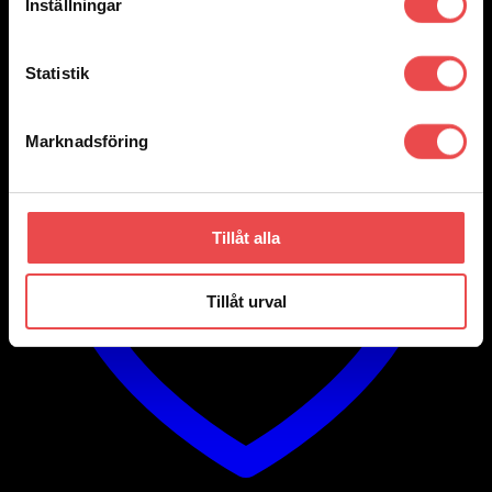
890
kr
Inställningar
Lägg till i varukorg
Statistik
Marknadsföring
Tillåt alla
Tillåt urval