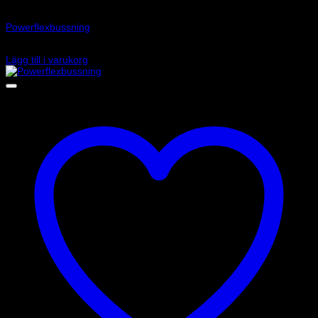
Art.nr: PFR80-611
Powerflexbussning
785
kr
Lägg till i varukorg