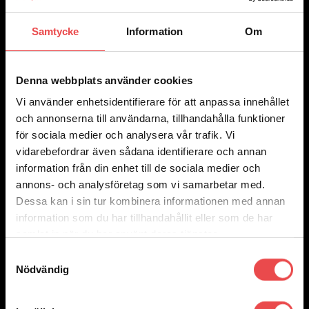
Samtycke
Information
Om
Denna webbplats använder cookies
Vi använder enhetsidentifierare för att anpassa innehållet
och annonserna till användarna, tillhandahålla funktioner
för sociala medier och analysera vår trafik. Vi
vidarebefordrar även sådana identifierare och annan
information från din enhet till de sociala medier och
annons- och analysföretag som vi samarbetar med.
Dessa kan i sin tur kombinera informationen med annan
information som du har tillhandahållit eller som de har
samlat in när du har använt deras tjänster.
Samtyckesval
Add to wishlist
Art.nr: PFF80-605
Nödvändig
Powerflexbussning