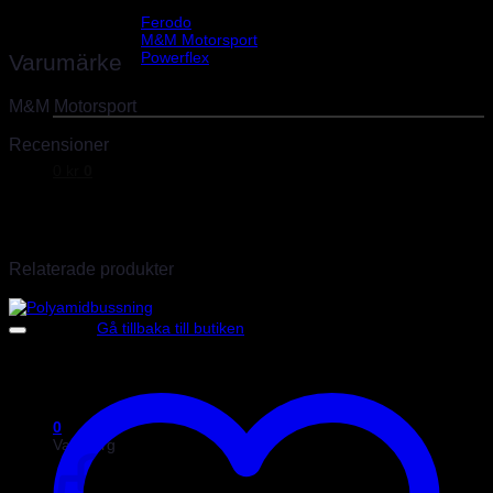
Helix Autosport
Vikt
0,3 kg
Ferodo
M&M Motorsport
Powerflex
Varumärke
Evo Corse
Sparco
M&M Motorsport
Recensioner
0
kr
0
Det finns inga recensioner än.
Endast inloggade kunder som har köpt denna produkt får lämna en
recension.
Relaterade produkter
Inga produkter i varukorgen.
Gå tillbaka till butiken
0
Varukorg