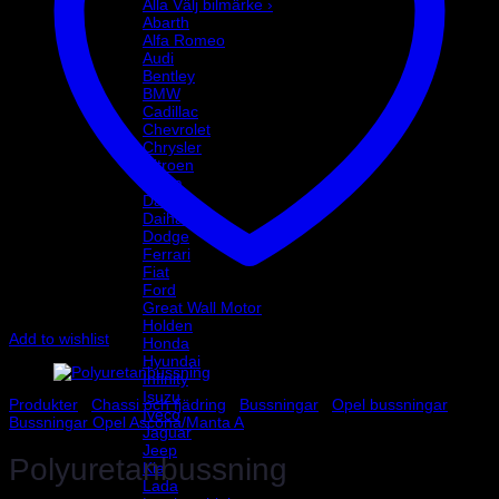
Alla Välj bilmärke ›
Abarth
Alfa Romeo
Audi
Bentley
BMW
Cadillac
Chevrolet
Chrysler
Citroen
Dacia
Daewoo
Daihatsu
Dodge
Ferrari
Fiat
Ford
Great Wall Motor
Holden
Add to wishlist
Honda
Hyundai
Infinity
Isuzu
Produkter
/
Chassi och fjädring
/
Bussningar
/
Opel bussningar
/
Iveco
Bussningar Opel Ascona/Manta A
Jaguar
Jeep
Polyuretanbussning
Kia
Lada