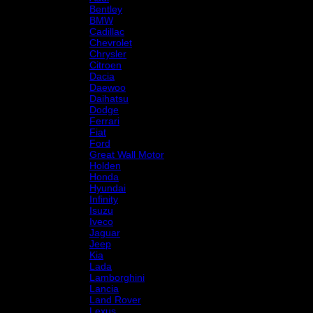
Bentley
BMW
Cadillac
Chevrolet
Chrysler
Citroen
Dacia
Daewoo
Daihatsu
Dodge
Ferrari
Fiat
Ford
Great Wall Motor
Holden
Honda
Hyundai
Infinity
Isuzu
Iveco
Jaguar
Jeep
Kia
Lada
Lamborghini
Lancia
Land Rover
Lexus