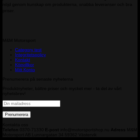
nöjd genom kunskap om produkterna, snabba leveranser och bra
priser.
M&M Motorsport
Category test
Integritetspolicy
Kontakt
Köpvillkor
Mitt Konto
Prenumerera på senaste nyheterna
Produktnyheter, bättre priser och mycket mer - ta del av vårt
nyhetsbrev!
Kontakta oss
Telefon
0370-71330
E-post
info@motorsportshop.nu
Adress
M&M
Motorsport AB
Lunnargatan 34 59362 Västervik