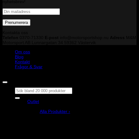
nyhetsbrev!
Kontakta oss
Telefon
0370-71330
E-post
info@motorsportshop.nu
Adress
M&M
Motorsport AB
Lunnargatan 34 59362 Västervik
Om oss
Blog
Kontakt
Frågor & Svar
Copyright © M&M Motorsport AB 2026
Sök
efter:
Outlet
Produkter
Alla Produkter ›
Bilstyling
Bromssystem
Förarutrustning
Invändig fordon och säkerhetsutrustning
Kläder och merchandise