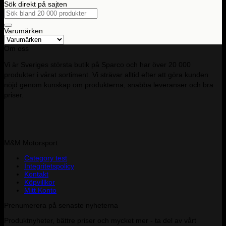
Sök direkt på sajten
Sök
efter:
Varumärken
Om oss
Vi är Sveriges största butik på Sparco och har över 20 000
produkter i vårat sortiment. Vi strävar alltid efter att göra kunden
nöjd genom kunskap om produkterna, snabba leveranser och bra
priser.
M&M Motorsport
Category test
Integritetspolicy
Kontakt
Köpvillkor
Mitt Konto
Prenumerera på senaste nyheterna
Produktnyheter, bättre priser och mycket mer - ta del av vårt