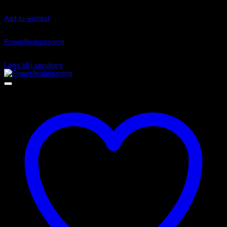
Add to wishlist
Art.nr: PF34-202
Powerflexbussning
710
kr
Lägg till i varukorg