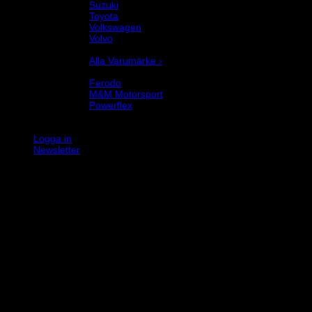
Suzuki
Toyota
Volkswagen
Volvo
Varumärke
Alla Varumärke ›
Helix Autosport
Ferodo
M&M Motorsport
Powerflex
Evo Corse
Sparco
Logga in
Newsletter
K
V