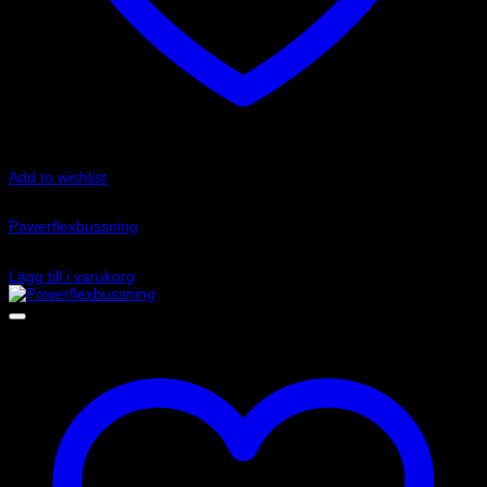
Add to wishlist
Art.nr: PFF76-401
Powerflexbussning
815
kr
Lägg till i varukorg