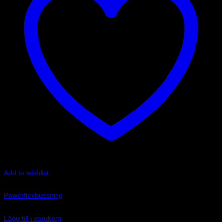
Add to wishlist
Art.nr: PF17-403-27
Powerflexbussning
610
kr
Lägg till i varukorg