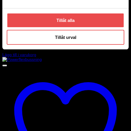
Tillåt alla
Add to wishlist
Art.nr: PFF76-402K
Tillåt urval
Powerflexbussning
1 355
kr
Lägg till i varukorg