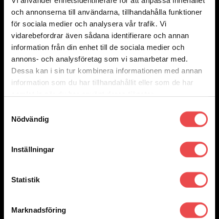
Vi använder enhetsidentifierare för att anpassa innehållet
Powerflexbussning
och annonserna till användarna, tillhandahålla funktioner
2 025
kr
för sociala medier och analysera vår trafik. Vi
Lägg till i varukorg
vidarebefordrar även sådana identifierare och annan
information från din enhet till de sociala medier och
annons- och analysföretag som vi samarbetar med.
Dessa kan i sin tur kombinera informationen med annan
information som du har tillhandahållit eller som de har
samlat in när du har använt deras tjänster.
Samtyckesval
Nödvändig
Inställningar
Statistik
Marknadsföring