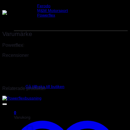
Helix Autosport
styck bussningar.
Ferodo
M&M Motorsport
Powerflex
Evo Corse
Vikt
0,3 kg
Sparco
Varumärke
Powerflex
0
kr
0
Recensioner
Det finns inga recensioner än.
Endast inloggade kunder som har köpt denna produkt får lämna en
Inga produkter i varukorgen.
recension.
Gå tillbaka till butiken
Relaterade produkter
0
Varukorg