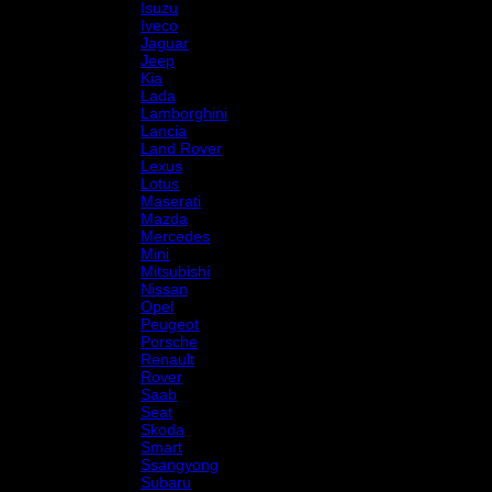
Isuzu
Iveco
Jaguar
Jeep
Kia
Lada
Lamborghini
Lancia
Land Rover
Lexus
Lotus
Maserati
Mazda
Mercedes
Mini
Mitsubishi
Nissan
Opel
Peugeot
Porsche
Renault
Rover
Saab
Seat
Skoda
Smart
Ssangyong
Subaru