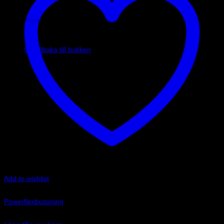
Inga produkter i varukorgen.
Gå tillbaka till butiken
Add to wishlist
Art.nr: PF32-130-80
Powerflexbussning
1 135
kr