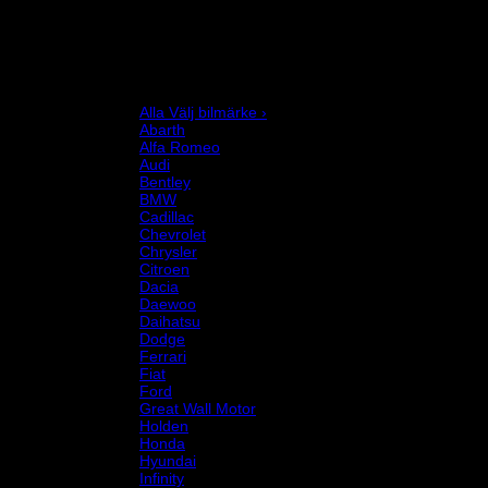
Karting
Mekanikerutrustning
Motor och drivlina
Racingsimulator
Chassi och fjädring
Välj bilmärke
Alla Välj bilmärke ›
Abarth
Alfa Romeo
Audi
Bentley
BMW
Cadillac
Chevrolet
Chrysler
Citroen
Dacia
Daewoo
Daihatsu
Dodge
Ferrari
Fiat
Ford
Great Wall Motor
Holden
Honda
Hyundai
Infinity