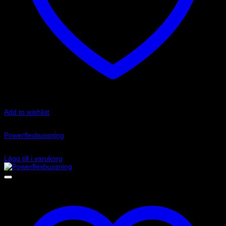
Add to wishlist
Art.nr: PFR76-411
Powerflexbussning
340
kr
Lägg till i varukorg