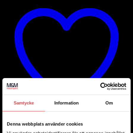
Samtycke
Information
Om
Add to wishlist
Denna webbplats använder cookies
Art.nr: PF17-402