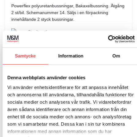
Powerflex polyuretanbussningar, Bakaxelbussning. Åtgång
2 st/bil. Schemanummer 14. Säljs i en förpackning
innehållande 2 styck bussningar.
Samtycke
Information
Om
RELATERADE PRODUKTER
Denna webbplats använder cookies
Art.nr: PFF3-204-25
Art.nr: PFF3-204-27
Add to
Add to
Vi använder enhetsidentifierare för att anpassa innehållet
wishlist
wishlist
Powerflexbussning
Powerflexbussning
och annonserna till användarna, tillhandahålla funktioner för
545
kr
560
kr
sociala medier och analysera vår trafik. Vi vidarebefordrar
LÄGG TILL I VARUKORG
LÄGG TILL I VARUKORG
även sådana identifierare och annan information från din
enhet till de sociala medier och annons- och analysföretag
som vi samarbetar med. Dessa kan i sin tur kombinera
informationen med annan information som du har