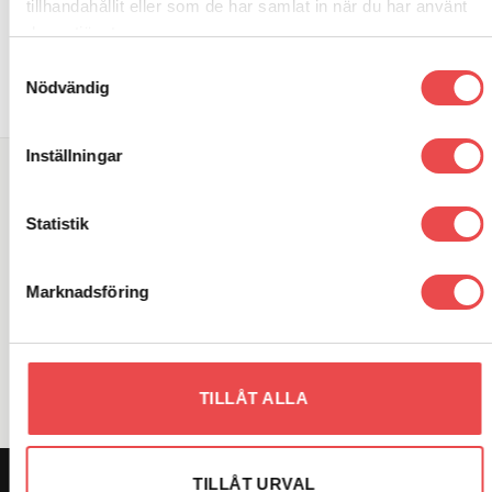
tillhandahållit eller som de har samlat in när du har använt
deras tjänster.
Samtyckesval
Nödvändig
Inställningar
SÖK DIREKT PÅ SAJTEN
Statistik
Sök
efter:
Marknadsföring
VARUMÄRKEN
TILLÅT ALLA
TILLÅT URVAL