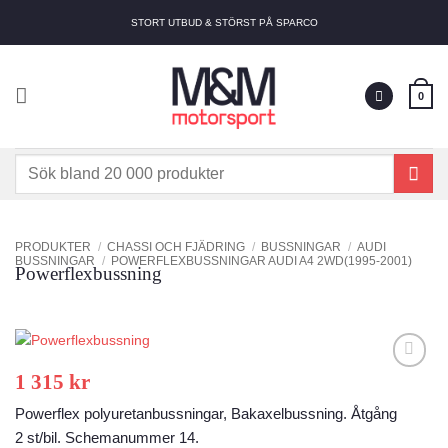
Skip
STORT UTBUD & STÖRST PÅ SPARCO
to
content
0
Sök
efter:
PRODUKTER
/
CHASSI OCH FJÄDRING
/
BUSSNINGAR
/
AUDI
BUSSNINGAR
/
POWERFLEXBUSSNINGAR AUDI A4 2WD(1995-2001)
Powerflexbussning
1 315
kr
Add to
wishlist
Powerflex polyuretanbussningar, Bakaxelbussning. Åtgång
2 st/bil. Schemanummer 14.