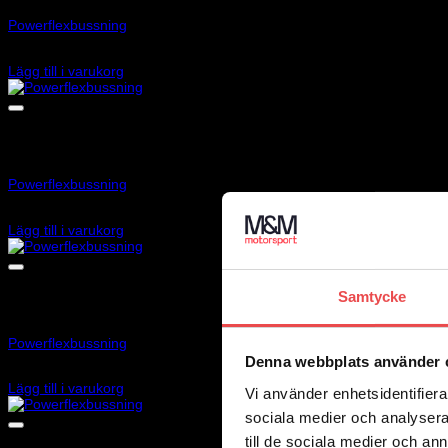
Powerflexbussning
710
kr
Lägg till i varukorg
Art.nr: PFF73-304
Powerflexbussning
515
kr
Lägg till i varukorg
Samtycke
Art.nr: PFF73-303
Powerflexbussning
Denna webbplats använder 
515
kr
Lägg till i varukorg
Vi använder enhetsidentifierar
sociala medier och analysera 
till de sociala medier och a