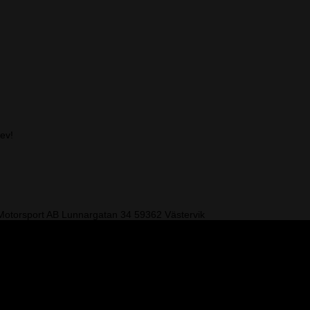
rev!
otorsport AB
Lunnargatan 34 59362 Västervik