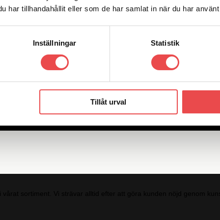
Add to wishlist
har tillhandahållit eller som de har samlat in när du har använt 
Inställningar
Statistik
Add to wishlist
Tillåt urval
i vårat sortiment. Vi strävar alltid efter att göra kunden nöjd genom 