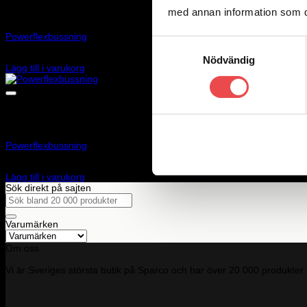
med annan information som du 
Art.nr: PFF73-303MS
Powerflexbussning
Samtyckesval
515
kr
Nödvändig
Lägg till i varukorg
Art.nr: PF32-603-19
Powerflexbussning
665
kr
Lägg till i varukorg
Sök direkt på sajten
Sök
efter:
Varumärken
Om oss
Vi är Sveriges största butik på Sparco och har över 20 000 produkter 