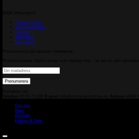
M&M Motorsport
Category test
Integritetspolicy
Kontakt
Köpvillkor
Mitt Konto
Prenumerera på senaste nyheterna
Produktnyheter, bättre priser och mycket mer - ta del av vårt nyhetsb
Kontakta oss
Telefon
0370-71330
E-post
info@motorsportshop.nu
Adress
M&M M
Om oss
Blog
Kontakt
Frågor & Svar
Copyright © M&M Motorsport AB 2026