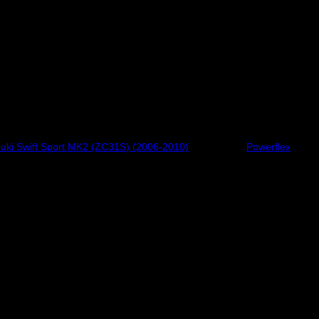
chemanummer 6. Säljs i en förpackning innehållande 2 styck bussningar
uki Swift Sport MK2 (ZC31S) (2006-2010)
Varumärke:
Powerflex
chemanummer 6. Säljs i en förpackning innehållande 2 styck bussningar