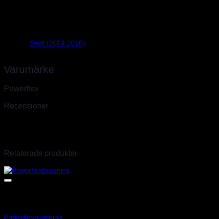
Vikt
0,3 kg
Swift (2004-2010)
Suzuki
Varumärke
Powerflex
Recensioner
Det finns inga recensioner än.
Endast inloggade kunder som har köpt denna produkt får lämna en r
Relaterade produkter
Art.nr: PF34-803-23
Powerflexbussning