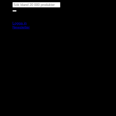
Sök
efter:
Outlet
Produkter
Välj bilmärke
Varumärke
Logga in
Newsletter