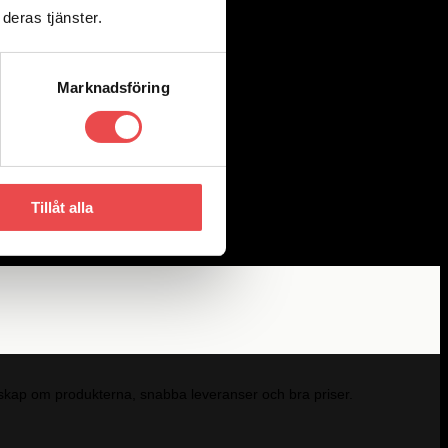
deras tjänster.
Marknadsföring
Tillåt alla
kunskap om produkterna, snabba leveranser och bra priser.