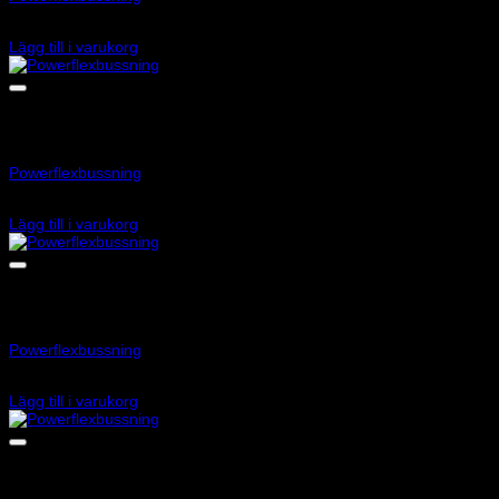
560
kr
Lägg till i varukorg
Art.nr: PFF73-301
Powerflexbussning
800
kr
Lägg till i varukorg
Art.nr: PF32-130-80
Powerflexbussning
1 135
kr
Lägg till i varukorg
Art.nr: PF34-202