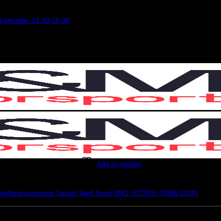
utikstider 12,30-16,00
Add to wishlist
erflexbussningar Suzuki Swift Sport MK2 (ZC31S) (2006-2010)