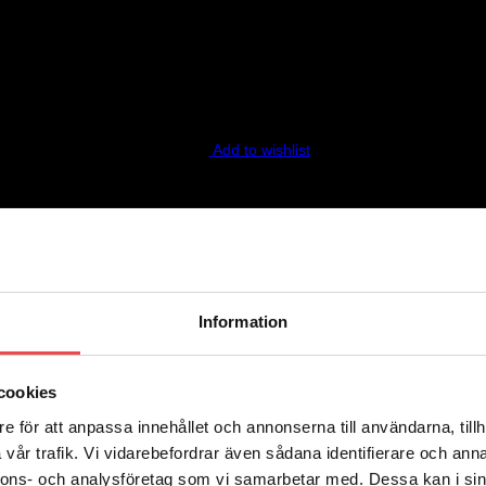
Add to wishlist
Information
Add to wishlist
cookies
e för att anpassa innehållet och annonserna till användarna, tillh
vår trafik. Vi vidarebefordrar även sådana identifierare och anna
nnons- och analysföretag som vi samarbetar med. Dessa kan i sin