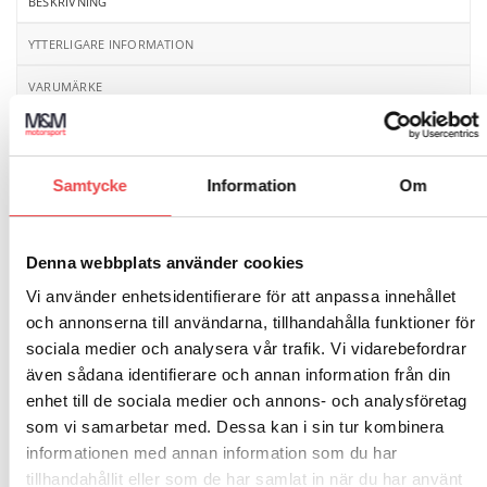
BESKRIVNING
YTTERLIGARE INFORMATION
VARUMÄRKE
RECENSIONER (0)
Powerflex polyuretanbussningar, inre
Samtycke
Information
Om
krängningshämmarbussning, Ø19. Åtgång 2 st/bil.
Schemanummer 3. Säljs i en förpackning innehållande
2 styck bussningar.
Denna webbplats använder cookies
Vi använder enhetsidentifierare för att anpassa innehållet
och annonserna till användarna, tillhandahålla funktioner för
sociala medier och analysera vår trafik. Vi vidarebefordrar
även sådana identifierare och annan information från din
enhet till de sociala medier och annons- och analysföretag
RELATERADE PRODUKTER
som vi samarbetar med. Dessa kan i sin tur kombinera
informationen med annan information som du har
Art.nr: PF34-803-23
Art.nr: PF32-603-35
tillhandahållit eller som de har samlat in när du har använt
Add to
Add to