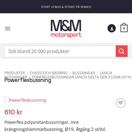
Skip
STORT UTBUD & STÖRST PÅ SPARCO
to
content
0
Sök
efter:
PRODUKTER
/
CHASSI OCH FJÄDRING
/
BUSSNINGAR
/
LANCIA
BUSSNINGAR
/
POWERFLEXBUSSNINGAR LANCIA DELTA GEN 3 (2008-2014)
Powerflexbussning
610
kr
Add to
wishlist
inre
Powerflex polyuretanbussningar,
krängningshämmar
bussning, Ø19. Åtgång 2 st/bil.