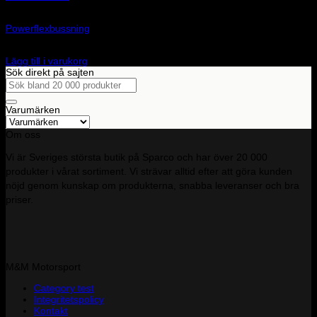
Art.nr: PF34-201
Powerflexbussning
4 225
kr
Lägg till i varukorg
Sök direkt på sajten
Sök
efter:
Varumärken
Om oss
Vi är Sveriges största butik på Sparco och har över 20 000
produkter i vårat sortiment. Vi strävar alltid efter att göra kunden
nöjd genom kunskap om produkterna, snabba leveranser och bra
priser.
M&M Motorsport
Category test
Integritetspolicy
Kontakt