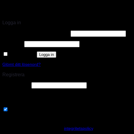
STORT UTBUD & STÖRST PÅ SPARCO
Logga in
Användarnamn eller e-postadress
*
Lösenord
*
Kom ihåg mig
Logga in
Glömt ditt lösenord?
Registrera
E-postadress
*
En länk för att ställa in ett nytt lösenord kommer att skickas till din e-
postadress.
Prenumerera på vårt nyhetsbrev
Your personal data will be used to support your experience
throughout this website, to manage access to your account, and for
other purposes described in our
integritetspolicy
.