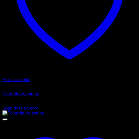
Add to wishlist
Art.nr: PF34-803-19
Powerflexbussning
560
kr
Lägg till i varukorg