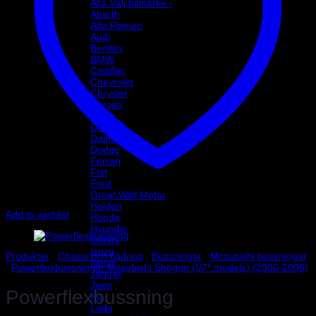
Alla Välj bilmärke ›
Abarth
Alfa Romeo
Audi
Bentley
BMW
Cadillac
Chevrolet
Chrysler
Citroen
Dacia
Daewoo
Daihatsu
Dodge
Ferrari
Fiat
Ford
Great Wall Motor
Holden
Add to wishlist
Honda
Hyundai
Infinity
Isuzu
Produkter
/
Chassi och fjädring
/
Bussningar
/
Mitsubishi bussningar
Iveco
/
Powerflexbussningar Mitsubishi Shogun (V7* models) (2000-2006)
Jaguar
Jeep
Powerflexbussning
Kia
Lada