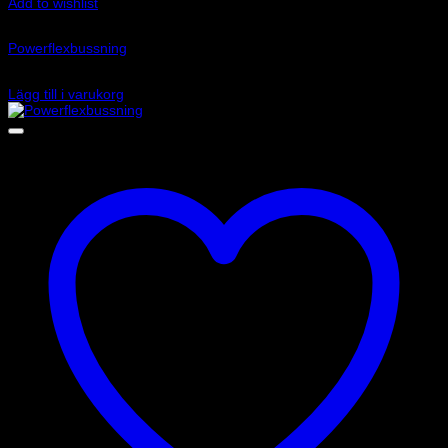
Add to wishlist
Art.nr: PF69-303-15
Powerflexbussning
535
kr
Lägg till i varukorg