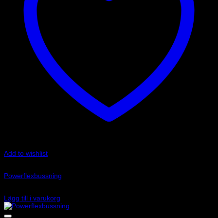
Add to wishlist
Art.nr: PF32-105
Powerflexbussning
650
kr
Lägg till i varukorg