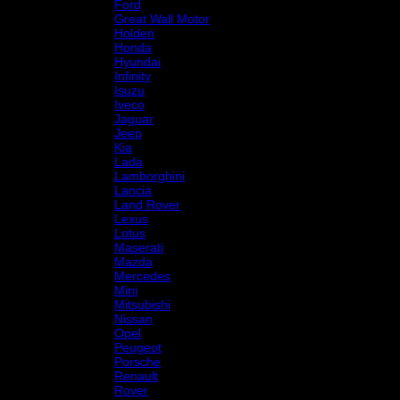
Ford
Great Wall Motor
Holden
Honda
Hyundai
Infinity
Isuzu
Iveco
Jaguar
Jeep
Kia
Lada
Lamborghini
Lancia
Land Rover
Lexus
Lotus
Maserati
Mazda
Mercedes
Mini
Mitsubishi
Nissan
Opel
Peugeot
Porsche
Renault
Rover