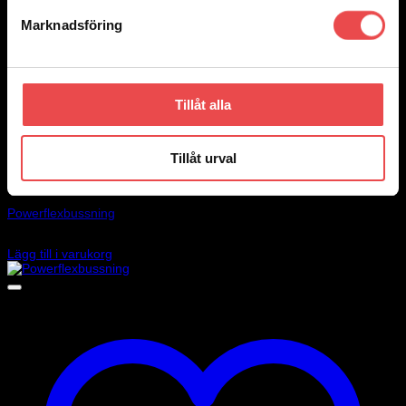
Marknadsföring
Tillåt alla
Tillåt urval
Add to wishlist
Art.nr: PF32-132
Powerflexbussning
710
kr
Lägg till i varukorg