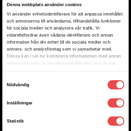
Denna webbplats använder cookies
Vi använder enhetsidentifierare för att anpassa innehållet
Add to wishlist
och annonserna till användarna, tillhandahålla funktioner
Art.nr: PF32-130-80
för sociala medier och analysera vår trafik. Vi
Powerflexbussning
vidarebefordrar även sådana identifierare och annan
1 135
kr
information från din enhet till de sociala medier och
Lägg till i varukorg
annons- och analysföretag som vi samarbetar med.
Dessa kan i sin tur kombinera informationen med annan
information som du har tillhandahållit eller som de har
samlat in när du har använt deras tjänster.
Samtyckesval
Nödvändig
Inställningar
Statistik