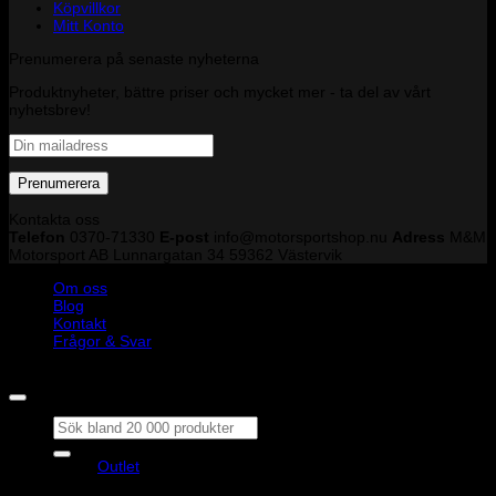
Köpvillkor
Mitt Konto
Prenumerera på senaste nyheterna
Produktnyheter, bättre priser och mycket mer - ta del av vårt
nyhetsbrev!
Kontakta oss
Telefon
0370-71330
E-post
info@motorsportshop.nu
Adress
M&M
Motorsport AB
Lunnargatan 34 59362 Västervik
Om oss
Blog
Kontakt
Frågor & Svar
Copyright © M&M Motorsport AB 2026
Sök
efter:
Outlet
Produkter