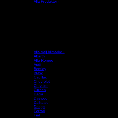
Alla Produkter ›
Bilstyling
Bromssystem
Förarutrustning
Invändig fordon och säkerhetsutrustning
Kläder och merchandise
Karting
Mekanikerutrustning
Motor och drivlina
Racingsimulator
Chassi och fjädring
Välj bilmärke
Alla Välj bilmärke ›
Abarth
Alfa Romeo
Audi
Bentley
BMW
Cadillac
Chevrolet
Chrysler
Citroen
Dacia
Daewoo
Daihatsu
Dodge
Ferrari
Fiat