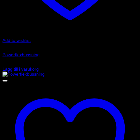
Add to wishlist
Art.nr: PF34-803-23
Powerflexbussning
560
kr
Lägg till i varukorg