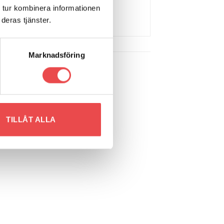
 tur kombinera informationen
deras tjänster.
Marknadsföring
Art.nr: PF17-200
 to
Add to
Powerflexbussning
list
wishlist
TILLÅT ALLA
2 085
kr
LÄGG TILL I VARUKORG
Art.nr: PF32-603-19