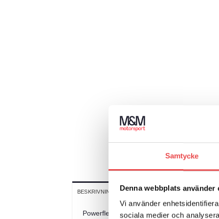
Samtycke
Denna webbplats använder 
YTTERLIGARE INFORMATION
BESKRIVNING
Vi använder enhetsidentifierar
Powerflex polyuretanbussningar, krängnings
sociala medier och analysera 