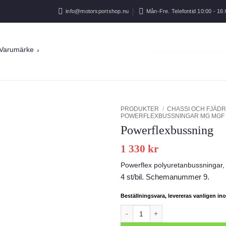
info@motorsportshop.nu
Mån-Fre. Telefontid 10:00 - 16:
Varumärke
PRODUKTER
/
CHASSI OCH FJÄDR
POWERFLEXBUSSNINGAR MG MGF (
Powerflexbussning
Add to
wishlist
1 330
kr
Powerflex polyuretanbussningar
4 st/bil. Schemanummer 9
.
Beställningsvara, levereras vanligen i
Powerflexbussning mängd