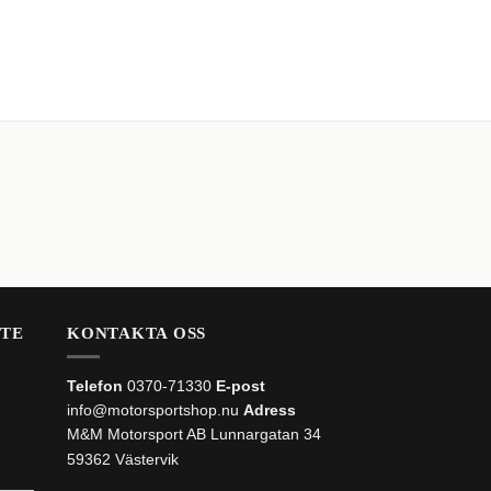
Powerflexbussning
665
kr
LÄGG TILL I VARUKOR
STE
KONTAKTA OSS
Telefon
0370-71330
E-post
info@motorsportshop.nu
Adress
M&M Motorsport AB
Lunnargatan 34
59362 Västervik