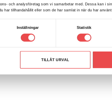
nnons- och analysföretag som vi samarbetar med. Dessa kan i sin
har tillhandahållit eller som de har samlat in när du har använt 
Inställningar
Statistik
r: PF32-105
Art.nr: PF32-130-40
Add to
Add
rflexbussning
Powerflexbussning
wishlist
wish
TILLÅT URVAL
r
890
kr
G TILL I VARUKORG
LÄGG TILL I VARUKORG