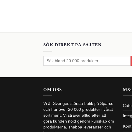
SÖK DIREKT PÅ SAJTEN
Sök
efter:
OM OSS
M&
Vi är Sveriges största butik på Sparco
Cate
och har över 20 000 produkter i vårat
sortiment. Vi strävar alltid efter att
Integ
göra kunden nöjd genom kunskap om
Kont
produkterna, snabba leveranser och