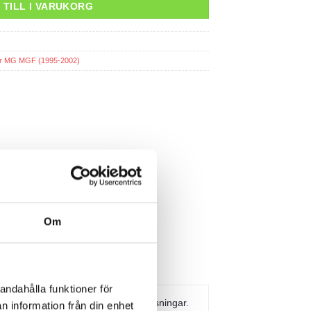
 TILL I VARUKORG
ar MG MGF (1995-2002)
Om
andahålla funktioner för
rpackning innehållande 4 styck bussningar.
n information från din enhet