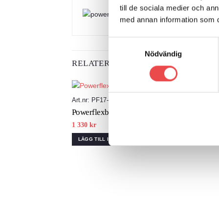
till de sociala medier och a
med annan information som du 
Samtyckesval
Nödvändig
RELATERADE PRODUKTER
Art.nr: PF17-110
Art.n
Add to
Powerflexbussning
Powe
wishlist
1 330
kr
650
k
LÄGG TILL I VARUKORG
LÄG