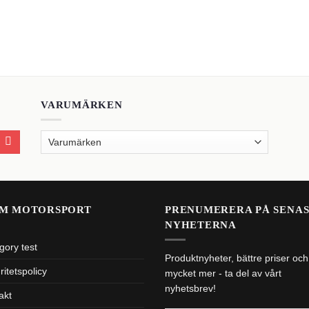
VARUMÄRKEN
M MOTORSPORT
PRENUMERERA PÅ SENA
NYHETERNA
gory test
Produktnyheter, bättre priser och
ritetspolicy
mycket mer - ta del av vårt
nyhetsbrev!
akt