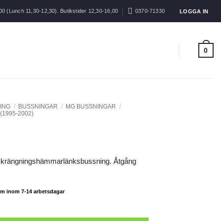
00 (Lunch 11,30-12,30). Butikstider 12,30-16,00
0370-71330
LOGGA IN
0
ING
/
BUSSNINGAR
/
MG BUSSNINGAR
/
1995-2002)
krängning
shämmarlänksbussning. Åtgång
,
nom inom 7-14 arbetsdagar