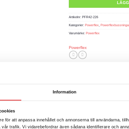
LÄGG
Artikelnr:
PFR42-226
Kategorier:
Powerflex
,
Powerflexbussning
Varumärke:
Powerflex
Powerflex
Information
cookies
VARUMÄRKE
RECENSIONER (0)
e för att anpassa innehållet och annonserna till användarna, tillh
hämmarlänksbussning. Åtgång 4 st/bil. Schemanummer 9. Säljs i en fö
vår trafik. Vi vidarebefordrar även sådana identifierare och anna