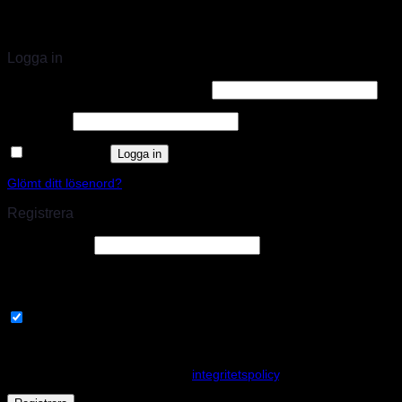
STORT UTBUD & STÖRST PÅ SPARCO
Logga in
Användarnamn eller e-postadress
*
Lösenord
*
Kom ihåg mig
Logga in
Glömt ditt lösenord?
Registrera
E-postadress
*
En länk för att ställa in ett nytt lösenord kommer att skickas till din e-
postadress.
Prenumerera på vårt nyhetsbrev
Your personal data will be used to support your experience
throughout this website, to manage access to your account, and for
other purposes described in our
integritetspolicy
.