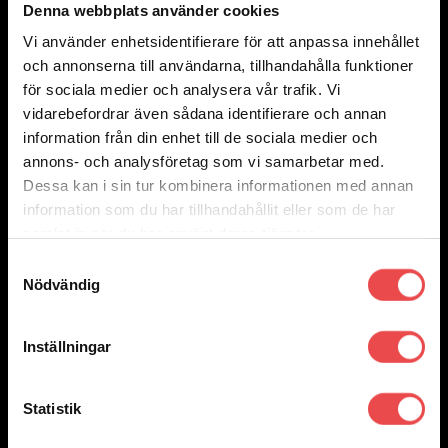
Denna webbplats använder cookies
Vi använder enhetsidentifierare för att anpassa innehållet
Add to wishlist
och annonserna till användarna, tillhandahålla funktioner
Art.nr: PFR5-1102
för sociala medier och analysera vår trafik. Vi
Powerflexbussning
vidarebefordrar även sådana identifierare och annan
755
kr
information från din enhet till de sociala medier och
Lägg till i varukorg
annons- och analysföretag som vi samarbetar med.
Dessa kan i sin tur kombinera informationen med annan
information som du har tillhandahållit eller som de har
samlat in när du har använt deras tjänster.
Samtyckesval
Nödvändig
Inställningar
Statistik