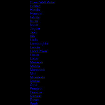
Great Wall Motor
Holden
Honda
Hyundai
Infinity
Isuzu
Iveco
Jaguar
Jeep
Kia
Lada
Lamborghini
Lancia
Land Rover
Lexus
Lotus
Maserati
Mazda
Mercedes
Mini
Mitsubishi
Nissan
Opel
Peugeot
Porsche
Renault
Rover
Saab