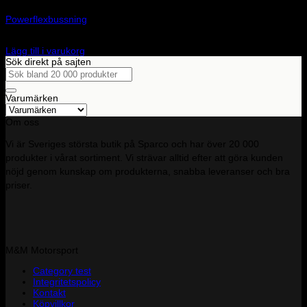
Powerflexbussning
360
kr
Lägg till i varukorg
Sök direkt på sajten
Sök
efter:
Varumärken
Om oss
Vi är Sveriges största butik på Sparco och har över 20 000
produkter i vårat sortiment. Vi strävar alltid efter att göra kunden
nöjd genom kunskap om produkterna, snabba leveranser och bra
priser.
M&M Motorsport
Category test
Integritetspolicy
Kontakt
Köpvillkor