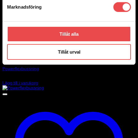
Marknadsföring
Tillåt alla
Tillåt urval
Add to wishlist
Art.nr: PFF5-104
Powerflexbussning
385
kr
Lägg till i varukorg