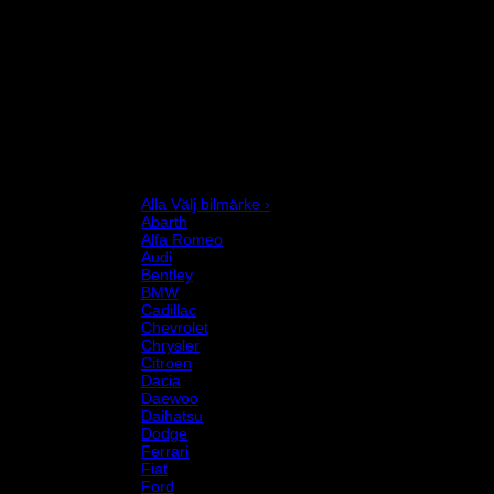
Bilstyling
Bromssystem
Förarutrustning
Invändig fordon och säkerhetsutrustning
Kläder och merchandise
Karting
Mekanikerutrustning
Motor och drivlina
Racingsimulator
Chassi och fjädring
Välj bilmärke
Alla Välj bilmärke ›
Abarth
Alfa Romeo
Audi
Bentley
BMW
Cadillac
Chevrolet
Chrysler
Citroen
Dacia
Daewoo
Daihatsu
Dodge
Ferrari
Fiat
Ford