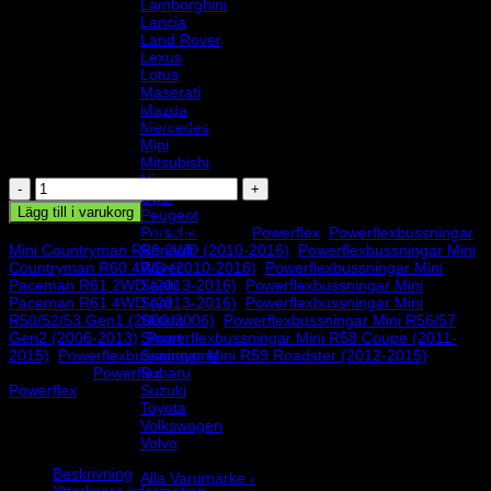
Lamborghini
Lancia
Land Rover
Lexus
500
kr
Lotus
Maserati
inre krängningshämmarbussning,
Powerflex polyuretanbussningar,
Mazda
Ø18mm. Åtgång 2 st/bil. Schemanummer 11.
Mercedes
Mini
Beställningsvara, levereras vanligen inom inom 7-14 arbetsdagar
Mitsubishi
Nissan
Powerflexbussning
Opel
mängd
Lägg till i varukorg
Peugeot
Porsche
Artikelnr:
PFR5-111-18
Kategorier:
Powerflex
,
Powerflexbussningar
Renault
Mini Countryman R60 2WD (2010-2016)
,
Powerflexbussningar Mini
Rover
Countryman R60 4WD (2010-2016)
,
Powerflexbussningar Mini
Saab
Paceman R61 2WD (2013-2016)
,
Powerflexbussningar Mini
Seat
Paceman R61 4WD (2013-2016)
,
Powerflexbussningar Mini
Skoda
R50/52/53 Gen1 (2000-2006)
,
Powerflexbussningar Mini R56/57
Smart
Gen2 (2006-2013)
,
Powerflexbussningar Mini R58 Coupe (2011-
Ssangyong
2015)
,
Powerflexbussningar Mini R59 Roadster (2012-2015)
Subaru
Varumärke:
Powerflex
Suzuki
Powerflex
Toyota
Volkswagen
Volvo
Varumärke
Beskrivning
Alla Varumärke ›