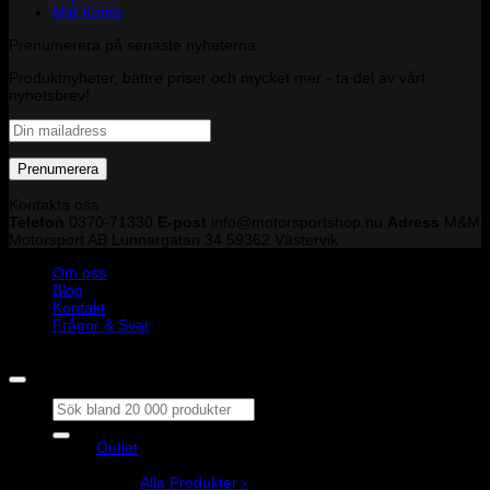
Mitt Konto
Prenumerera på senaste nyheterna
Produktnyheter, bättre priser och mycket mer - ta del av vårt
nyhetsbrev!
Kontakta oss
Telefon
0370-71330
E-post
info@motorsportshop.nu
Adress
M&M
Motorsport AB
Lunnargatan 34 59362 Västervik
Om oss
Blog
Kontakt
Frågor & Svar
Copyright © M&M Motorsport AB 2026
Sök
efter:
Outlet
Produkter
Alla Produkter ›