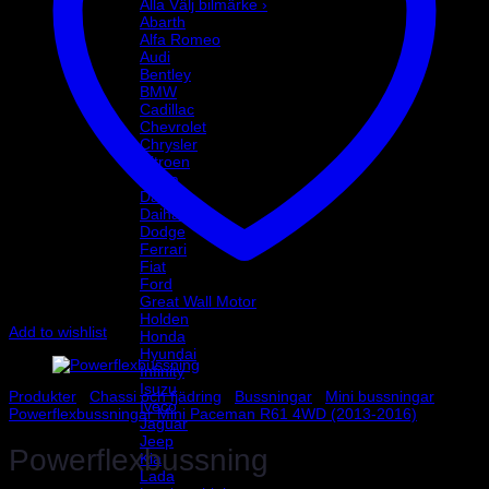
Alla Välj bilmärke ›
Abarth
Alfa Romeo
Audi
Bentley
BMW
Cadillac
Chevrolet
Chrysler
Citroen
Dacia
Daewoo
Daihatsu
Dodge
Ferrari
Fiat
Ford
Great Wall Motor
Holden
Add to wishlist
Honda
Hyundai
Infinity
Isuzu
Produkter
/
Chassi och fjädring
/
Bussningar
/
Mini bussningar
/
Iveco
Powerflexbussningar Mini Paceman R61 4WD (2013-2016)
Jaguar
Jeep
Powerflexbussning
Kia
Lada