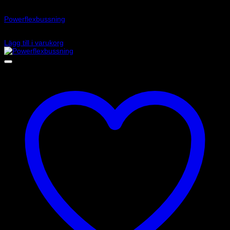
Art.nr: PFF5-124R
Powerflexbussning
270
kr
Lägg till i varukorg