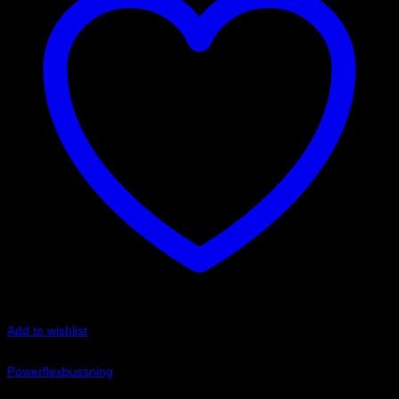
Add to wishlist
Art.nr: PFF5-102-16
Powerflexbussning
535
kr