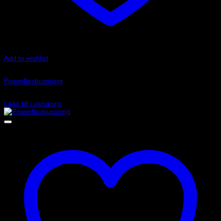
Add to wishlist
Art.nr: PFF5-107
Powerflexbussning
395
kr
Lägg till i varukorg