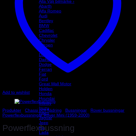
Alla Välj bilmärke ›
Abarth
Alfa Romeo
Audi
Bentley
BMW
Cadillac
Chevrolet
Chrysler
Citroen
Dacia
Daewoo
Daihatsu
Dodge
Ferrari
Fiat
Ford
Great Wall Motor
Holden
Add to wishlist
Honda
Hyundai
Infinity
Isuzu
Produkter
/
Chassi och fjädring
/
Bussningar
/
Rover bussningar
/
Iveco
Powerflexbussningar Rover Mini (1959-2000)
Jaguar
Jeep
Powerflexbussning
Kia
Lada