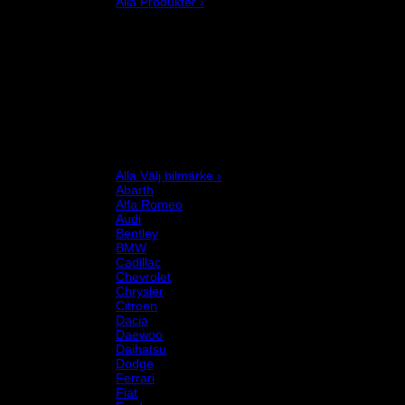
Alla Produkter ›
Bilstyling
Bromssystem
Förarutrustning
Invändig fordon och säkerhetsutrustning
Kläder och merchandise
Karting
Mekanikerutrustning
Motor och drivlina
Racingsimulator
Chassi och fjädring
Välj bilmärke
Alla Välj bilmärke ›
Abarth
Alfa Romeo
Audi
Bentley
BMW
Cadillac
Chevrolet
Chrysler
Citroen
Dacia
Daewoo
Daihatsu
Dodge
Ferrari
Fiat