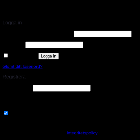
STORT UTBUD & STÖRST PÅ SPARCO
Logga in
Användarnamn eller e-postadress
*
Lösenord
*
Kom ihåg mig
Logga in
Glömt ditt lösenord?
Registrera
E-postadress
*
En länk för att ställa in ett nytt lösenord kommer att skickas till din e-
postadress.
Prenumerera på vårt nyhetsbrev
Your personal data will be used to support your experience
throughout this website, to manage access to your account, and for
other purposes described in our
integritetspolicy
.