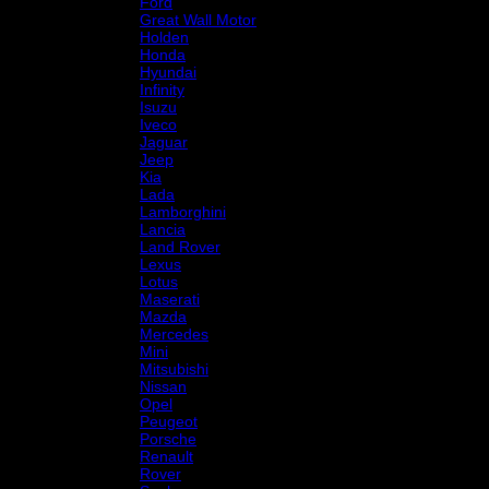
Ford
Great Wall Motor
Holden
Honda
Hyundai
Infinity
Isuzu
Iveco
Jaguar
Jeep
Kia
Lada
Lamborghini
Lancia
Land Rover
Lexus
Lotus
Maserati
Mazda
Mercedes
Mini
Mitsubishi
Nissan
Opel
Peugeot
Porsche
Renault
Rover