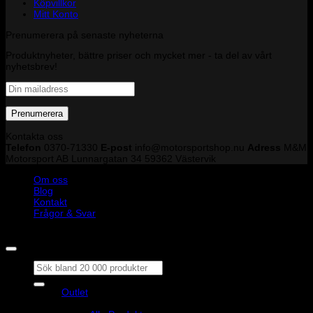
Köpvillkor
Mitt Konto
Prenumerera på senaste nyheterna
Produktnyheter, bättre priser och mycket mer - ta del av vårt
nyhetsbrev!
Kontakta oss
Telefon
0370-71330
E-post
info@motorsportshop.nu
Adress
M&M
Motorsport AB
Lunnargatan 34 59362 Västervik
Om oss
Blog
Kontakt
Frågor & Svar
Copyright © M&M Motorsport AB 2026
Sök
efter:
Outlet
Produkter