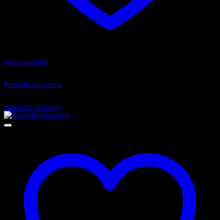
Add to wishlist
Art.nr: PF69-303-20
Powerflexbussning
535
kr
Lägg till i varukorg