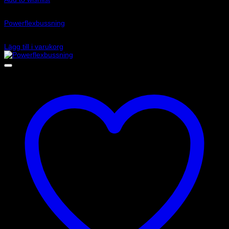
Art.nr: PFF63-101
Powerflexbussning
545
kr
Lägg till i varukorg