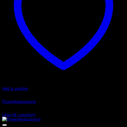
Add to wishlist
Art.nr: PF17-403-27
Powerflexbussning
610
kr
Lägg till i varukorg