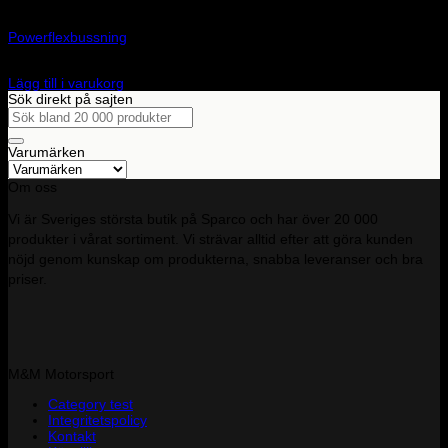
Art.nr: PFF63-103
Powerflexbussning
575
kr
Lägg till i varukorg
Sök direkt på sajten
Sök
efter:
Varumärken
Om oss
Vi är Sveriges största butik på Sparco och har över 20 000
produkter i vårat sortiment. Vi strävar alltid efter att göra kunden
nöjd genom kunskap om produkterna, snabba leveranser och bra
priser.
M&M Motorsport
Category test
Integritetspolicy
Kontakt