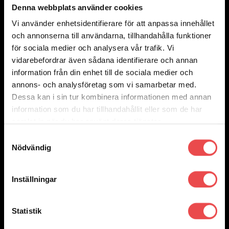
Denna webbplats använder cookies
Vi använder enhetsidentifierare för att anpassa innehållet
Add to wishlist
och annonserna till användarna, tillhandahålla funktioner
Art.nr: PFR63-120
för sociala medier och analysera vår trafik. Vi
Powerflexbussning
vidarebefordrar även sådana identifierare och annan
380
kr
information från din enhet till de sociala medier och
Lägg till i varukorg
annons- och analysföretag som vi samarbetar med.
Dessa kan i sin tur kombinera informationen med annan
information som du har tillhandahållit eller som de har
samlat in när du har använt deras tjänster.
Samtyckesval
Nödvändig
Inställningar
Statistik