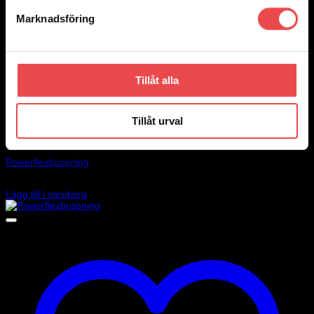
Marknadsföring
Tillåt alla
Tillåt urval
Add to wishlist
Art.nr: PF34-803-19
Powerflexbussning
560
kr
Lägg till i varukorg