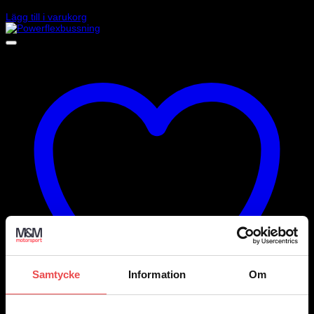
610
kr
Lägg till i varukorg
Samtycke
Information
Om