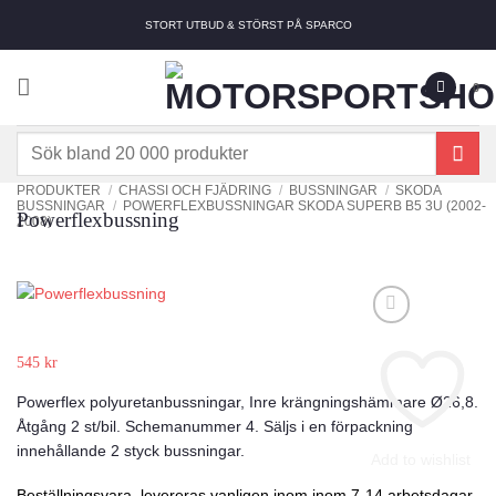
Skip
STORT UTBUD & STÖRST PÅ SPARCO
to
content
0
Sök
efter:
PRODUKTER
/
CHASSI OCH FJÄDRING
/
BUSSNINGAR
/
SKODA
BUSSNINGAR
/
POWERFLEXBUSSNINGAR SKODA SUPERB B5 3U (2002-
Powerflexbussning
2008)
545
kr
Powerflex polyuretanbussningar, Inre krängningshämmare Ø26,8.
Åtgång 2 st/bil. Schemanummer 4. Säljs i en förpackning
innehållande 2 styck bussningar.
Add to wishlist
Beställningsvara, levereras vanligen inom inom 7-14 arbetsdagar