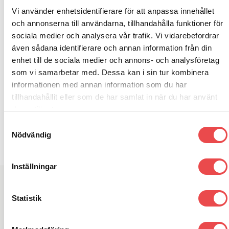
Art.nr: PF17-110
Art.nr: PFF3-201
Vi använder enhetsidentifierare för att anpassa innehållet
Powerflexbussning
Powerflexbussning
och annonserna till användarna, tillhandahålla funktioner för
1 330
kr
1 090
kr
sociala medier och analysera vår trafik. Vi vidarebefordrar
även sådana identifierare och annan information från din
LÄGG TILL I VARUKORG
LÄGG TILL I VARUKORG
Add to wishlist
Add to wishlist
enhet till de sociala medier och annons- och analysföretag
som vi samarbetar med. Dessa kan i sin tur kombinera
informationen med annan information som du har
tillhandahållit eller som de har samlat in när du har använt
deras tjänster.
Samtyckesval
Nödvändig
Inställningar
SÖK DIREKT PÅ SAJTEN
Statistik
Sök
efter: