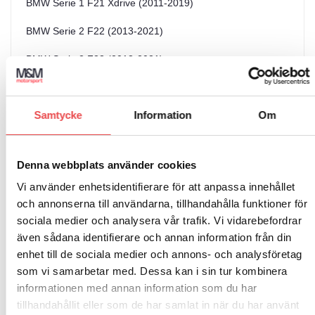
BMW Serie 1 F21 Xdrive (2011-2019)
BMW Serie 2 F22 (2013-2021)
BMW Serie 2 F23 (2013-2021)
BMW Serie 2 F22 Xdrive (2013-2021)
Samtycke
Information
Om
BMW Serie 2 F23 Xdrive (2013-2021)
BMW Serie 2 F87 M2 Coupé (2015-2021)
Denna webbplats använder cookies
BMW Serie 3 F34 GT Xdrive (2013-2020)
Vi använder enhetsidentifierare för att anpassa innehållet
BMW Serie 3 F30 F31 F34 Sedan Touring GT (2011-2018)
och annonserna till användarna, tillhandahålla funktioner för
sociala medier och analysera vår trafik. Vi vidarebefordrar
BMW Serie 3 F30 F31 Sedan Touring XDrive (2011-2018)
även sådana identifierare och annan information från din
enhet till de sociala medier och annons- och analysföretag
BMW Serie 3 F80 M3 (2014-2018)
som vi samarbetar med. Dessa kan i sin tur kombinera
BMW Serie 4 F32 F33 F36 (2013-2020)
informationen med annan information som du har
tillhandahållit eller som de har samlat in när du har använt
BMW Serie 4 F32 F33 F36 XDrive (2013-2020)