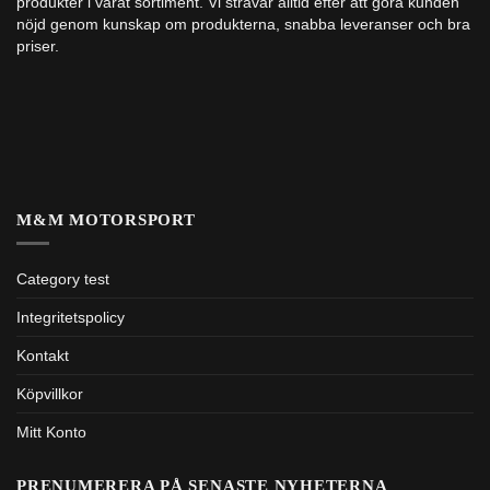
produkter i vårat sortiment. Vi strävar alltid efter att göra kunden
nöjd genom kunskap om produkterna, snabba leveranser och bra
priser.
M&M MOTORSPORT
Category test
Integritetspolicy
Kontakt
Köpvillkor
Mitt Konto
PRENUMERERA PÅ SENASTE NYHETERNA