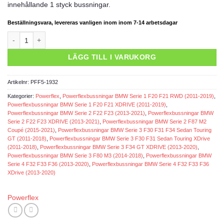
innehållande 1 styck bussningar.
Beställningsvara, levereras vanligen inom inom 7-14 arbetsdagar
Powerflexbussning mängd
LÄGG TILL I VARUKORG
Artikelnr:
PFF5-1932
Kategorier:
Powerflex
,
Powerflexbussningar BMW Serie 1 F20 F21 RWD (2011-2019)
,
Powerflexbussningar BMW Serie 1 F20 F21 XDRIVE (2011-2019)
,
Powerflexbussningar BMW Serie 2 F22 F23 (2013-2021)
,
Powerflexbussningar BMW
Serie 2 F22 F23 XDRIVE (2013-2021)
,
Powerflexbussningar BMW Serie 2 F87 M2
Coupé (2015-2021)
,
Powerflexbussningar BMW Serie 3 F30 F31 F34 Sedan Touring
GT (2011-2018)
,
Powerflexbussningar BMW Serie 3 F30 F31 Sedan Touring XDrive
(2011-2018)
,
Powerflexbussningar BMW Serie 3 F34 GT XDRIVE (2013-2020)
,
Powerflexbussningar BMW Serie 3 F80 M3 (2014-2018)
,
Powerflexbussningar BMW
Serie 4 F32 F33 F36 (2013-2020)
,
Powerflexbussningar BMW Serie 4 F32 F33 F36
XDrive (2013-2020)
Powerflex