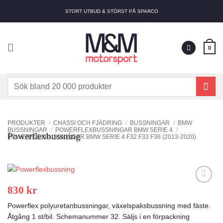
Skip
STORT UTBUD & STÖRST PÅ SPARCO
to
content
0
Sök
efter:
PRODUKTER
/
CHASSI OCH FJÄDRING
/
BUSSNINGAR
/
BMW
BUSSNINGAR
/
POWERFLEXBUSSNINGAR BMW SERIE 4
/
Powerflexbussning
POWERFLEXBUSSNINGAR BMW SERIE 4 F32 F33 F36 (2013-2020)
830
kr
Add to
wishlist
Powerflex polyuretanbussningar, växelspaksbussning med fäste.
Åtgång 1 st/bil. Schemanummer 32. Säljs i en förpackning