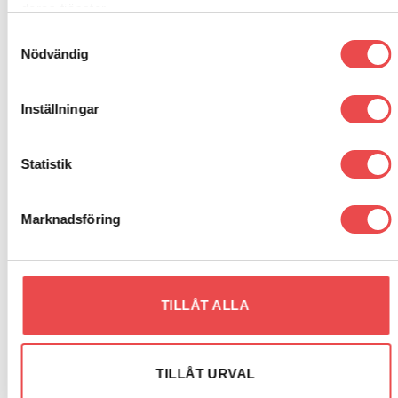
deras tjänster.
Samtyckesval
Nödvändig
Inställningar
RELATERADE PRODUKTER
Statistik
Art.nr: PFR5-1921
Art.nr: PFF5-4632
Add to
Add to
wishlist
wishlist
Powerflexbussning
Powerflexbussning
Marknadsföring
815
kr
440
kr
LÄGG TILL I VARUKORG
LÄGG TILL I VARUKORG
TILLÅT ALLA
TILLÅT URVAL