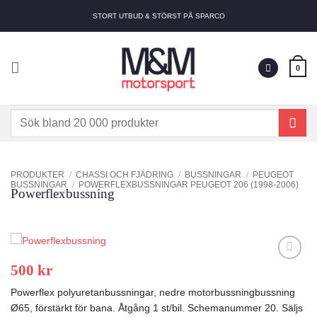
Skip
STORT UTBUD & STÖRST PÅ SPARCO
to
content
0
Sök
efter:
PRODUKTER
/
CHASSI OCH FJÄDRING
/
BUSSNINGAR
/
PEUGEOT
BUSSNINGAR
/
POWERFLEXBUSSNINGAR PEUGEOT 206 (1998-2006)
Powerflexbussning
500
kr
Add to
wishlist
Powerflex polyuretanbussningar, nedre motorbussningbussning
Ø65, förstärkt för bana. Åtgång 1 st/bil. Schemanummer 20. Säljs