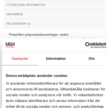
YTTERLIGARE INFORMATION
VARUMÄRKE
RECENSIONER (0)
Powerflex polyuretanbussningar, nedre
motorbussningbussning Ø65, förstärkt för bana. Åtgång 1
st/bil. Schemanummer 20. Säljs i en förpackning
innehållande 1 styck bussningar.
Samtycke
Information
Om
Passar till följande bilmodeller:
Peugeot 206 (1998-2006)
Denna webbplats använder cookies
Peugeot 307 (2001-2011)
Vi använder enhetsidentifierare för att anpassa innehållet
och annonserna till användarna, tillhandahålla funktioner för
Peugeot Partner I (1996-2012)
sociala medier och analysera vår trafik. Vi vidarebefordrar
även sådana identifierare och annan information från din
enhet till de sociala medier och annons- och analysföretag