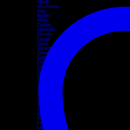
Abarth
Alfa Romeo
Audi
Bentley
BMW
Cadillac
Chevrolet
Chrysler
Citroen
Dacia
Daewoo
Daihatsu
Dodge
Ferrari
Fiat
Ford
Great Wall Motor
Holden
Honda
Hyundai
Infinity
Isuzu
Iveco
Jaguar
Jeep
Kia
Lada
Lamborghini