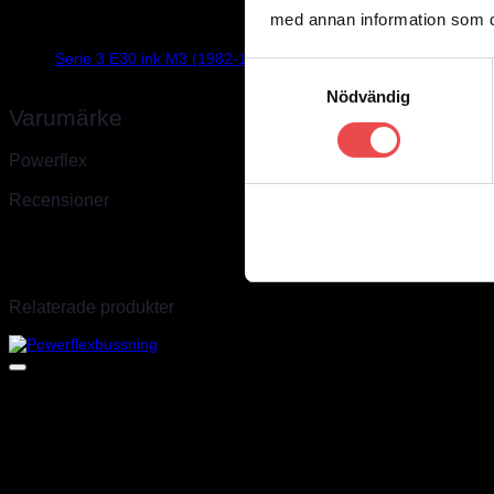
med annan information som du 
Vikt
0,3 kg
Serie 3 E30 ink M3 (1982-1991)
BMW
Samtyckesval
Nödvändig
Varumärke
Powerflex
Recensioner
Det finns inga recensioner än.
Endast inloggade kunder som har köpt denna produkt får lämna en r
Relaterade produkter