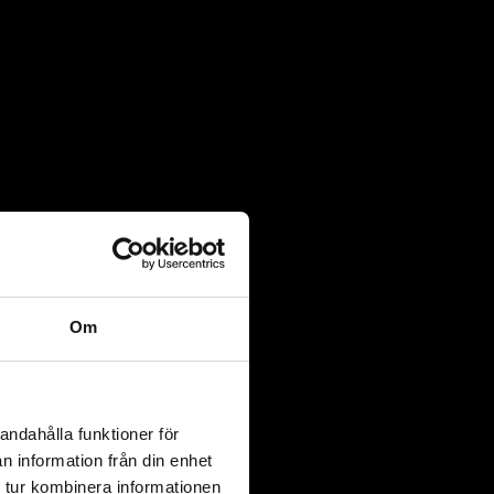
e 2 styck bussningar.
Om
e 2 styck bussningar.
andahålla funktioner för
n information från din enhet
 tur kombinera informationen