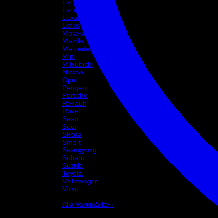
Lancia
Land Rover
Lexus
Lotus
Maserati
Mazda
Mercedes
Mini
Mitsubishi
Nissan
Opel
Peugeot
Porsche
Renault
Rover
Saab
Seat
Skoda
Smart
Ssangyong
Subaru
Suzuki
Toyota
Volkswagen
Volvo
Varumärke
Alla Varumärke ›
Helix Autosport