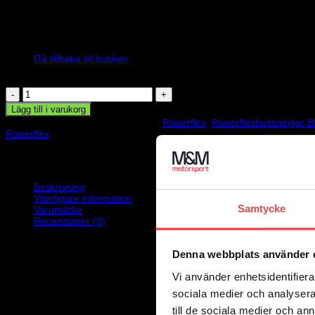
665
kr
Inga produkter i varukorgen.
Powerflex polyuretanbussningar, inre krängningshämmarbussning Ø20.
Gå tillbaka till butiken
Beställningsvara, levereras vanligen inom inom 7-14 arbetsdagar
Powerflexbussning
mängd
Lägg till i varukorg
Artikelnr:
PFF5-302-20
Kategorier:
Powerflex
,
Powerflexbussningar B
Powerflex
Beskrivning
Ytterligare information
Samtycke
Varumärke
Recensioner (0)
Powerflex polyuretanbussningar, inre krängningshämmarbussning Ø20.
Denna webbplats använder 
Passar till följande bilmodeller:
Vi använder enhetsidentifierar
BMW Serie 3 E30 inc M3 (1982-1991)
sociala medier och analysera 
till de sociala medier och a