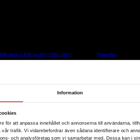
 Åtgång 2 st/bil. Schemanummer 2. Säljs i en förpackning innehålland
MW Serie 3 E30 inc M3 (1982-1991)
Varumärke:
Powerflex
Information
 Åtgång 2 st/bil. Schemanummer 2. Säljs i en förpackning innehålland
cookies
e för att anpassa innehållet och annonserna till användarna, tillh
vår trafik. Vi vidarebefordrar även sådana identifierare och anna
nnons- och analysföretag som vi samarbetar med. Dessa kan i sin