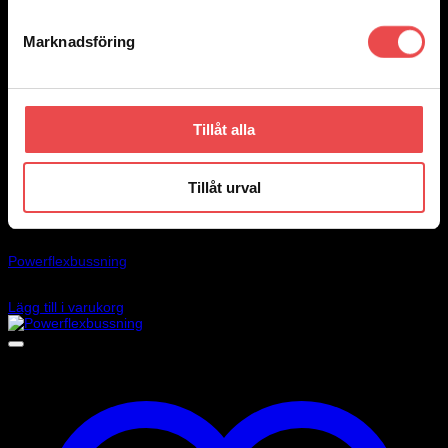
Marknadsföring
Tillåt alla
Tillåt urval
Add to wishlist
Art.nr: PF32-603-35
Powerflexbussning
610
kr
Lägg till i varukorg