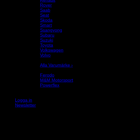
Rover
Saab
Seat
Skoda
Smart
Ssangyong
Subaru
Suzuki
Toyota
Volkswagen
Volvo
Varumärke
Alla Varumärke ›
Helix Autosport
Ferodo
M&M Motorsport
Powerflex
Evo Corse
Sparco
Logga in
Newsletter
K