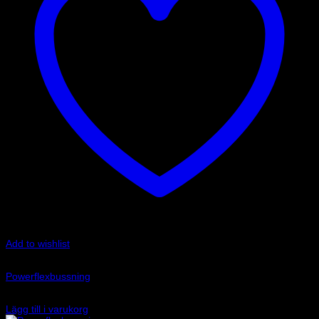
Add to wishlist
Art.nr: PFF80-303-20
Powerflexbussning
530
kr
Lägg till i varukorg