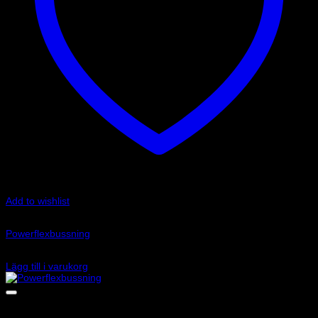
Add to wishlist
Art.nr: PF34-803-21
Powerflexbussning
560
kr
Lägg till i varukorg