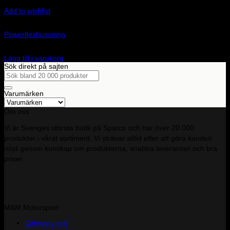
Add to wishlist
Art.nr: PFR80-611
Powerflexbussning
785
kr
Lägg till i varukorg
Sök direkt på sajten
Sök
efter:
Varumärken
Om oss
Vi är Sveriges största butik på Sparco och har över 20 000
produkter i vårat sortiment. Vi strävar alltid efter att göra kunden
nöjd genom kunskap om produkterna, snabba leveranser och bra
priser.
M&M Motorsport
Category test