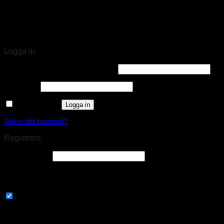
STORT UTBUD & STÖRST PÅ SPARCO
Logga in
Användarnamn eller e-postadress
*
Lösenord
*
Kom ihåg mig
Logga in
Glömt ditt lösenord?
Registrera
E-postadress
*
En länk för att ställa in ett nytt lösenord kommer att skickas till din e-
postadress.
Prenumerera på vårt nyhetsbrev
Your personal data will be used to support your experience
throughout this website, to manage access to your account, and for