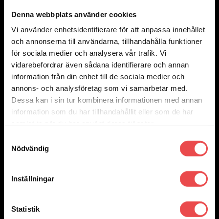
Denna webbplats använder cookies
Vi använder enhetsidentifierare för att anpassa innehållet
och annonserna till användarna, tillhandahålla funktioner
Add to wishlist
Art.nr: PF34-803-19
för sociala medier och analysera vår trafik. Vi
vidarebefordrar även sådana identifierare och annan
Powerflexbussning
information från din enhet till de sociala medier och
560
kr
annons- och analysföretag som vi samarbetar med.
Lägg till i varukorg
Dessa kan i sin tur kombinera informationen med annan
information som du har tillhandahållit eller som de har
samlat in när du har använt deras tjänster.
Samtyckesval
Nödvändig
Inställningar
Statistik