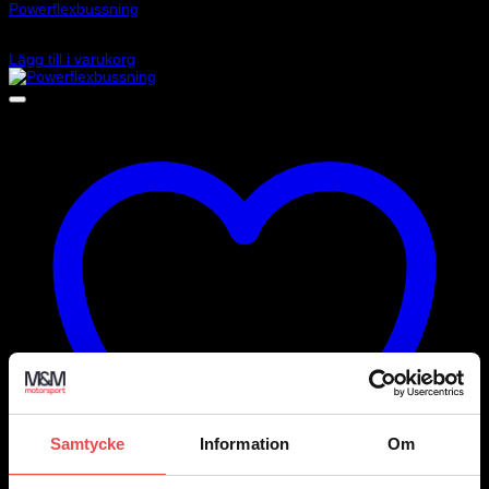
Powerflexbussning
2 085
kr
Lägg till i varukorg
Samtycke
Information
Om