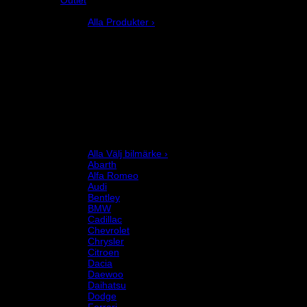
Produkter
Alla Produkter ›
Bilstyling
Bromssystem
Förarutrustning
Invändig fordon och säkerhetsutrustning
Kläder och merchandise
Karting
Mekanikerutrustning
Motor och drivlina
Racingsimulator
Chassi och fjädring
Välj bilmärke
Alla Välj bilmärke ›
Abarth
Alfa Romeo
Audi
Bentley
BMW
Cadillac
Chevrolet
Chrysler
Citroen
Dacia
Daewoo
Daihatsu
Dodge
Ferrari