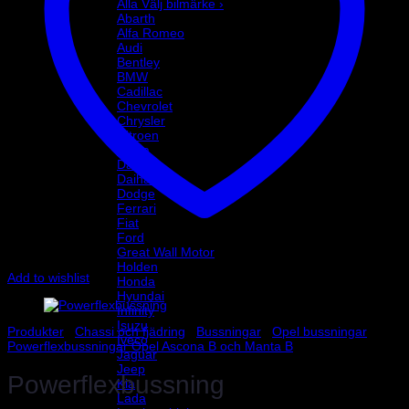
Alla Välj bilmärke ›
Abarth
Alfa Romeo
Audi
Bentley
BMW
Cadillac
Chevrolet
Chrysler
Citroen
Dacia
Daewoo
Daihatsu
Dodge
Ferrari
Fiat
Ford
Great Wall Motor
Holden
Add to wishlist
Honda
Hyundai
Infinity
Isuzu
Produkter
/
Chassi och fjädring
/
Bussningar
/
Opel bussningar
/
Iveco
Powerflexbussningar Opel Ascona B och Manta B
Jaguar
Jeep
Powerflexbussning
Kia
Lada