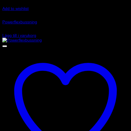
Add to wishlist
Art.nr: PF32-130-60
Powerflexbussning
950
kr
Lägg till i varukorg