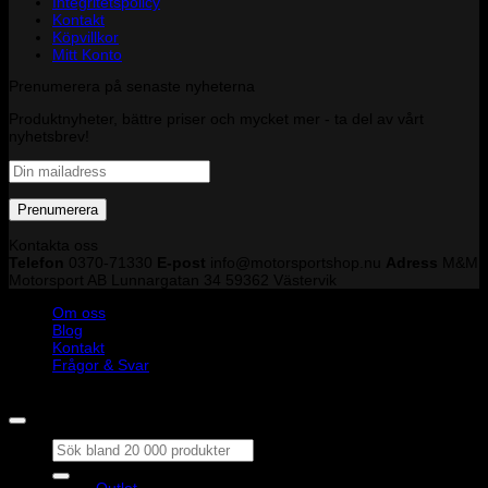
Integritetspolicy
Kontakt
Köpvillkor
Mitt Konto
Prenumerera på senaste nyheterna
Produktnyheter, bättre priser och mycket mer - ta del av vårt
nyhetsbrev!
Kontakta oss
Telefon
0370-71330
E-post
info@motorsportshop.nu
Adress
M&M
Motorsport AB
Lunnargatan 34 59362 Västervik
Om oss
Blog
Kontakt
Frågor & Svar
Copyright © M&M Motorsport AB 2026
Sök
efter:
Outlet