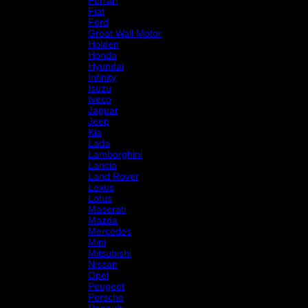
Fiat
Ford
Great Wall Motor
Holden
Honda
Hyundai
Infinity
Isuzu
Iveco
Jaguar
Jeep
Kia
Lada
Lamborghini
Lancia
Land Rover
Lexus
Lotus
Maserati
Mazda
Mercedes
Mini
Mitsubishi
Nissan
Opel
Peugeot
Porsche
Renault