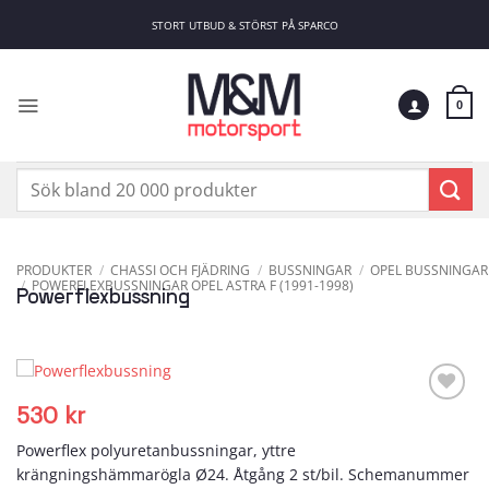
Skip
STORT UTBUD & STÖRST PÅ SPARCO
to
content
0
Sök
efter:
PRODUKTER
/
CHASSI OCH FJÄDRING
/
BUSSNINGAR
/
OPEL BUSSNINGAR
/
POWERFLEXBUSSNINGAR OPEL ASTRA F (1991-1998)
Powerflexbussning
530
kr
Add to
wishlist
Powerflex polyuretanbussningar, yttre
krängningshämmarögla Ø24. Åtgång 2 st/bil. Schemanummer