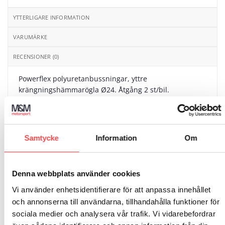
YTTERLIGARE INFORMATION
VARUMÄRKE
RECENSIONER (0)
Powerflex polyuretanbussningar, yttre
krängningshämmarögla Ø24. Åtgång 2 st/bil.
Schemanummer 5. Säljs i en förpackning innehållande
2 styck bussningar.
Passar till följande bilmodeller:
Samtycke
Information
Om
Opel Astra F (1991-1998)
Opel Calibra 2WD (1989-1997)
Denna webbplats använder cookies
Vi använder enhetsidentifierare för att anpassa innehållet
Opel Calibra 4WD (1989-1995)
och annonserna till användarna, tillhandahålla funktioner för
Opel Vectra A (1989-1995)
sociala medier och analysera vår trafik. Vi vidarebefordrar