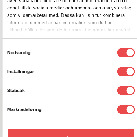
även sådana identifierare och annan information från din
enhet till de sociala medier och annons- och analysföretag
som vi samarbetar med. Dessa kan i sin tur kombinera
informationen med annan information som du har
RELATERADE PRODUKTER
tillhandahållit eller som de har samlat in när du har använt
deras tjänster.
Samtyckesval
Art.nr: PF32-130-60
Art.nr: PF1-1020
Add to
Add to
Nödvändig
wishlist
wishlist
Powerflexbussning
Powerflexbussning
950
kr
385
kr
Inställningar
LÄGG TILL I VARUKORG
LÄGG TILL I VARUKORG
Statistik
SÖK DIREKT PÅ SAJTEN
Marknadsföring
Sök
efter: