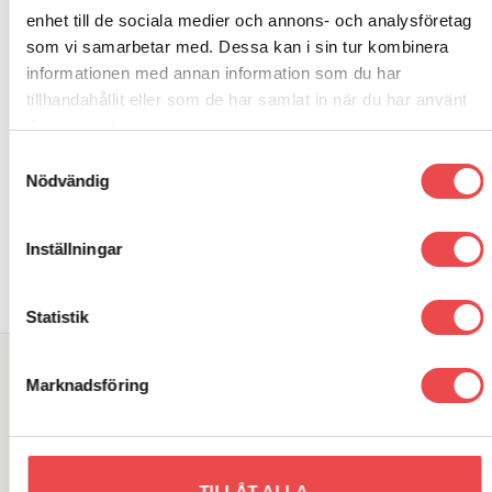
enhet till de sociala medier och annons- och analysföretag
som vi samarbetar med. Dessa kan i sin tur kombinera
informationen med annan information som du har
tillhandahållit eller som de har samlat in när du har använt
RELATERADE PRODUKTER
deras tjänster.
Samtyckesval
Nödvändig
Art.nr: PFR80-1216
Art.nr: PFF66-503-25
Add to
Add to
wishlist
wishlist
Powerflexbussning
Powerflexbussning
Inställningar
1 120
kr
590
kr
LÄGG TILL I VARUKORG
LÄGG TILL I VARUKORG
Statistik
SÖK DIREKT PÅ SAJTEN
Marknadsföring
Sök
efter:
TILLÅT ALLA