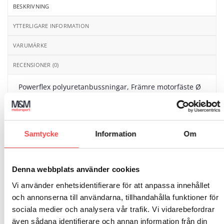
BESKRIVNING
YTTERLIGARE INFORMATION
VARUMÄRKE
RECENSIONER (0)
Powerflex polyuretanbussningar, Främre motorfäste Ø
86. Åtgång 1 st/bil. Schemanummer 20. Säljs i en
förpackning innehållande 1 styck bussningar.
Passar till följande bilmodeller:
Samtycke
Information
Om
Cadillac BLS (2005-2010)
Opel Signum (2003-2008)
Denna webbplats använder cookies
Vi använder enhetsidentifierare för att anpassa innehållet
Opel Vectra C (2002-2008)
och annonserna till användarna, tillhandahålla funktioner för
Saab 9-3 Gen 2 (2003-2014)
sociala medier och analysera vår trafik. Vi vidarebefordrar
även sådana identifierare och annan information från din