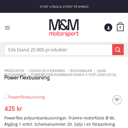
Skip
STORT UTBUD & STÖRST PÅ SPARCO
to
content
0
Sök
efter:
PRODUKTER
/
CHASSI OCH FJÄDRING
/
BUSSNINGAR
/
SAAB
BUSSNINGAR
/
POWERFLEXBUSSNINGAR SAAB 9-3 YS3F (2003-2014)
Powerflexbussning
425
kr
Add to
wishlist
Powerflex polyuretanbussningar, Främre motorfäste Ø 86.
Åtgång 1 st/bil. Schemanummer 20. Säljs i en förpackning