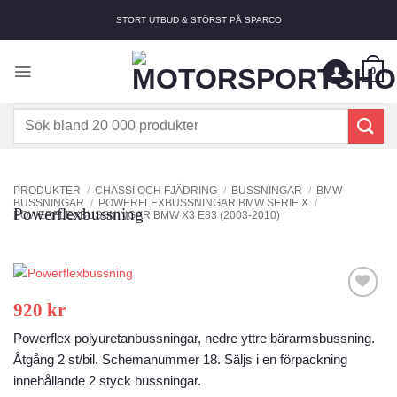
Skip
STORT UTBUD & STÖRST PÅ SPARCO
to
content
0
Sök
efter:
PRODUKTER
/
CHASSI OCH FJÄDRING
/
BUSSNINGAR
/
BMW
BUSSNINGAR
/
POWERFLEXBUSSNINGAR BMW SERIE X
/
Powerflexbussning
POWERFLEXBUSSNINGAR BMW X3 E83 (2003-2010)
920
kr
Add to
wishlist
Powerflex polyuretanbussningar, nedre yttre bärarmsbussning.
Åtgång 2 st/bil. Schemanummer 18. Säljs i en förpackning
innehållande 2 styck bussningar.