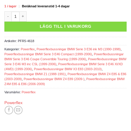
1 i lager
|
Beräknad leveranstid 1-4 dagar
Powerflexbussning mängd
LÄGG TILL I VARUKORG
Artikelnr:
PFR5-4618
Kategorier:
Powerflex
,
Powerflexbussningar BMW Serie 3 E36 ink M3 (1990-1998)
,
Powerflexbussningar BMW Serie 3 E46 Compact (1999-2006)
,
Powerflexbussningar
BMW Serie 3 E46 Coupe Convertible Touring (1999-2006)
,
Powerflexbussningar BMW
Serie 3 E46 M3 inc CSL (1999-2006)
,
Powerflexbussningar BMW Serie 3 E46 XI/XD
(4WD) (1999-2006)
,
Powerflexbussningar BMW X3 E83 (2003-2010)
,
Powerflexbussningar BMW Z1 (1988-1991)
,
Powerflexbussningar BMW Z4 E85 & E86
(2003-2009)
,
Powerflexbussningar BMW Z4 E89 (2009-)
,
Powerflexbussningar BMW
Z4M E85 & E86 (2006-2009)
Varumärke:
Powerflex
Powerflex