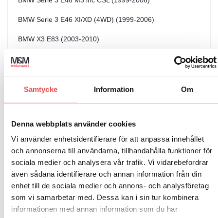
BMW Serie 3 E46 XI/XD (4WD) (1999-2006)
BMW X3 E83 (2003-2010)
BMW Z1 (1988-1991)
BMW Z4 E85 (2003-2009)
Samtycke
Information
Om
BMW Z4 E86 (2003-2009)
BMW Z4 M E85 (2003-2009)
Denna webbplats använder cookies
BMW Z4 M E86 (2003-2009)
Vi använder enhetsidentifierare för att anpassa innehållet
och annonserna till användarna, tillhandahålla funktioner för
BMW Z4 E89 (2009-)
sociala medier och analysera vår trafik. Vi vidarebefordrar
även sådana identifierare och annan information från din
enhet till de sociala medier och annons- och analysföretag
som vi samarbetar med. Dessa kan i sin tur kombinera
informationen med annan information som du har