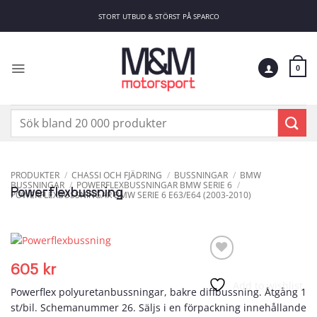
Skip
STORT UTBUD & STÖRST PÅ SPARCO
to
content
0
Sök
efter:
PRODUKTER
/
CHASSI OCH FJÄDRING
/
BUSSNINGAR
/
BMW
BUSSNINGAR
/
POWERFLEXBUSSNINGAR BMW SERIE 6
/
Powerflexbussning
POWERFLEXBUSSNINGAR BMW SERIE 6 E63/E64 (2003-2010)
605
kr
Add to wishlist
Powerflex polyuretanbussningar, bakre diffbussning. Åtgång 1
st/bil. Schemanummer 26. Säljs i en förpackning innehållande