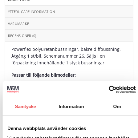
YTTERLIGARE INFORMATION
VARUMÄRKE
RECENSIONER (0)
Powerflex polyuretanbussningar, bakre diffbussning.
Åtgång 1 st/bil. Schemanummer 26. Säljs i en
förpackning innehållande 1 styck bussningar.
Passar till följande bilmodeller:
BMW Serie 5 E60 Saloon (2003-2010)
BMW Serie 5 E60 E61 XDrive (2003-2010)
Samtycke
Information
Om
BMW Serie 5 E61 Touring (2003-2010)
BMW Serie 6 E63/E64 (2003-2010)
Denna webbplats använder cookies