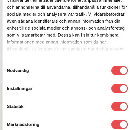
Vi använder enhetsidentifierare för att anpassa innehållet
och annonserna till användarna, tillhandahålla funktioner för
sociala medier och analysera vår trafik. Vi vidarebefordrar
även sådana identifierare och annan information från din
RELATERADE PRODUKTER
enhet till de sociala medier och annons- och analysföretag
som vi samarbetar med. Dessa kan i sin tur kombinera
informationen med annan information som du har
Art.nr: PFR5-4609-16
Art.nr: PFF5-1002
tillhandahållit eller som de har samlat in när du har använt
Powerflexbussning
Powerflexbussning
deras tjänster.
Add to wishlist
Add to wishlist
665
kr
1 150
kr
Samtyckesval
LÄGG TILL I VARUKORG
LÄGG TILL I VARUKORG
Nödvändig
Inställningar
SÖK DIREKT PÅ SAJTEN
Statistik
Sök
efter:
Marknadsföring