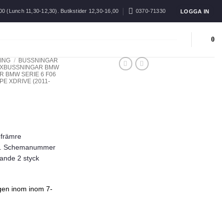
00 (Lunch 11,30-12,30). Butikstider 12,30-16,00
0370-71330
LOGGA IN
0
ING
/
BUSSNINGAR
XBUSSNINGAR BMW
 BMW SERIE 6 F06
E XDRIVE (2011-
 främre
bil. Schemanummer
lande 2 styck
igen inom inom 7-