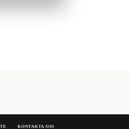
Art.nr: PFR5-6013-15
Powerflexbussning
665
kr
LÄGG TILL I VARUKOR
STE
KONTAKTA OSS