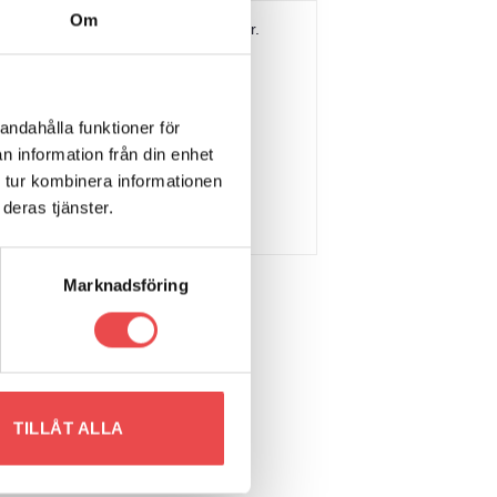
Om
ing innehållande 2 styck bussningar.
andahålla funktioner för
n information från din enhet
 tur kombinera informationen
deras tjänster.
Marknadsföring
Art.nr: PFF5-4632
Powerflexbussning
440
kr
TILLÅT ALLA
LÄGG TILL I VARUKORG
list
Add to wishlist