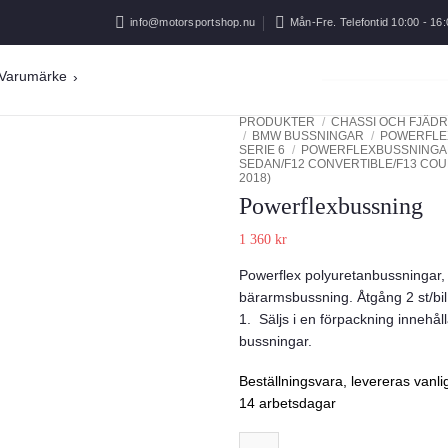
info@motorsportshop.nu
Mån-Fre. Telefontid 10:00 - 16:
Varumärke
PRODUKTER
/
CHASSI OCH FJÄDR
/
BMW BUSSNINGAR
/
POWERFLE
SERIE 6
/
POWERFLEXBUSSNINGAR
SEDAN/F12 CONVERTIBLE/F13 COUP
2018)
Powerflexbussning
1 360
kr
Powerflex polyuretanbussningar,
Add to wishlist
bärarmsbussning. Åtgång 2 st/
1. Säljs i en förpackning innehål
bussningar.
Beställningsvara, levereras vanl
14 arbetsdagar