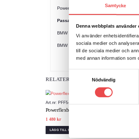
Samtycke
Powerflex polyuretanbussningar, främre b
Passar till följande bilmodeller:
Denna webbplats använder 
BMW Serie 5 F10 Saloon/F11 Touring XDr
Vi använder enhetsidentifierar
sociala medier och analysera 
BMW Serie 6 F06 Sedan/F12 Convertible
till de sociala medier och a
med annan information som du 
Samtyckesval
RELATERADE PRODUKTER
Nödvändig
Art.nr: PFF5-6102
Art.n
Powerflexbussning
Powe
1 480
kr
695
k
LÄGG TILL I VARUKORG
LÄG
Add to wishlist