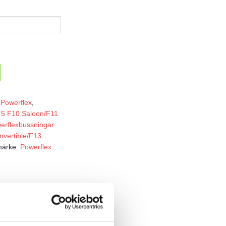
:
Powerflex
,
 5 F10 Saloon/F11
erflexbussningar
vertible/F13
märke:
Powerflex