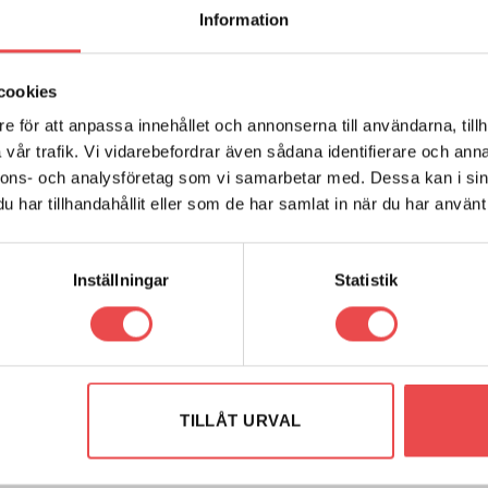
Information
ärarmsbussning. Åtgång 2 st/bil. Schemanummer 1. Säljs i en förpackn
cookies
ive (2010-2017)
e för att anpassa innehållet och annonserna till användarna, tillh
vår trafik. Vi vidarebefordrar även sådana identifierare och anna
/F13 Coupe Xdrive (2011-2018)
nnons- och analysföretag som vi samarbetar med. Dessa kan i sin
har tillhandahållit eller som de har samlat in när du har använt 
Inställningar
Statistik
r: PFR5-6031
Art.nr: PFF5-6003-28.2
rflexbussning
Powerflexbussning
r
680
kr
TILLÅT URVAL
G TILL I VARUKORG
LÄGG TILL I VARUKORG
Add to wishlist
Add to wish