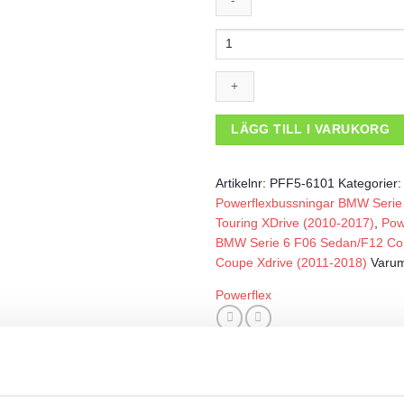
Powerflexbussning
mängd
LÄGG TILL I VARUKORG
Artikelnr:
PFF5-6101
Kategorier
Powerflexbussningar BMW Serie
Touring XDrive (2010-2017)
,
Pow
BMW Serie 6 F06 Sedan/F12 Con
Coupe Xdrive (2011-2018)
Varu
Powerflex
VARUMÄRKE
RECENSIONER (0)