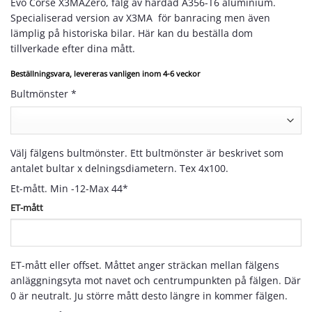
Evo Corse X3MAZero, fälg av härdad A356-T6 aluminium.
Specialiserad version av X3MA för banracing men även
lämplig på historiska bilar. Här kan du beställa dom
tillverkade efter dina mått.
Beställningsvara, levereras vanligen inom 4-6 veckor
Bultmönster
*
Välj fälgens bultmönster. Ett bultmönster är beskrivet som
antalet bultar x delningsdiametern. Tex 4x100.
Et-mått. Min -12-Max 44
*
ET-mått
ET-mått eller offset. Måttet anger sträckan mellan fälgens
anläggningsyta mot navet och centrumpunkten på fälgen. Där
0 är neutralt. Ju större mått desto längre in kommer fälgen.