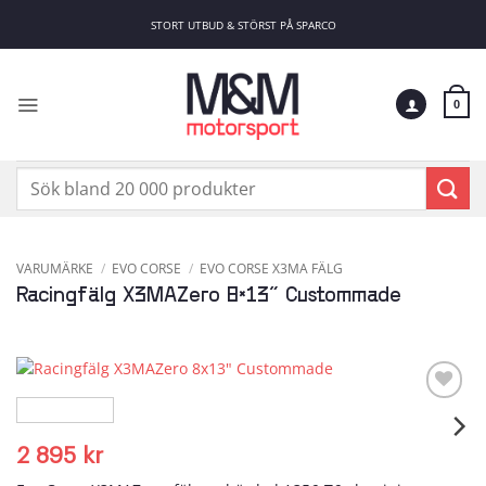
Skip
STORT UTBUD & STÖRST PÅ SPARCO
to
content
0
Sök
efter:
VARUMÄRKE
/
EVO CORSE
/
EVO CORSE X3MA FÄLG
Racingfälg X3MAZero 8×13″ Custommade
Add to
wishlist
2 895
kr