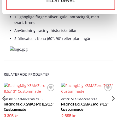
TILLÅT URVAL
Vikt beroende på utförande: 4,7 till 4,9 kg
Standard färg: Vit
Tillgängliga färger: silver, guld, antracitgrå, matt
svart, brons
Användning: racing, historiska bilar
Stålinsatser: Kona (60°, 90°) eller plan ingår
RELATERADE PRODUKTER
Add to
Add to
wishlist
wishlist
Art.nr: SEX3MAZero8,5x13
Art.nr: SEX3MAZero7x13
Racingfälg X3MAZero 8,5×13″
Racingfälg X3MAZero 7×13″
Custommade
Custommade
3 395
kr
2 695
kr