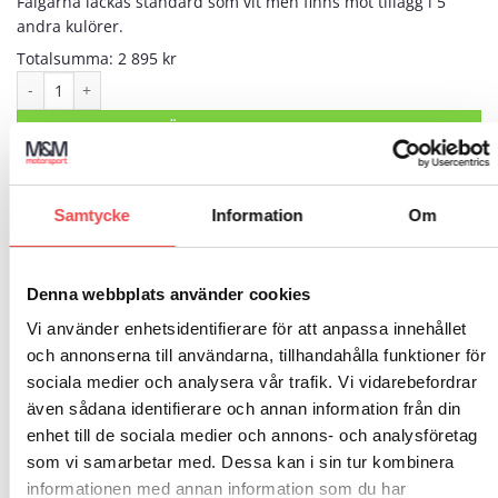
Fälgarna lackas standard som vit men finns mot tillägg i 5
andra kulörer.
Totalsumma:
2 895
kr
Racingfälg X3MAZero 8x13" Custommade mängd
LÄGG TILL I VARUKORG
Artikelnr:
SEX3MAZero8x13
Samtycke
Information
Om
Kategori:
Evo Corse X3MA fälg
Varumärke:
Evocorse
Denna webbplats använder cookies
EVO Corse
Vi använder enhetsidentifierare för att anpassa innehållet
och annonserna till användarna, tillhandahålla funktioner för
sociala medier och analysera vår trafik. Vi vidarebefordrar
även sådana identifierare och annan information från din
enhet till de sociala medier och annons- och analysföretag
BESKRIVNING
som vi samarbetar med. Dessa kan i sin tur kombinera
informationen med annan information som du har