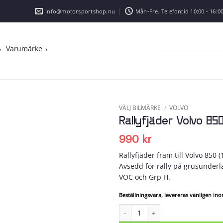
info@motorsportshop.nu
Mån-Fre. Telefontid 10:00 - 16:00
Varumärke
VÄLJ BILMÄRKE
/
VOLVO
Rallyfjäder Volvo 8
Add to
wishlist
990
kr
Rallyfjäder fram till Volvo 850 
Avsedd för rally på grusunder
VOC och Grp H.
Beställningsvara, levereras vanligen in
Rallyfjäder Volvo 850 fram VOC mä