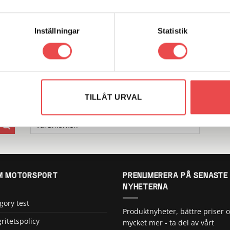
r: 100004-BK
Art.nr: 051STB35
Add to
Add
wishlist
wish
spak Volvo M45-47 böjd
Spacers 5×108 nav 65 bredd 1
Inställningar
Statistik
50
kr
875
kr
G TILL I VARUKORG
LÄGG TILL I VARUKORG
TILLÅT URVAL
VARUMÄRKEN
 MOTORSPORT
PRENUMERERA PÅ SENASTE
NYHETERNA
gory test
Produktnyheter, bättre priser 
gritetspolicy
mycket mer - ta del av vårt