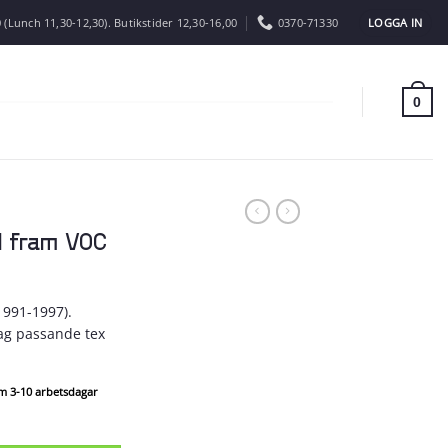
LOGGA IN
 (Lunch 11,30-12,30). Butikstider 12,30-16,00
0370-71330
0
50 fram VOC
(1991-1997).
lag passande tex
om 3-10 arbetsdagar
ngd