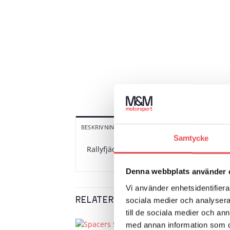
YTTERLIGARE INFORMATION
R
BESKRIVNING
Samtycke
Rallyfjäder fram till Volvo 850 (1991-199
Denna webbplats använder 
Vi använder enhetsidentifierar
sociala medier och analysera 
RELATERADE PRODUKTER
till de sociala medier och a
med annan information som du 