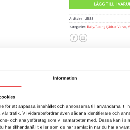
LÄGG TILL I VAR
Artikelnr:
LE838
Kategorier:
Rally/Racing fjädrar Volvo
,
V
ECENSIONER (0)
Information
7). Avsedd för rally på grusunderlag passande tex VOC och Grp H.
cookies
e för att anpassa innehållet och annonserna till användarna, tillh
vår trafik. Vi vidarebefordrar även sådana identifierare och anna
nnons- och analysföretag som vi samarbetar med. Dessa kan i sin
har tillhandahållit eller som de har samlat in när du har använt 