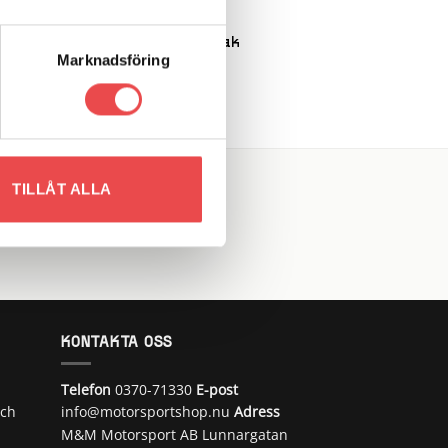
Art.nr: 100004-RK
 to
Add to
list
wishlist
6
Stålspak Volvo M45-47 rak
Marknadsföring
2 750
kr
LÄGG TILL I VARUKORG
TILLÅT ALLA
KONTAKTA OSS
Telefon
0370-71330
E-post
och
info@motorsportshop.nu
Adress
M&M Motorsport AB
Lunnargatan