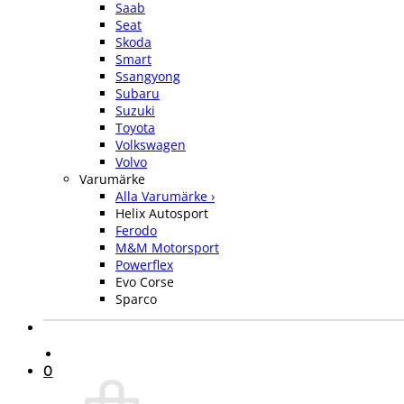
Saab
Seat
Skoda
Smart
Ssangyong
Subaru
Suzuki
Toyota
Volkswagen
Volvo
Varumärke
Alla Varumärke ›
Helix Autosport
Ferodo
M&M Motorsport
Powerflex
Evo Corse
Sparco
0