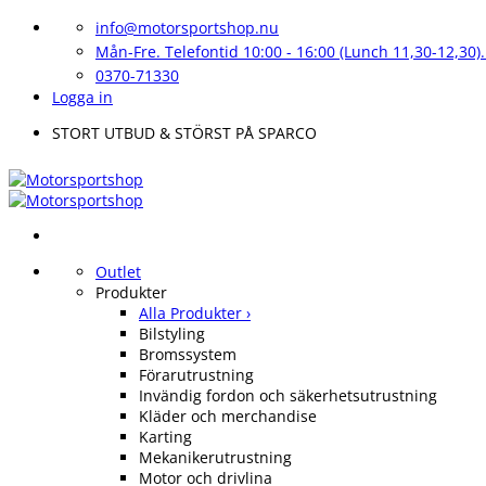
Skip
info@motorsportshop.nu
to
Mån-Fre. Telefontid 10:00 - 16:00 (Lunch 11,30-12,30).
content
0370-71330
Logga in
STORT UTBUD & STÖRST PÅ SPARCO
Outlet
Produkter
Alla Produkter ›
Bilstyling
Bromssystem
Förarutrustning
Invändig fordon och säkerhetsutrustning
Kläder och merchandise
Karting
Mekanikerutrustning
Motor och drivlina