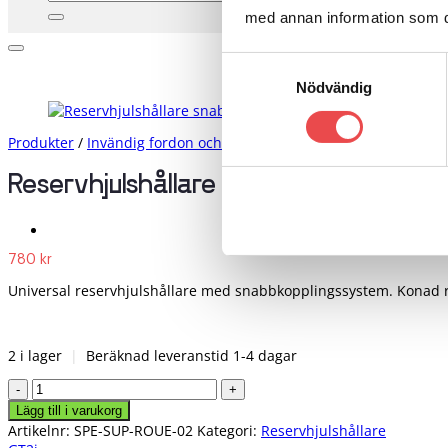
efter:
med annan information som du 
Samtyckesval
Nödvändig
Produkter
/
Invändig fordon och säkerhetsutrustning
/
Reservhjul
Reservhjulshållare snabbkoppling
780
kr
Universal reservhjulshållare med snabbkopplingssystem. Konad 
2 i lager
|
Beräknad leveranstid 1-4 dagar
Reservhjulshållare
snabbkoppling
Lägg till i varukorg
mängd
Artikelnr:
SPE-SUP-ROUE-02
Kategori:
Reservhjulshållare