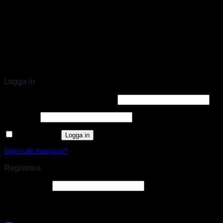
STORT UTBUD & STÖRST PÅ SPARCO
Logga in
Användarnamn eller e-postadress
*
Lösenord
*
Kom ihåg mig
Logga in
Glömt ditt lösenord?
Registrera
E-postadress
*
En länk för att ställa in ett nytt lösenord kommer att skickas till din e-
postadress.