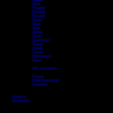
Opel
Peugeot
Porsche
Renault
Rover
Saab
Seat
Skoda
Smart
Ssangyong
Subaru
Suzuki
Toyota
Volkswagen
Volvo
Varumärke
Alla Varumärke ›
Helix Autosport
Ferodo
M&M Motorsport
Powerflex
Evo Corse
Sparco
Logga in
Newsletter
K