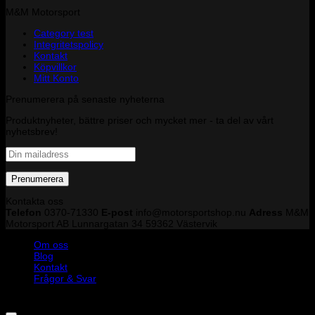
M&M Motorsport
Category test
Integritetspolicy
Kontakt
Köpvillkor
Mitt Konto
Prenumerera på senaste nyheterna
Produktnyheter, bättre priser och mycket mer - ta del av vårt
nyhetsbrev!
Kontakta oss
Telefon
0370-71330
E-post
info@motorsportshop.nu
Adress
M&M
Motorsport AB
Lunnargatan 34 59362 Västervik
Om oss
Blog
Kontakt
Frågor & Svar
Copyright © M&M Motorsport AB 2026