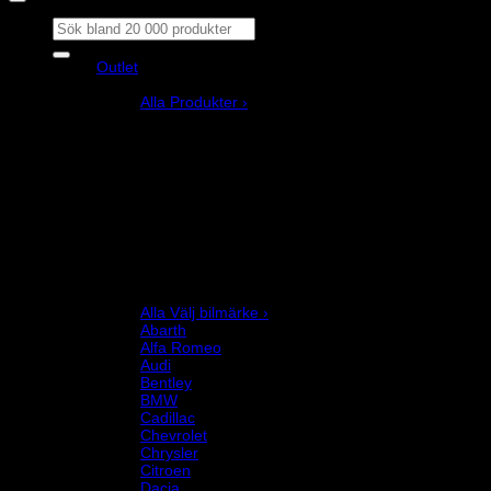
Sök
efter:
Outlet
Produkter
Alla Produkter ›
Bilstyling
Bromssystem
Förarutrustning
Invändig fordon och säkerhetsutrustning
Kläder och merchandise
Karting
Mekanikerutrustning
Motor och drivlina
Racingsimulator
Chassi och fjädring
Välj bilmärke
Alla Välj bilmärke ›
Abarth
Alfa Romeo
Audi
Bentley
BMW
Cadillac
Chevrolet
Chrysler
Citroen
Dacia