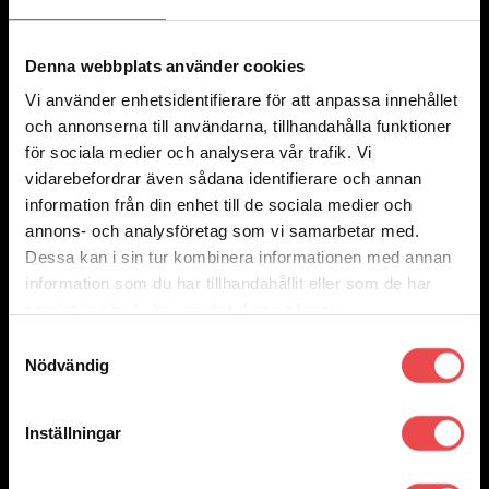
Denna webbplats använder cookies
Add to wishlist
Vi använder enhetsidentifierare för att anpassa innehållet
Art.nr: 8001
och annonserna till användarna, tillhandahålla funktioner
AN-koppling rak hona
för sociala medier och analysera vår trafik. Vi
Det
Det
180
kr
90
kr
vidarebefordrar även sådana identifierare och annan
ursprungliga
nuvarande
Välj alternativ
information från din enhet till de sociala medier och
Den
priset
priset
Rea!
här
var:
är:
annons- och analysföretag som vi samarbetar med.
produkten
180 kr.
90 kr.
Dessa kan i sin tur kombinera informationen med annan
har
flera
information som du har tillhandahållit eller som de har
varianter.
samlat in när du har använt deras tjänster.
De
olika
Samtyckesval
alternativen
Nödvändig
kan
väljas
på
produktsidan
Inställningar