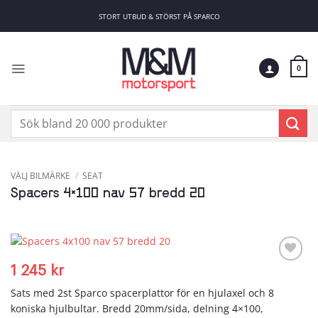
Skip
STORT UTBUD & STÖRST PÅ SPARCO
to
content
0
Sök
efter:
VÄLJ BILMÄRKE
/
SEAT
Spacers 4×100 nav 57 bredd 20
1 245
kr
Add to
wishlist
Sats med 2st Sparco spacerplattor för en hjulaxel och 8
koniska hjulbultar. Bredd 20mm/sida, delning 4×100,