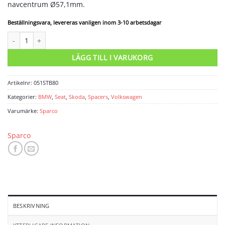
navcentrum Ø57,1mm.
Beställningsvara, levereras vanligen inom 3-10 arbetsdagar
Spacers 4x100 nav 57 bredd 20 mängd
LÄGG TILL I VARUKORG
Artikelnr:
051STB80
Kategorier:
BMW
,
Seat
,
Skoda
,
Spacers
,
Volkswagen
Varumärke:
Sparco
Sparco
BESKRIVNING