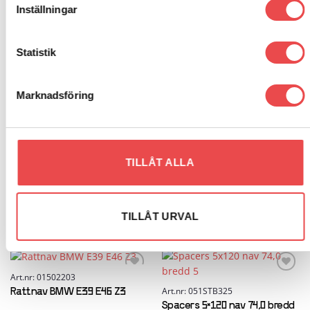
Inställningar
VW Passat B4 (1994-1997)
VW Polo MK3 6N (1995-2002)
Statistik
VW Scirocco II (1981-1992)
Marknadsföring
VW Up (2011-2023)
VW Vento (1992-1998)
TILLÅT ALLA
TILLÅT URVAL
RELATERADE PRODUKTER
Art.nr: 01502203
Add to
Add to
wishlist
wishlist
Art.nr: 051STB325
Rattnav BMW E39 E46 Z3
Spacers 5×120 nav 74,0 bredd