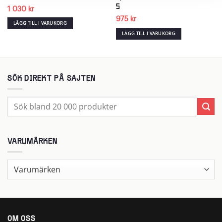
5
1 030
kr
975
kr
LÄGG TILL I VARUKORG
LÄGG TILL I VARUKORG
SÖK DIREKT PÅ SAJTEN
Sök
efter:
VARUMÄRKEN
OM OSS