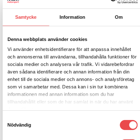
Seat Mii (2012-2020)
Samtycke
Information
Om
Skoda Citigo (2011-2020)
VW Corrado (1989-1995)
Denna webbplats använder cookies
VW Golf MK I (1973-1995)
Vi använder enhetsidentifierare för att anpassa innehållet
och annonserna till användarna, tillhandahålla funktioner för
VW Golf MK II (1985-1992)
sociala medier och analysera vår trafik. Vi vidarebefordrar
även sådana identifierare och annan information från din
VW Golf MK III (1992-1998)
enhet till de sociala medier och annons- och analysföretag
VW Jetta MK I (1979-1984)
som vi samarbetar med. Dessa kan i sin tur kombinera
informationen med annan information som du har
VW Jetta MK II (1984-1992)
tillhandahållit eller som de har samlat in när du har använt
deras tjänster.
VW Lupo (1998-2005)
Samtyckesval
VW Passat B2 (1981-1988)
Nödvändig
VW Passat B3 (1988-1993)