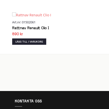
Art.nr: 01502061
 to
Add to
list
wishlist
Rattnav Renault Clio I
890
kr
LÄGG TILL I VARUKORG
KONTAKTA OSS