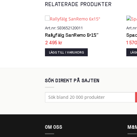
RELATERADE PRODUKTER
1
Art.nr: SE0652120011
Art.n
Add to
Add to
wishlist
wishlist
mo 7×17″
Rallyfälg SanRemo 6×15″
Spac
2 495
kr
1 57
RG
LÄGG TILL I VARUKORG
LÄG
SÖK DIREKT PÅ SAJTEN
Sök
efter:
OM OSS
M&M