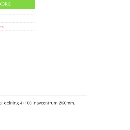
UKORG
ers
ida, delning 4×100, navcentrum Ø60mm.