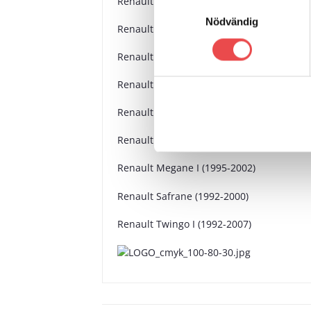
Renault Alpine GTA/A610 (1984-1991)
Samtyckesval
Nödvändig
Renault Clio I INC 16V & Williams (1990-1
Renault Clio II INC 172 &182 (1998-2005)
Renault Espace I (1984-1991)
Renault Kangoo I (1997-2008)
Renault Laguna I (1994-2001)
Renault Megane I (1995-2002)
Renault Safrane (1992-2000)
Renault Twingo I (1992-2007)