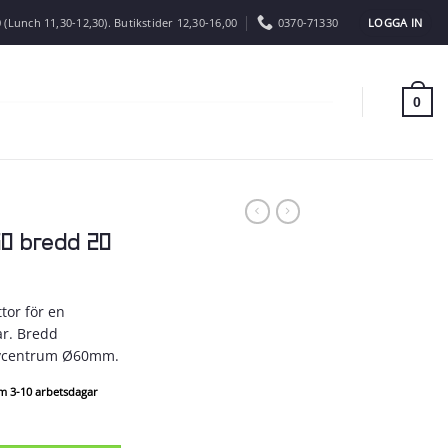
LOGGA IN
 (Lunch 11,30-12,30). Butikstider 12,30-16,00
0370-71330
0
60 bredd 20
tor för en
ar. Bredd
avcentrum Ø60mm.
om 3-10 arbetsdagar
ngd