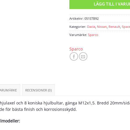
LÄGG TILL I VAR
Artikelnr:
051STB92
Kategorier:
Dacia
,
Nissan
,
Renault
,
Spac
Varumärke:
Sparco
Sparco
ARUMÄRKE
RECENSIONER (0)
n hjulaxel och 8 koniska hjulbultar, gänga M12x1,5. Bredd 20mm/s
e för bästa finish och korrosionsskydd.
ilmodeller: