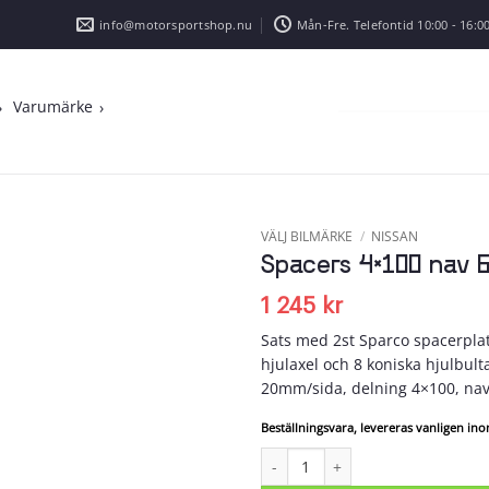
info@motorsportshop.nu
Mån-Fre. Telefontid 10:00 - 16:00
Varumärke
VÄLJ BILMÄRKE
/
NISSAN
Spacers 4×100 nav 
Add to
wishlist
1 245
kr
Sats med 2st Sparco spacerplat
hjulaxel och 8 koniska hjulbult
20mm/sida, delning 4×100, n
Beställningsvara, levereras vanligen in
Spacers 4x100 nav 60 bredd 20 mä