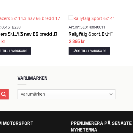
r: 051STB238
Art.nr: SE0140040011
Add to
Add
wishlist
wish
ers 5×114,3 nav 66 bredd 17
Rallyfälg Sport 6×14″
0
kr
2 395
kr
G TILL I VARUKORG
LÄGG TILL I VARUKORG
VARUMÄRKEN
 MOTORSPORT
PRENUMERERA PÅ SENASTE
NYHETERNA