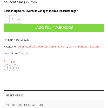
navcentrum Ø58mm.
Beställningsvara, levereras vanligen inom 3-10 arbetsdagar
Spacers 4x98 nav 58 bredd 16 mängd
LÄGG TILL I VARUKORG
Artikelnr:
051STB280
Kategorier:
Abarth
,
Alfa Romeo
,
Citroen
,
Fiat
,
Ford
,
Lancia
,
Peugeot
,
Spacers
Varumärke:
Sparco
Sparco
BESKRIVNING
YTTERLIGARE INFORMATION