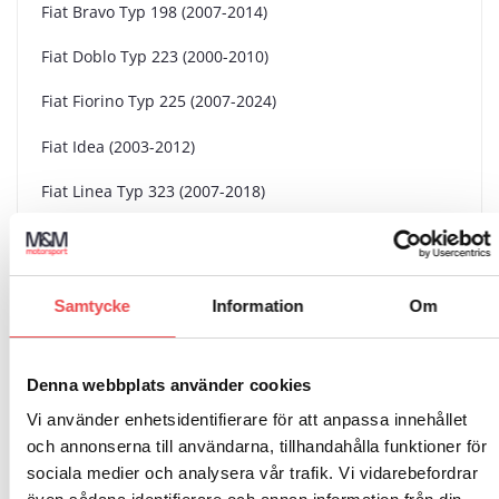
Fiat Bravo Typ 198 (2007-2014)
Fiat Doblo Typ 223 (2000-2010)
Fiat Fiorino Typ 225 (2007-2024)
Fiat Idea (2003-2012)
Fiat Linea Typ 323 (2007-2018)
Fiat Multipla (1998-2010)
Fiat Panda Typ 169 (2003-2012)
Samtycke
Information
Om
Fiat Panda Typ 319 (2012-)
Fiat Punto Typ 188 (1999-2010)
Denna webbplats använder cookies
Fiat Stilo (2001-2006)
Vi använder enhetsidentifierare för att anpassa innehållet
och annonserna till användarna, tillhandahålla funktioner för
Ford Ka (2008-2014)
sociala medier och analysera vår trafik. Vi vidarebefordrar