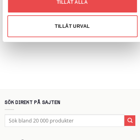
TILLÅT ALLA
Spacers 4×98 nav 58 bredd 5
3 495
kr
1 230
kr
LÄGG TILL I VARUKORG
TILLÅT URVAL
LÄGG TILL I VARUKORG
SÖK DIREKT PÅ SAJTEN
Sök
efter: