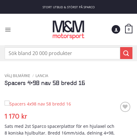
Skip
STORT UTBUD & STÖRST PÅ SPARCO
to
content
0
Sök
efter:
VÄLJ BILMÄRKE
/
LANCIA
Spacers 4×98 nav 58 bredd 16
1 170
kr
Add to
wishlist
Sats med 2st Sparco spacerplattor för en hjulaxel och
8 koniska hjulbultar. Bredd 16mm/sida, delning 4×98,