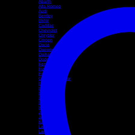
Abarth
Alfa Romeo
Audi
Bentley
BMW
Cadillac
Chevrolet
Chrysler
Citroen
Dacia
Daewoo
Daihatsu
Dodge
Ferrari
Fiat
Ford
Great Wall Motor
Holden
Honda
Hyundai
Infinity
Isuzu
Iveco
Jaguar
Jeep
Kia
Lada
Lamborghini