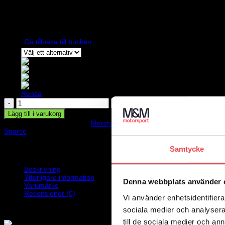
170
kr
Inga produkter i varukorgen.
Sparco nyckelring tillverkad av samma läder som i stolarna på superbi
Gå tillbaka till butiken
Blå
Gul
Färg
Röd
Svart
Rensa
Sparco
nyckelring
Lägg till i varukorg
mängd
Artikelnr:
099070
Kategori:
Merchandise
Varumärke:
Sparco
Sparco
Samtycke
Beskrivning
Ytterligare information
Denna webbplats använder 
Varumärke
Recensioner (0)
Vi använder enhetsidentifierar
Sparco nyckelring, tillverkad av samma läder som i stolarna på superb
sociala medier och analysera 
till de sociala medier och a