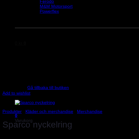
Ferodo
M&M Motorsport
Powerflex
Evo Corse
Sparco
0
kr
0
Inga produkter i varukorgen.
Gå tillbaka till butiken
Add to wishlist
Produkter
/
Kläder och merchandise
/
Merchandise
0
Varukorg
Sparco nyckelring