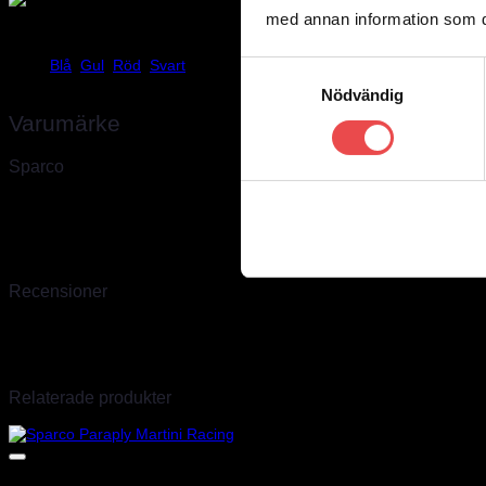
med annan information som du 
Vikt
0,5 kg
Blå
,
Gul
,
Röd
,
Svart
Färg
Samtyckesval
Nödvändig
Varumärke
Sparco
Sparco, världsledande inom säkerhet för bilsport
Sparco skapades
tragisk utgång. Sedan dess har Sparco i över 40 år varit ett världsleda
produktionsenhet för specialsydda overaller. Vi är officiella Sparco i
produkter som inte finns hemma går oftast att ordna inom några daga
Recensioner
Det finns inga recensioner än.
Endast inloggade kunder som har köpt denna produkt får lämna en r
Relaterade produkter