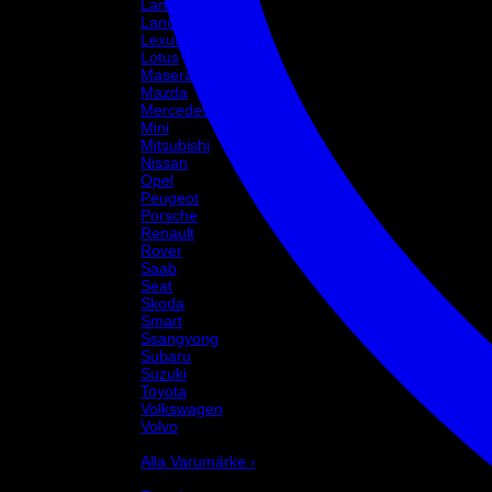
Lancia
Land Rover
Lexus
Lotus
Maserati
Mazda
Mercedes
Mini
Mitsubishi
Nissan
Opel
Peugeot
Porsche
Renault
Rover
Saab
Seat
Skoda
Smart
Ssangyong
Subaru
Suzuki
Toyota
Volkswagen
Volvo
Varumärke
Alla Varumärke ›
Helix Autosport