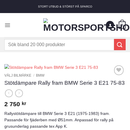
Skip
STORT UTBUD & STÖRST PÅ SPARCO
to
content
0
Sök
efter:
VÄLJ BILMÄRKE
/
BMW
Add to
Stötdämpare Rally fram BMW Serie 3 E21 75-83
wishlist
2 750
kr
Rallystötdämpare till BMW Serie 3 E21 (1975-1983) fram.
Passande för fjäderben med Ø51mm. Anpassad för rally på
grusunderlag passande tex App K.