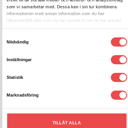
som vi samarbetar med. Dessa kan i sin tur kombinera
informationen med annan information som du har
tillhandahållit eller som de har samlat in när du har använt
Art.nr: 051STB237
deras tjänster.
Spacers 5×120 nav 72,5 bredd 13
1 415
kr
Samtyckesval
Nödvändig
LÄGG TILL I VARUKORG
Inställningar
SÖK DIREKT PÅ SAJTEN
Statistik
Sök
efter:
Marknadsföring
VARUMÄRKEN
TILLÅT ALLA