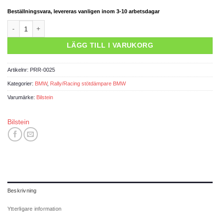
Beställningsvara, levereras vanligen inom 3-10 arbetsdagar
Stötdämpare Rally fram BMW Serie 3 E21 75-83 mängd
LÄGG TILL I VARUKORG
Artikelnr:
PRR-0025
Kategorier:
BMW
,
Rally/Racing stötdämpare BMW
Varumärke:
Bilstein
Bilstein
Beskrivning
Ytterligare information