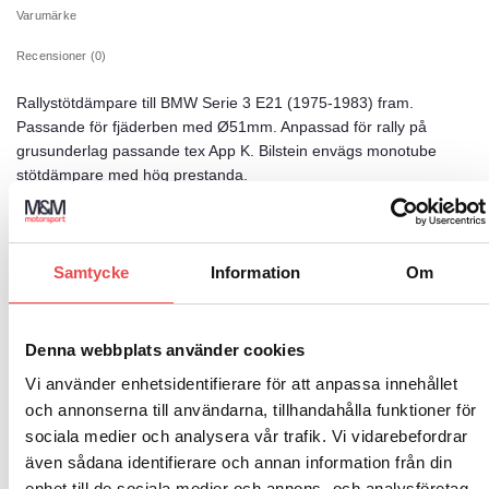
Varumärke
Recensioner (0)
Rallystötdämpare till BMW Serie 3 E21 (1975-1983) fram.
Passande för fjäderben med Ø51mm. Anpassad för rally på
grusunderlag passande tex App K. Bilstein envägs monotube
stötdämpare med hög prestanda.
Samtycke
Information
Om
RELATERADE PRODUKTER
Denna webbplats använder cookies
Vi använder enhetsidentifierare för att anpassa innehållet
Add to
Add to
wishlist
wishlist
och annonserna till användarna, tillhandahålla funktioner för
Art.nr: 051STB175
Spacers 4×100 nav 57 bredd 5
sociala medier och analysera vår trafik. Vi vidarebefordrar
1 145
kr
även sådana identifierare och annan information från din
LÄGG TILL I VARUKORG
enhet till de sociala medier och annons- och analysföretag