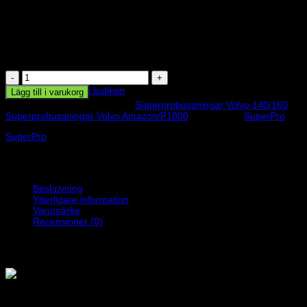
1 195
kr
Superpro polyuretanbussningar, nedre länkarmsbussning. Åtgång
1 kit/bil.
Beställningsvara, levereras vanligen inom 3-10 arbetsdagar
Inga produkter i varukorgen.
Superprobussning
mängd
Gå tillbaka till butiken
Lägg till i varukorg
Artikelnr:
SF675K
Kategorier:
Superprobussningar Volvo 140/160
,
Superprobussningar Volvo Amazon/P1800
Varumärke:
SuperPro
SuperPro
Beskrivning
Ytterligare information
Varumärke
Recensioner (0)
Superpro polyuretanbussningar
, nedre länkarmsbussning.
Åtgång
1 kit/bil.
Vikt
0,3 kg