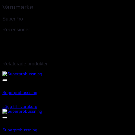
Varumärke
SuperPro
Recensioner
Det finns inga recensioner än.
Endast inloggade kunder som har köpt denna produkt får lämna en
recension.
Relaterade produkter
Add to wishlist
Art.nr: EB6416
Superprobussning
225
kr
Lägg till i varukorg
Add to wishlist
Art.nr: SF033-2K
Superprobussning