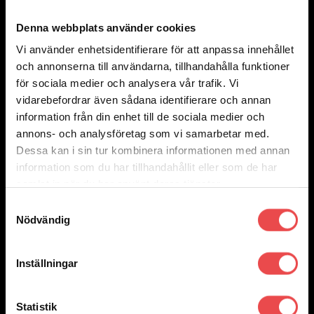
Art.nr: SF778K
Superprobussning
Denna webbplats använder cookies
625
kr
Vi använder enhetsidentifierare för att anpassa innehållet
Lägg till i varukorg
och annonserna till användarna, tillhandahålla funktioner
för sociala medier och analysera vår trafik. Vi
Add to wishlist
Art.nr: SF521-16K
vidarebefordrar även sådana identifierare och annan
Superprobussning
information från din enhet till de sociala medier och
295
kr
annons- och analysföretag som vi samarbetar med.
Lägg till i varukorg
Dessa kan i sin tur kombinera informationen med annan
information som du har tillhandahållit eller som de har
Add to wishlist
Art.nr: SF226-4K
samlat in när du har använt deras tjänster.
Superprobussning
Samtyckesval
1 295
kr
Nödvändig
Lägg till i varukorg
Sök direkt på sajten
Sök
efter:
Inställningar
Varumärken
Om oss
Statistik