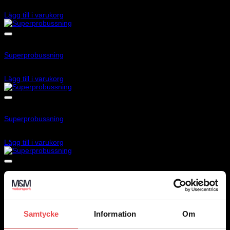
235
kr
Lägg till i varukorg
Add to wishlist
Art.nr: SF033-4K
Superprobussning
450
kr
Lägg till i varukorg
Add to wishlist
Art.nr: SF1450-22K
Superprobussning
325
kr
Lägg till i varukorg
Add to wishlist
Art.nr: SF444K
Superprobussning
750
kr
Lägg till i varukorg
Samtycke
Information
Om
Add to wishlist