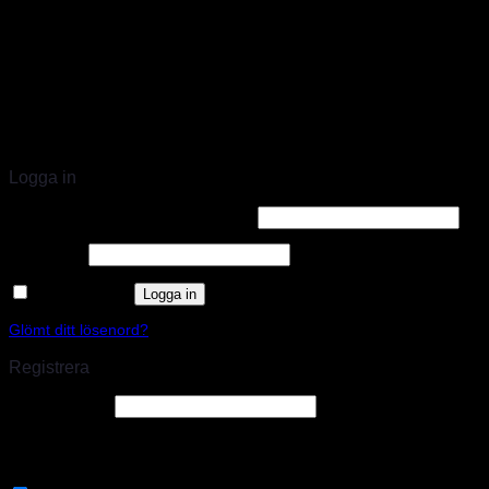
STORT UTBUD & STÖRST PÅ SPARCO
Logga in
Användarnamn eller e-postadress
*
Lösenord
*
Kom ihåg mig
Logga in
Glömt ditt lösenord?
Registrera
E-postadress
*
En länk för att ställa in ett nytt lösenord kommer att skickas till din e-
postadress.