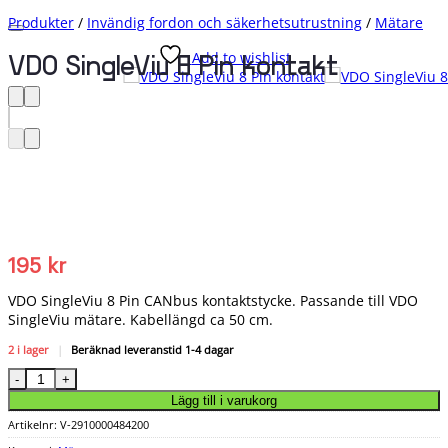
Produkter
/
Invändig fordon och säkerhetsutrustning
/
Mätare
Add to wishlist
VDO SingleViu 8 Pin kontakt
195
kr
VDO SingleViu 8 Pin CANbus kontaktstycke. Passande till VDO
SingleViu mätare. Kabellängd ca 50 cm.
2 i lager
|
Beräknad leveranstid 1-4 dagar
VDO SingleViu 8 Pin kontakt mängd
Lägg till i varukorg
Artikelnr:
V-2910000484200