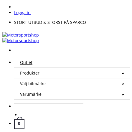
Skip
to
Logga in
content
STORT UTBUD & STÖRST PÅ SPARCO
Outlet
Produkter
Välj bilmärke
Varumärke
0