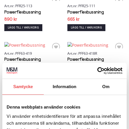
Art.nr: PFR25-113
Art.nr: PFR25-111
Add to
Add to
wishlist
wishlist
Powerflexbussning
Powerflexbussning
890
kr
665
kr
LÄGG TILL I VARUKORG
LÄGG TILL I VARUKORG
Art.nr: PFF63-419
Art.nr: PFF63-418R
Add to
Add to
wishlist
wishlist
Powerflexbussning
Powerflexbussning
740
kr
950
kr
LÄGG TILL I VARUKORG
LÄGG TILL I VARUKORG
Samtycke
Information
Om
Art.nr: PFF63-418
Art.nr: PFF63-416
Add to
Add to
wishlist
wishlist
Denna webbplats använder cookies
Powerflexbussning
Powerflexbussning
950
kr
225
kr
Vi använder enhetsidentifierare för att anpassa innehållet
och annonserna till användarna, tillhandahålla funktioner
LÄGG TILL I VARUKORG
LÄGG TILL I VARUKORG