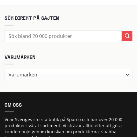
SÖK DIREKT PÅ SAJTEN
Sök
efter:
VARUMÄRKEN
OM OSS
Vi är Sveriges största butik på Sparco och har över 20 000
produkter i vårat sortiment. Vi strävar alltid efter att göra
kunden nöjd genom kunskap om produkterna, snabba