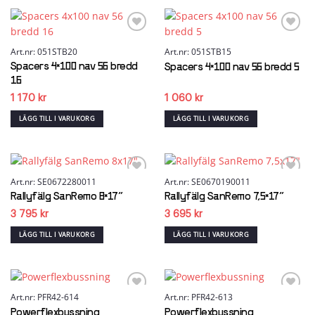
Add to
Add to
wishlist
wishlist
Art.nr: 051STB20
Art.nr: 051STB15
Spacers 4×100 nav 56 bredd
Spacers 4×100 nav 56 bredd 5
16
1 170
kr
1 060
kr
LÄGG TILL I VARUKORG
LÄGG TILL I VARUKORG
Art.nr: SE0672280011
Art.nr: SE0670190011
Add to
Add to
wishlist
wishlist
Rallyfälg SanRemo 8×17″
Rallyfälg SanRemo 7,5×17″
3 795
kr
3 695
kr
LÄGG TILL I VARUKORG
LÄGG TILL I VARUKORG
Art.nr: PFR42-614
Art.nr: PFR42-613
Add to
Add to
wishlist
wishlist
Powerflexbussning
Powerflexbussning