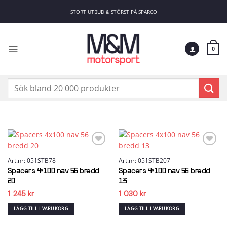
Skip
STORT UTBUD & STÖRST PÅ SPARCO
to
content
0
Sök
efter:
Add to
Add to
wishlist
wishlist
Art.nr: 051STB78
Art.nr: 051STB207
Spacers 4×100 nav 56 bredd
Spacers 4×100 nav 56 bredd
20
13
1 245
kr
1 030
kr
LÄGG TILL I VARUKORG
LÄGG TILL I VARUKORG