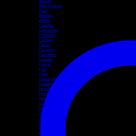
Abarth
Alfa Romeo
Audi
Bentley
BMW
Cadillac
Chevrolet
Chrysler
Citroen
Dacia
Daewoo
Daihatsu
Dodge
Ferrari
Fiat
Ford
Great Wall Motor
Holden
Honda
Hyundai
Infinity
Isuzu
Iveco
Jaguar
Jeep
Kia
Lada
Lamborghini