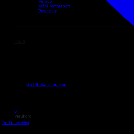
Ferodo
M&M Motorsport
Powerflex
Evo Corse
Sparco
0
kr
0
Inga produkter i varukorgen.
Gå tillbaka till butiken
0
Varukorg
Add to wishlist
Art.nr: PFF85-501