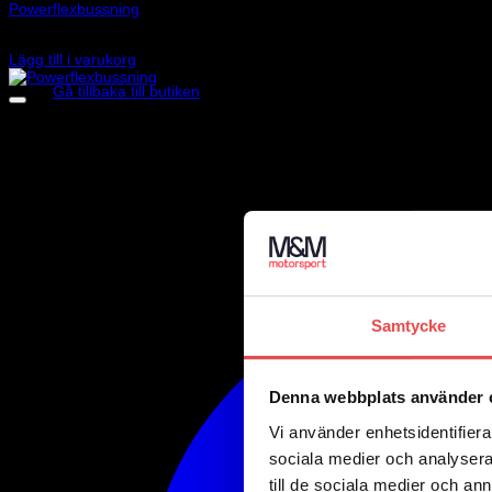
Powerflexbussning
875
kr
Inga produkter i varukorgen.
Lägg till i varukorg
Gå tillbaka till butiken
Samtycke
Denna webbplats använder 
Vi använder enhetsidentifierar
sociala medier och analysera 
till de sociala medier och a