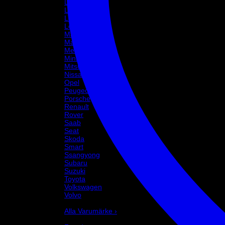
Lancia
Land Rover
Lexus
Lotus
Maserati
Mazda
Mercedes
Mini
Mitsubishi
Nissan
Opel
Peugeot
Porsche
Renault
Rover
Saab
Seat
Skoda
Smart
Ssangyong
Subaru
Suzuki
Toyota
Volkswagen
Volvo
Varumärke
Alla Varumärke ›
Helix Autosport