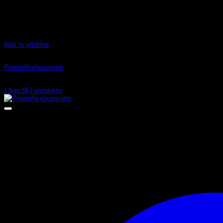
Add to wishlist
Art.nr: PFF85-704
Powerflexbussning
415
kr
Lägg till i varukorg