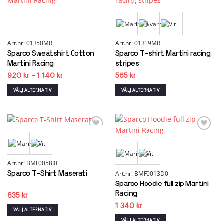
varianter.
flera
Add to
Add to
wishlist
wishlist
De
varianter.
olika
De
alternativen
olika
kan
alternativen
Art.nr: 01350MR
Art.nr: 01339MR
väljas
kan
Sparco Sweatshirt Cotton
Sparco T-shirt Martini racing
på
väljas
Martini Racing
stripes
produktsidan
på
Prisintervall:
920
kr
–
1 140
kr
565
kr
produktsidan
920 kr
till
VÄLJ ALTERNATIV
VÄLJ ALTERNATIV
1
Den
Den
140 kr
här
här
produkten
produkten
har
har
flera
flera
Add to
Add to
wishlist
wishlist
varianter.
varianter.
De
De
olika
olika
Art.nr: BML0058J0
alternativen
alternativen
Art.nr: BMF0013D0
Sparco T-Shirt Maserati
kan
kan
Sparco Hoodie full zip Martini
väljas
väljas
Racing
635
kr
på
på
1 340
kr
produktsidan
produktsidan
VÄLJ ALTERNATIV
Den
VÄLJ ALTERNATIV