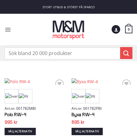
Skip
STORT UTBUD & STÖRST PÅ SPARCO
to
content
0
Sök
efter:
Add to
Add to
wishlist
wishlist
Art.nr: 001782MBI
Art.nr: 001782PBI
Polo RW-4
Byxa RW-4
995
kr
895
kr
VÄLJ ALTERNATIV
VÄLJ ALTERNATIV