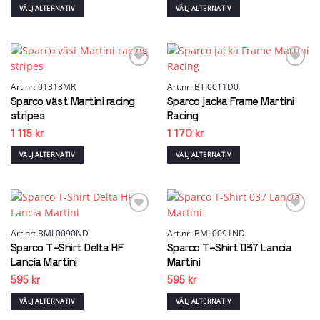
produktsidan
VÄLJ ALTERNATIV
VÄLJ ALTERNATIV
Den
Den
här
här
produkten
produkten
har
har
flera
flera
Add to
Add to
wishlist
wishlist
Art.nr: 01313MR
Art.nr: BTJ0011D0
varianter.
varianter.
De
De
Sparco väst Martini racing
Sparco jacka Frame Martini
olika
olika
stripes
Racing
alternativen
alternativen
1 115
kr
1 170
kr
kan
kan
väljas
väljas
VÄLJ ALTERNATIV
VÄLJ ALTERNATIV
på
på
Den
Den
produktsidan
produktsidan
här
här
produkten
produkten
har
har
flera
flera
Add to
Add to
wishlist
wishlist
Art.nr: BML0090ND
Art.nr: BML0091ND
varianter.
varianter.
De
De
Sparco T-Shirt Delta HF
Sparco T-Shirt 037 Lancia
olika
olika
Lancia Martini
Martini
alternativen
alternativen
595
kr
595
kr
kan
kan
väljas
väljas
VÄLJ ALTERNATIV
VÄLJ ALTERNATIV
på
på
Den
Den