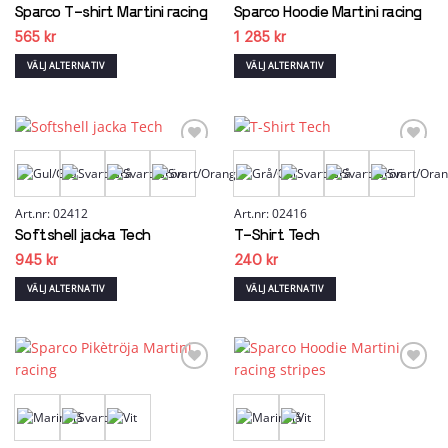
Sparco T-shirt Martini racing
Sparco Hoodie Martini racing
produktsidan
565
kr
1 285
kr
VÄLJ ALTERNATIV
VÄLJ ALTERNATIV
Den
Den
här
här
produkten
produkten
har
har
flera
flera
Add to
Add to
wishlist
wishlist
varianter.
varianter.
De
De
olika
olika
Art.nr: 02412
Art.nr: 02416
alternativen
alternativen
Softshell jacka Tech
T-Shirt Tech
kan
kan
945
kr
240
kr
väljas
väljas
på
på
VÄLJ ALTERNATIV
VÄLJ ALTERNATIV
produktsidan
produktsidan
Den
Den
här
här
produkten
produkten
har
har
flera
flera
Add to
Add to
wishlist
wishlist
varianter.
varianter.
De
De
olika
olika