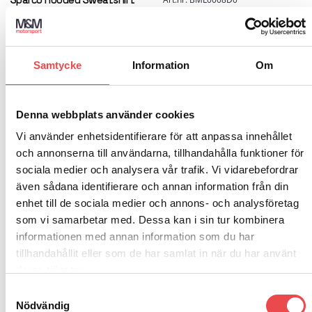
Sparco Hooded Sweatshirt
väljas
kan
Sparco T-shirt Martini racing
på
väljas
Big Logo
835
kr
produktsidan
på
565
kr
produktsidan
VÄLJ ALTERNATIV
Samtycke
Information
Om
Den
VÄLJ ALTERNATIV
här
Den
produkten
här
har
produkten
Denna webbplats använder cookies
flera
har
varianter.
flera
Add to
Add to
Vi använder enhetsidentifierare för att anpassa innehållet
wishlist
wishlist
De
varianter.
och annonserna till användarna, tillhandahålla funktioner för
olika
De
alternativen
olika
Art.nr: BMF0012S0
Art.nr: BMJ0008S0
sociala medier och analysera vår trafik. Vi vidarebefordrar
kan
alternativen
Sparco Hoodie Gulf
Sparco SL Vindjacka Gulf
även sådana identifierare och annan information från din
väljas
kan
1 285
kr
2 755
kr
enhet till de sociala medier och annons- och analysföretag
på
väljas
produktsidan
på
som vi samarbetar med. Dessa kan i sin tur kombinera
VÄLJ ALTERNATIV
VÄLJ ALTERNATIV
produktsidan
Den
Den
informationen med annan information som du har
här
här
tillhandahållit eller som de har samlat in när du har använt
produkten
produkten
deras tjänster.
har
har
flera
flera
Add to
Add to
Samtyckesval
wishlist
wishlist
varianter.
varianter.
Nödvändig
De
De