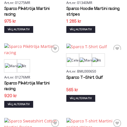
alternativen
alternativen
Art.nr: 01275MR
Art.nr: 01340MR
kan
kan
Sparco Pikètröja Martini
Sparco Hoodie Martini racing
väljas
väljas
racing
stripes
på
på
975
kr
1 285
kr
produktsidan
produktsidan
VÄLJ ALTERNATIV
VÄLJ ALTERNATIV
Den
Den
här
här
produkten
produkten
har
har
flera
flera
Add to
Add to
wishlist
wishlist
varianter.
varianter.
De
De
olika
olika
Art.nr: BML0006S0
alternativen
alternativen
Art.nr: 01276MR
Sparco T-Shirt Gulf
kan
kan
Sparco Pikètröja Martini
väljas
väljas
racing
565
kr
på
på
920
kr
produktsidan
produktsidan
VÄLJ ALTERNATIV
Den
VÄLJ ALTERNATIV
här
Den
produkten
här
har
produkten
flera
har