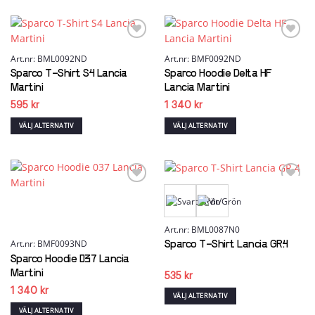
produktsidan
produktsidan
här
här
produkten
produkten
har
har
flera
flera
Add to
Add to
wishlist
wishlist
Art.nr: BML0092ND
Art.nr: BMF0092ND
varianter.
varianter.
De
De
Sparco T-Shirt S4 Lancia
Sparco Hoodie Delta HF
olika
olika
Martini
Lancia Martini
alternativen
alternativen
595
kr
1 340
kr
kan
kan
väljas
väljas
VÄLJ ALTERNATIV
VÄLJ ALTERNATIV
på
på
Den
Den
produktsidan
produktsidan
här
här
produkten
produkten
har
har
flera
flera
Add to
Add to
wishlist
wishlist
varianter.
varianter.
De
De
olika
olika
Art.nr: BML0087N0
alternativen
alternativen
Art.nr: BMF0093ND
Sparco T-Shirt Lancia GR.4
kan
kan
Sparco Hoodie 037 Lancia
väljas
väljas
Martini
535
kr
på
på
1 340
kr
produktsidan
produktsidan
VÄLJ ALTERNATIV
Den
VÄLJ ALTERNATIV