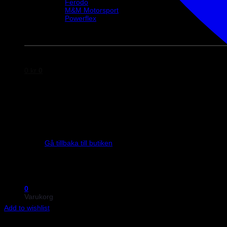
Ferodo
M&M Motorsport
Powerflex
Evo Corse
Sparco
0
kr
0
Inga produkter i varukorgen.
Gå tillbaka till butiken
0
Varukorg
Add to wishlist
Art.nr: 051STB154