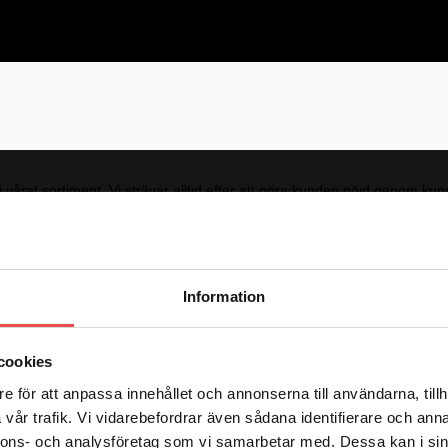
i vårat sortiment. Vi strävar alltid efter att göra kunden nöjd genom 
Information
cookies
e för att anpassa innehållet och annonserna till användarna, tillh
vår trafik. Vi vidarebefordrar även sådana identifierare och anna
rev!
nnons- och analysföretag som vi samarbetar med. Dessa kan i sin