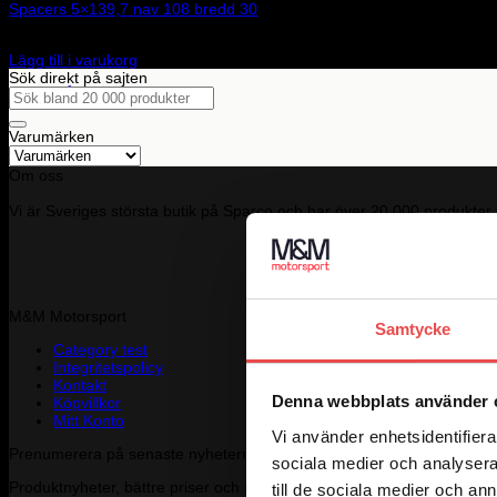
Spacers 5×139,7 nav 108 bredd 30
3 110
kr
Inga produkter i varukorgen.
Lägg till i varukorg
Sök direkt på sajten
Gå tillbaka till butiken
Sök
efter:
Varumärken
Om oss
Vi är Sveriges största butik på Sparco och har över 20 000 produkter 
M&M Motorsport
Samtycke
Category test
Integritetspolicy
Kontakt
Denna webbplats använder 
Köpvillkor
Mitt Konto
Vi använder enhetsidentifierar
Prenumerera på senaste nyheterna
sociala medier och analysera 
Produktnyheter, bättre priser och mycket mer - ta del av vårt nyhetsb
till de sociala medier och a