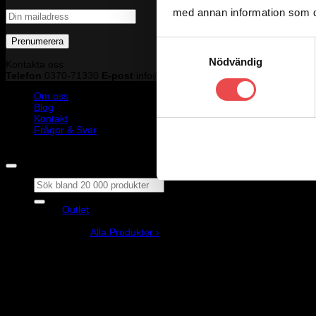
med annan information som du 
Samtyckesval
Nödvändig
Kontakta oss
Telefon
0370-71330
E-post
info@motorsportshop.nu
Adress
M&M M
Om oss
Blog
Kontakt
Frågor & Svar
Copyright © M&M Motorsport AB 2026
Sök
efter:
Outlet
Produkter
Alla Produkter ›
Bilstyling
Bromssystem
Förarutrustning
Invändig fordon och säkerhetsutrustning
Kläder och merchandise
Karting
Mekanikerutrustning