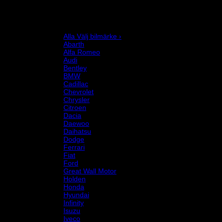
Motor och drivlina
Racingsimulator
Chassi och fjädring
Välj bilmärke
Alla Välj bilmärke ›
Abarth
Alfa Romeo
Audi
Bentley
BMW
Cadillac
Chevrolet
Chrysler
Citroen
Dacia
Daewoo
Daihatsu
Dodge
Ferrari
Fiat
Ford
Great Wall Motor
Holden
Honda
Hyundai
Infinity
Isuzu
Iveco