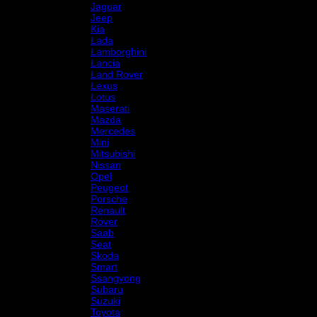
Jaguar
Jeep
Kia
Lada
Lamborghini
Lancia
Land Rover
Lexus
Lotus
Maserati
Mazda
Mercedes
Mini
Mitsubishi
Nissan
Opel
Peugeot
Porsche
Renault
Rover
Saab
Seat
Skoda
Smart
Ssangyong
Subaru
Suzuki
Toyota