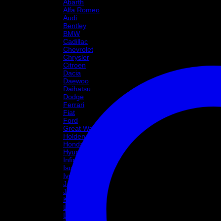
Abarth
Alfa Romeo
Audi
Bentley
BMW
Cadillac
Chevrolet
Chrysler
Citroen
Dacia
Daewoo
Daihatsu
Dodge
Ferrari
Fiat
Ford
Great Wall Motor
Holden
Honda
Hyundai
Infinity
Isuzu
Iveco
Jaguar
Jeep
Kia
Lada
Lamborghini