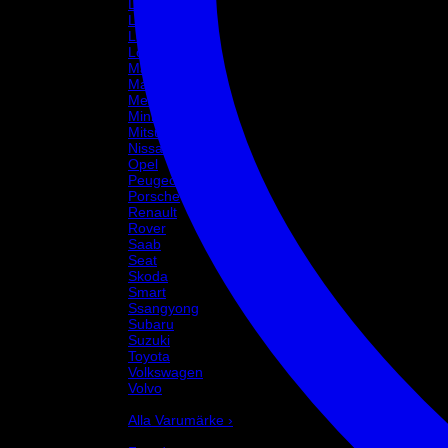
Lancia
Land Rover
Lexus
Lotus
Maserati
Mazda
Mercedes
Mini
Mitsubishi
Nissan
Opel
Peugeot
Porsche
Renault
Rover
Saab
Seat
Skoda
Smart
Ssangyong
Subaru
Suzuki
Toyota
Volkswagen
Volvo
Varumärke
Alla Varumärke ›
Helix Autosport