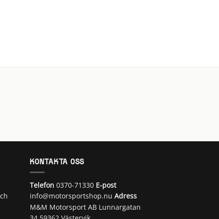
KONTAKTA OSS
Telefon
0370-71330
E-post
och
info@motorsportshop.nu
Adress
M&M Motorsport AB
Lunnargatan
34 59362 Västervik