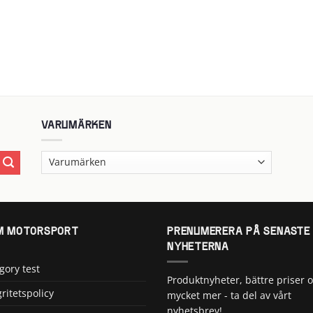
VARUMÄRKEN
 MOTORSPORT
PRENUMERERA PÅ SENASTE
NYHETERNA
gory test
Produktnyheter, bättre priser 
gritetspolicy
mycket mer - ta del av vårt
nyhetsbrev!