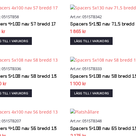
r: 051STB58
Art.nr: 051STB342
Add to
Add
wishlist
wish
ers 4×100 nav 57 bredd 17
Spacers 5×130 nav 71,5 bredd
5
kr
1 865
kr
G TILL I VARUKORG
LÄGG TILL I VARUKORG
r: 051STB336
Art.nr: 051STB333
Add to
Add
wishlist
wish
ers 5×108 nav 58 bredd 13
Spacers 5×108 nav 58 bredd 1
40
kr
1 100
kr
G TILL I VARUKORG
LÄGG TILL I VARUKORG
r: 051STB207
Art.nr: 051STB348
Add to
Add
wishlist
wish
ers 4×100 nav 56 bredd 13
Spacers 5×108 nav 65 bredd 1