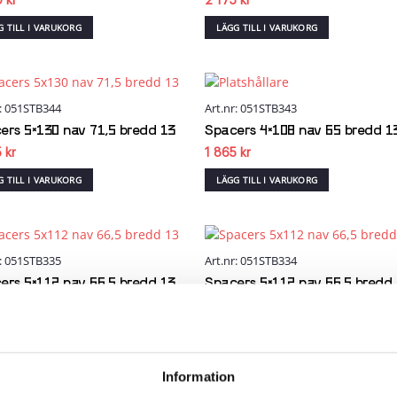
0
kr
2 175
kr
G TILL I VARUKORG
LÄGG TILL I VARUKORG
r: 051STB344
Art.nr: 051STB343
Add to
Add
wishlist
wish
ers 5×130 nav 71,5 bredd 13
Spacers 4×108 nav 65 bredd 1
5
kr
1 865
kr
G TILL I VARUKORG
LÄGG TILL I VARUKORG
r: 051STB335
Art.nr: 051STB334
Add to
Add
wishlist
wish
ers 5×112 nav 66,5 bredd 13
Spacers 5×112 nav 66,5 bredd
0
kr
1 485
kr
G TILL I VARUKORG
LÄGG TILL I VARUKORG
Information