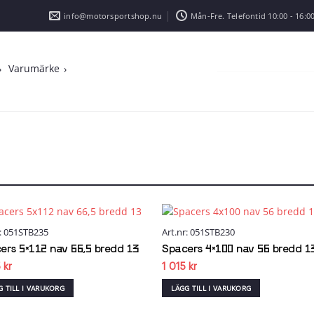
info@motorsportshop.nu
Mån-Fre. Telefontid 10:00 - 16:00
Varumärke
r: 051STB235
Art.nr: 051STB230
Add to
Add
wishlist
wish
ers 5×112 nav 66,5 bredd 13
Spacers 4×100 nav 56 bredd 1
5
kr
1 015
kr
G TILL I VARUKORG
LÄGG TILL I VARUKORG