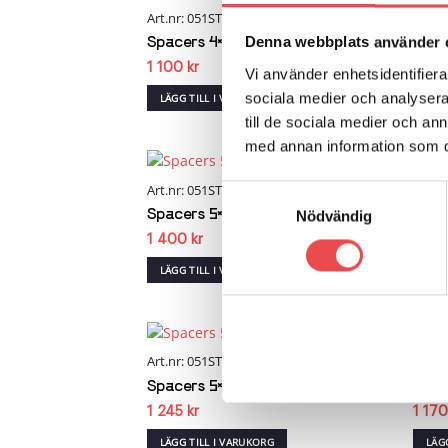
Art.nr: 051STB273
Art.n
Add to
wishlist
Denna webbplats använder 
Spacers 4×98 nav 58 bredd 13
Spac
1 100
kr
1 41
Vi använder enhetsidentifierar
sociala medier och analysera 
LÄGG TILL I VARUKORG
LÄG
till de sociala medier och a
med annan information som du 
Art.nr: 051STB227
Art.n
Samtyckesval
Add to
wishlist
Spacers 5×120 nav 74,0 bredd 13
Spac
Nödvändig
1 400
kr
1 24
LÄGG TILL I VARUKORG
LÄG
Art.nr: 051STB222
Art.n
Add to
wishlist
Spacers 5×112 nav 66,5 bredd 13
Spac
1 245
kr
1 17
LÄGG TILL I VARUKORG
LÄG