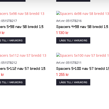
r: 051STB217
Art.nr: 051STB216
Add to
Add
wishlist
wish
ers 5×98 nav 58 bredd 13
Spacers 4×98 nav 58 bredd 13
0
kr
1 130
kr
G TILL I VARUKORG
LÄGG TILL I VARUKORG
r: 051STB212
Art.nr: 051STB211
Add to
Add
wishlist
wish
ers 5×112 nav 57 bredd 13
Spacers 5×100 nav 57 bredd 1
5
kr
1 255
kr
G TILL I VARUKORG
LÄGG TILL I VARUKORG