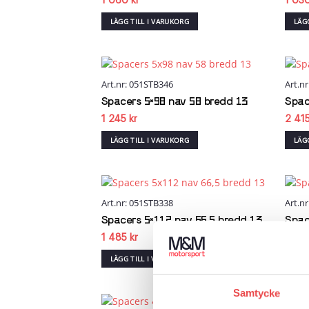
1 060
kr
1 03
LÄGG TILL I VARUKORG
LÄG
Art.nr: 051STB346
Art.n
Add to
wishlist
Spacers 5×98 nav 58 bredd 13
Spac
1 245
kr
2 41
LÄGG TILL I VARUKORG
LÄG
Art.nr: 051STB338
Art.n
Add to
wishlist
Spacers 5×112 nav 66,5 bredd 13
Spac
1 485
kr
1 51
LÄGG TILL I VARUKORG
LÄG
Samtycke