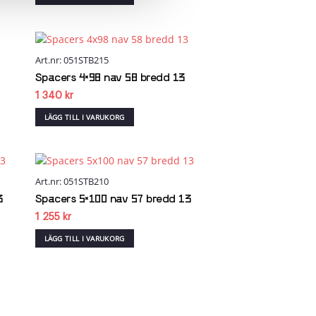
Art.nr: 051STB215
 to
Add to
list
wishlist
Spacers 4×98 nav 58 bredd 13
1 340
kr
LÄGG TILL I VARUKORG
Art.nr: 051STB210
 to
Add to
list
wishlist
3
Spacers 5×100 nav 57 bredd 13
1 255
kr
LÄGG TILL I VARUKORG