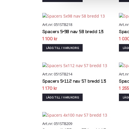
Art.nr: 051STB218
Art.n
Add to
wishlist
Spacers 5×98 nav 58 bredd 13
Spac
1 100
kr
1 03
LÄGG TILL I VARUKORG
LÄG
Art.nr: 051STB214
Art.n
Add to
wishlist
Spacers 5×112 nav 57 bredd 13
Spac
1 170
kr
1 25
LÄGG TILL I VARUKORG
LÄG
Art.nr: 051STB209
Add to