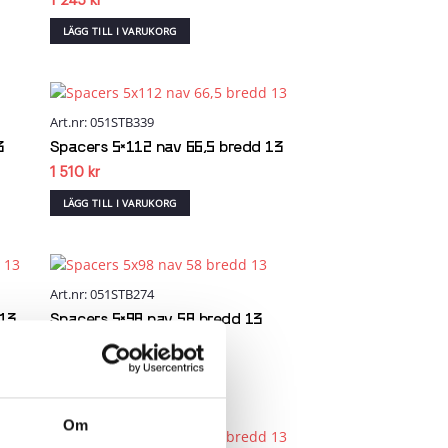
1 245
kr
LÄGG TILL I VARUKORG
Art.nr: 051STB339
 to
Add to
list
wishlist
3
Spacers 5×112 nav 66,5 bredd 13
1 510
kr
LÄGG TILL I VARUKORG
Art.nr: 051STB274
 to
Add to
list
wishlist
 13
Spacers 5×98 nav 58 bredd 13
1 100
kr
LÄGG TILL I VARUKORG
Om