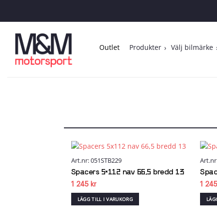
Skip
to
content
Outlet
Produkter
Välj bilmärke
Art.nr: 051STB229
Art.n
Add to
wishlist
Spacers 5×112 nav 66,5 bredd 13
Spac
1 245
kr
1 24
LÄGG TILL I VARUKORG
LÄG