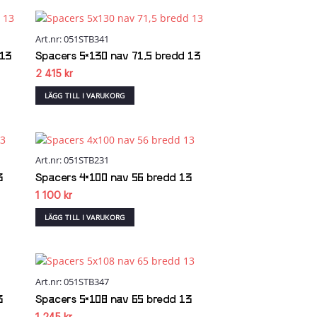
Art.nr: 051STB341
 to
Add to
list
wishlist
 13
Spacers 5×130 nav 71,5 bredd 13
2 415
kr
LÄGG TILL I VARUKORG
Art.nr: 051STB231
 to
Add to
list
wishlist
3
Spacers 4×100 nav 56 bredd 13
1 100
kr
LÄGG TILL I VARUKORG
Art.nr: 051STB347
 to
Add to
list
wishlist
3
Spacers 5×108 nav 65 bredd 13