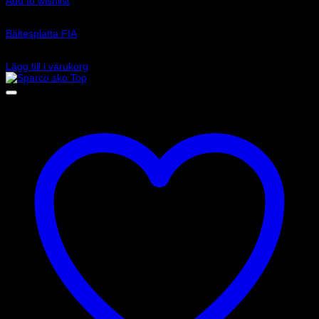
Add to wishlist
Art.nr: 04502
Bältesplatta FIA
55
kr
Lägg till i varukorg