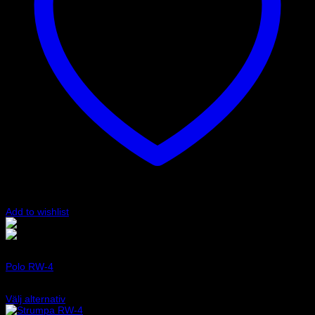
Add to wishlist
Svart
Vit
Art.nr: 001782MBI
Polo RW-4
995
kr
Välj alternativ
Den