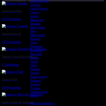
Lamborghini
Lancia
Land Rover
Sparco Hoodie
Lexus
Lotus
20 Produkter
Maserati
Mazda
Mercedes
Mini
Sparco Overall
Mitsubishi
Nissan
15 Produkter
Opel
Peugeot
Porsche
Renault
Sparco Overall för Folkrace
Rover
Saab
7 Produkter
Seat
Skoda
Smart
Ssangyong
Sparco Ratt
Subaru
Suzuki
35 Produkter
Toyota
Volkswagen
Volvo
Varumärke
Sparco Skor för Folkrace
Alla Varumärke ›