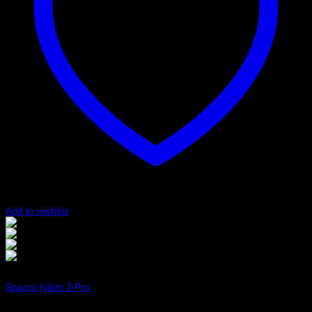
på
produktsidan
Add to wishlist
Gul/Svart
Svart
Svart/Grå
Vit
Art.nr: 003379
Sparco hjälm J-Pro
1 395
kr