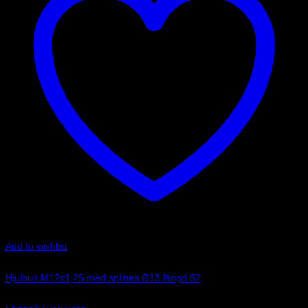
olika
alternativen
kan
väljas
på
produktsidan
Add to wishlist
Art.nr: 249PPM1205
Hjulbult M12x1,25 med splines Ø13 längd 62
45
kr