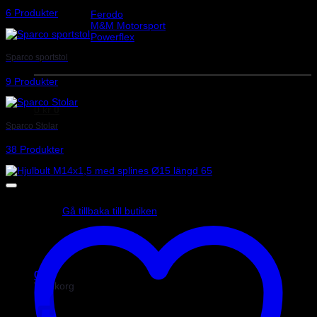
Helix Autosport
6 Produkter
Ferodo
M&M Motorsport
Powerflex
Evo Corse
Sparco sportstol
Sparco
9 Produkter
0
kr
0
Sparco Stolar
38 Produkter
Inga produkter i varukorgen.
Gå tillbaka till butiken
0
Varukorg