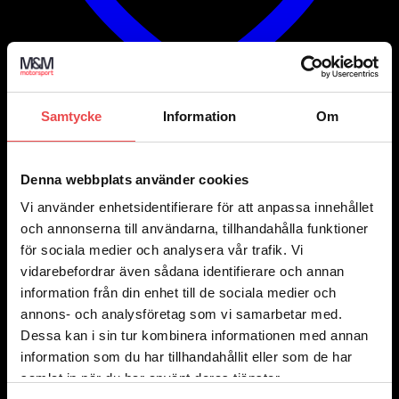
Samtycke
Information
Om
Add to wishlist
Art.nr: 249PPM1201
Denna webbplats använder cookies
Hjulbult M12x1,5 med splines Ø13 längd 52
Vi använder enhetsidentifierare för att anpassa innehållet
45
kr
och annonserna till användarna, tillhandahålla funktioner
Lägg till i varukorg
Rea!
för sociala medier och analysera vår trafik. Vi
vidarebefordrar även sådana identifierare och annan
information från din enhet till de sociala medier och
annons- och analysföretag som vi samarbetar med.
Dessa kan i sin tur kombinera informationen med annan
information som du har tillhandahållit eller som de har
samlat in när du har använt deras tjänster.