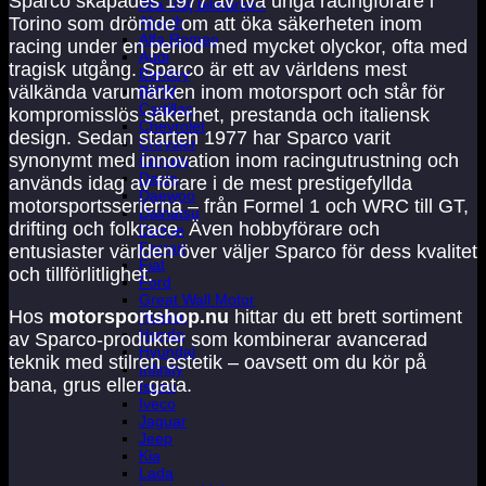
Sparco skapades 1977 av två unga racingförare i
Alla Välj bilmärke ›
Abarth
Torino som drömde om att öka säkerheten inom
Alfa Romeo
racing under en period med mycket olyckor, ofta med
Audi
tragisk utgång. Sparco är ett av världens mest
Bentley
välkända varumärken inom motorsport och står för
BMW
Cadillac
kompromisslös säkerhet, prestanda och italiensk
Chevrolet
design. Sedan starten 1977 har Sparco varit
Chrysler
synonymt med innovation inom racingutrustning och
Citroen
Dacia
används idag av förare i de mest prestigefyllda
Daewoo
motorsportsserierna – från Formel 1 och WRC till GT,
Daihatsu
drifting och folkrace. Även hobbyförare och
Dodge
Ferrari
entusiaster världen över väljer Sparco för dess kvalitet
Fiat
och tillförlitlighet.
Ford
Great Wall Motor
Hos
motorsportshop.nu
hittar du ett brett sortiment
Holden
Honda
av Sparco-produkter som kombinerar avancerad
Hyundai
teknik med stilren estetik – oavsett om du kör på
Infinity
bana, grus eller gata.
Isuzu
Iveco
Jaguar
Jeep
Kia
Lada