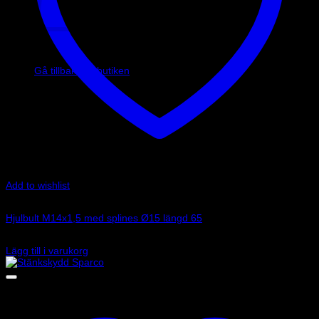
Inga produkter i varukorgen.
Gå tillbaka till butiken
Add to wishlist
Art.nr: 249PPM1406
Hjulbult M14x1,5 med splines Ø15 längd 65
45
kr
Lägg till i varukorg