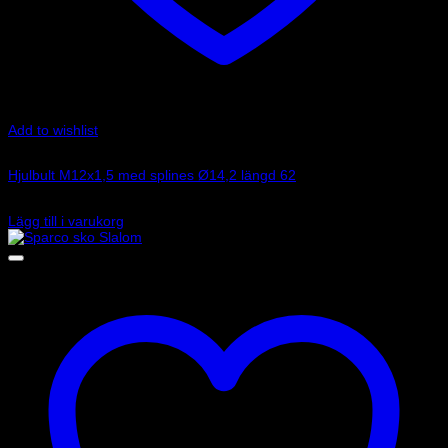
Add to wishlist
Art.nr: 249PPM1203
Hjulbult M12x1,5 med splines Ø14,2 längd 62
45
kr
Lägg till i varukorg