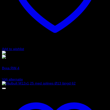
Add to wishlist
Svart
Vit
Art.nr: 001782PBI
Byxa RW-4
895
kr
Välj alternativ
Den
här
produkten
har
flera
varianter.
De