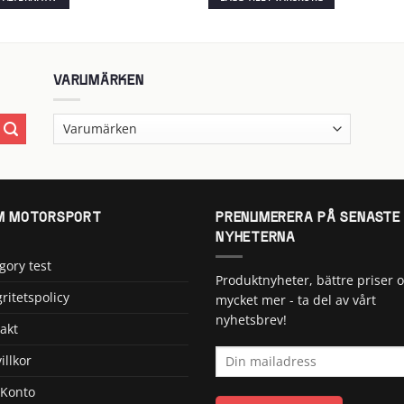
till
24
065 kr
kten
VARUMÄRKEN
ter.
nativen
 MOTORSPORT
PRENUMERERA PÅ SENASTE
ktsidan
NYHETERNA
gory test
Produktnyheter, bättre priser 
gritetspolicy
mycket mer - ta del av vårt
nyhetsbrev!
akt
illkor
 Konto