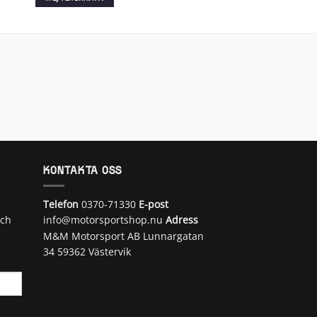
Den
här
produkten
har
flera
varianter.
De
olika
alternativen
kan
väljas
på
KONTAKTA OSS
produktsidan
Telefon
0370-71330
E-post
och
info@motorsportshop.nu
Adress
M&M Motorsport AB
Lunnargatan
34 59362 Västervik