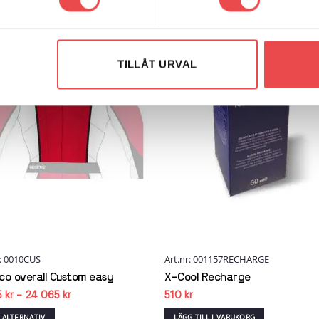
Add to
Add
wishlist
wish
TILLÅT URVAL
r: 0010CUS
Art.nr: 001157RECHARGE
co overall Custom easy
X-Cool Recharge
Prisintervall:
5
kr
–
24 065
kr
510
kr
6
395 kr
J ALTERNATIV
LÄGG TILL I VARUKORG