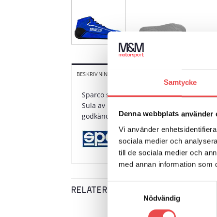
YTTERLIGARE INFORMATION
V
BESKRIVNING
Samtycke
Sparco sko Slalom+, låg modell sydd i mock
Sula av naturgummi med differentierade gr
Denna webbplats använder 
godkända.
Vi använder enhetsidentifierar
sociala medier och analysera 
till de sociala medier och a
med annan information som du 
Samtyckesval
RELATERADE PRODUKTER
Nödvändig