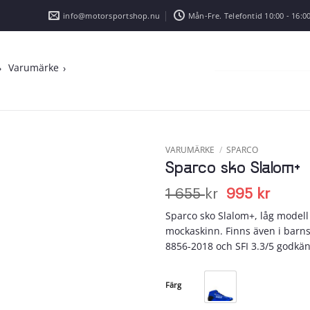
info@motorsportshop.nu
Mån-Fre. Telefontid 10:00 - 16:00
Varumärke
VARUMÄRKE
/
SPARCO
Sparco sko Slalom+
Add to
wishlist
Det
Det
1 655
kr
995
kr
ursprunglig
nuva
Sparco sko Slalom+, låg modell
priset
priset
mockaskinn. Finns även i barns
var:
är:
8856-2018 och SFI 3.3/5 godkä
1
995 kr
655 kr.
Färg