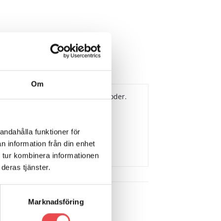
Om
er. Antibakteriellt luftigt innerfoder.
0 gr. FIA 8856-2018 och SFI 3.3/5
andahålla funktioner för
n information från din enhet
 tur kombinera informationen
deras tjänster.
Marknadsföring