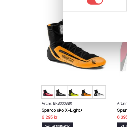
Add to
Add to
wishlist
wishlist
ko SL-17
ga
arande
et
kr.
Art.nr: BRB0003B0
Art.n
Sparco sko X-Light+
Spar
6 295
kr
6 39
VÄLJ ALTERNATIV
VÄL