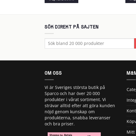
Den
Den
här
här
produkten
produ
har
har
SÖK DIREKT PÅ SAJTEN
flera
flera
varianter.
varian
Sök
De
De
efter:
olika
olika
alternativen
alter
kan
kan
väljas
väljas
på
på
OM OSS
M&M
produktsidan
produ
Vi är Sveriges största butik på
Cate
Sparco och har över 20 000
produkter i vårat sortiment. Vi
Inte
strävar alltid efter att göra kunden
Kont
nöjd genom kunskap om
produkterna, snabba leveranser
Köpv
och bra priser.
Mitt