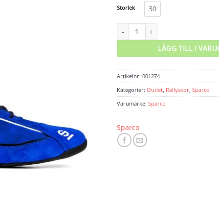
Storlek
30
Sparco sko Slalom+ mängd
LÄGG TILL I VAR
Artikelnr:
001274
Kategorier:
Outlet
,
Rallyskor
,
Sparco
Varumärke:
Sparco
Sparco