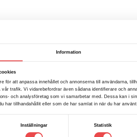
ARUMÄRKE
RECENSIONER (0)
STORLEKSGUIDE SKOR
Information
askinn med perforeringar i plös och ytterkappa. Förstärkt häl av läd
eppytor. Logotypen tryckt med med transfer. Vikt för storlek 42:33
cookies
e för att anpassa innehållet och annonserna till användarna, tillh
vår trafik. Vi vidarebefordrar även sådana identifierare och anna
nnons- och analysföretag som vi samarbetar med. Dessa kan i sin
har tillhandahållit eller som de har samlat in när du har använt 
Inställningar
Statistik