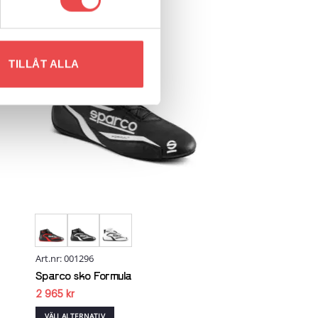
 to
Add to
list
wishlist
TILLÅT ALLA
Art.nr: 001296
Sparco sko Formula
2 965
kr
VÄLJ ALTERNATIV