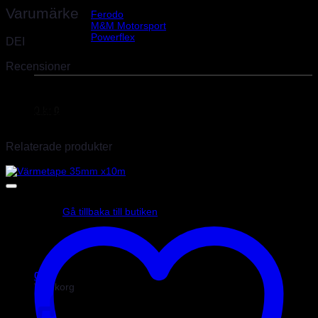
Helix Autosport
Varumärke
Ferodo
M&M Motorsport
Powerflex
DEI
Evo Corse
Sparco
Recensioner
Det finns inga recensioner än.
0
kr
0
Endast inloggade kunder som har köpt denna produkt får lämna en
recension.
Relaterade produkter
Inga produkter i varukorgen.
Gå tillbaka till butiken
0
Varukorg