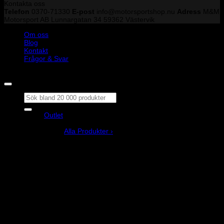
Kontakta oss
Telefon
0370-71330
E-post
info@motorsportshop.nu
Adress
M&M
Motorsport AB
Lunnargatan 34 59362 Västervik
Om oss
Blog
Kontakt
Frågor & Svar
Copyright © M&M Motorsport AB 2026
Sök
efter:
Outlet
Produkter
Alla Produkter ›
Bilstyling
Bromssystem
Förarutrustning
Invändig fordon och säkerhetsutrustning
Kläder och merchandise
Karting
Mekanikerutrustning
Motor och drivlina
Racingsimulator
Chassi och fjädring
Välj bilmärke