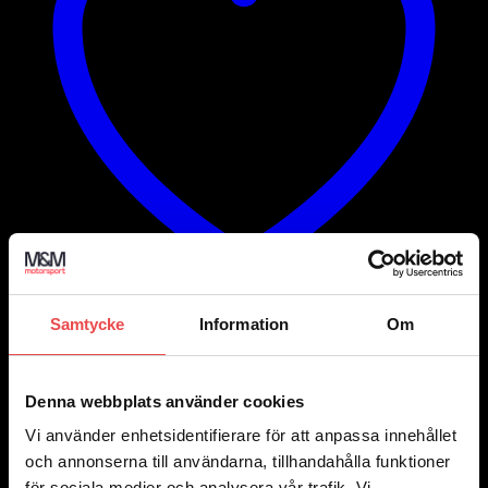
Samtycke
Information
Om
Add to wishlist
Art.nr: RAP003
Avgasbandage 50mm, rulle 15m
Denna webbplats använder cookies
645
kr
Vi använder enhetsidentifierare för att anpassa innehållet
Lägg till i varukorg
och annonserna till användarna, tillhandahålla funktioner
för sociala medier och analysera vår trafik. Vi