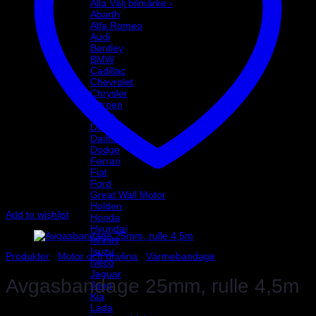
Alla Välj bilmärke ›
Abarth
Alfa Romeo
Audi
Bentley
BMW
Cadillac
Chevrolet
Chrysler
Citroen
Dacia
Daewoo
Daihatsu
Dodge
Ferrari
Fiat
Ford
Great Wall Motor
Holden
Add to wishlist
Honda
Hyundai
Infinity
Isuzu
Produkter
/
Motor och drivlina
/
Värmebandage
Iveco
Jaguar
Avgasbandage 25mm, rulle 4,5m
Jeep
Kia
Lada