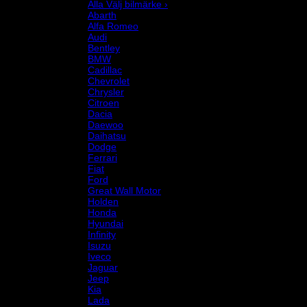
Alla Välj bilmärke ›
Abarth
Alfa Romeo
Audi
Bentley
BMW
Cadillac
Chevrolet
Chrysler
Citroen
Dacia
Daewoo
Daihatsu
Dodge
Ferrari
Fiat
Ford
Great Wall Motor
Holden
Honda
Hyundai
Infinity
Isuzu
Iveco
Jaguar
Jeep
Kia
Lada