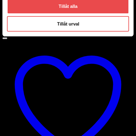
Art.nr: DEI010106
Tillåt alla
Avgasbandage 50mm, rulle 4,5m
280
kr
Tillåt urval
Lägg till i varukorg