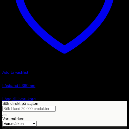
Add to wishlist
Art.nr: E86-5365-1
Låsband L360mm
11
kr
Lägg till i varukorg
Sök direkt på sajten
Sök
efter:
Varumärken
Om oss