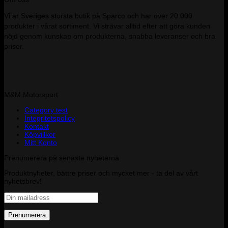
Vi är Sveriges största butik på Sparco och har över 20 000
produkter i vårat sortiment. Vi strävar alltid efter att göra kunden
nöjd genom kunskap om produkterna, snabba leveranser och bra
priser.
M&M Motorsport
Category test
Integritetspolicy
Kontakt
Köpvillkor
Mitt Konto
Prenumerera på senaste nyheterna
Produktnyheter, bättre priser och mycket mer - ta del av vårt
nyhetsbrev!