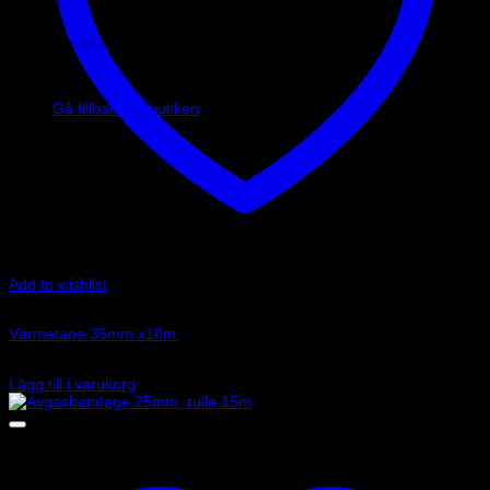
Inga produkter i varukorgen.
Gå tillbaka till butiken
Add to wishlist
Art.nr: DEI010416
Värmetape 35mm x10m
545
kr
Lägg till i varukorg