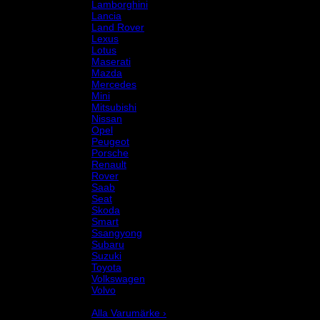
Lamborghini
Lancia
Land Rover
Lexus
Lotus
Maserati
Mazda
Mercedes
Mini
Mitsubishi
Nissan
Opel
Peugeot
Porsche
Renault
Rover
Saab
Seat
Skoda
Smart
Ssangyong
Subaru
Suzuki
Toyota
Volkswagen
Volvo
Varumärke
Alla Varumärke ›