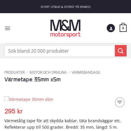
Skip
STORT UTBUD & STÖRST PÅ SPARCO
to
content
0
Sök
efter:
PRODUKTER
/
MOTOR OCH DRIVLINA
/
VÄRMEBANDAGE
Värmetape 35mm x5m
295
kr
Add to
wishlist
Värmetålig tape för att skydda kablar, täta brandväggar etc.
Reflekterar upp till 500 grader. Bredd: 35 mm, längd: 5 m.