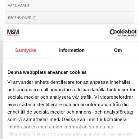
VARUMÄRKE
RECENSIONER (0)
Värmetålig tape för att skydda kablar, täta brandväggar
etc. Reflekterar upp till 500 grader. Bredd: 35 mm,
längd: 5 m.
Samtycke
Information
Om
Denna webbplats använder cookies
Vi använder enhetsidentifierare för att anpassa innehållet
RELATERADE PRODUKTER
och annonserna till användarna, tillhandahålla funktioner för
sociala medier och analysera vår trafik. Vi vidarebefordrar
även sådana identifierare och annan information från din
Art.nr: RAP006
Add to
Add to
enhet till de sociala medier och annons- och analysföretag
wishlist
wishlist
Art.nr: RAP001
Värmematta 50x50cm
som vi samarbetar med. Dessa kan i sin tur kombinera
Avgasbandage 25mm, rulle
informationen med annan information som du har
15m
255
kr
tillhandahållit eller som de har samlat in när du har använt
395
kr