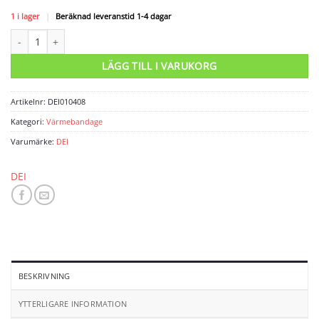
1 i lager
|
Beräknad leveranstid 1-4 dagar
Värmetape 35mm x5m mängd
LÄGG TILL I VARUKORG
Artikelnr:
DEI010408
Kategori:
Värmebandage
Varumärke:
DEI
DEI
BESKRIVNING
YTTERLIGARE INFORMATION