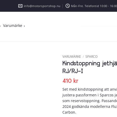
info@motorsportshop.nu
Mån-Fre. Telefontid 10:00 - 16:00
Varumärke
VARUMÄRKE
/
SPARCO
Kindstoppning jethjä
Add to
RJ/RJ-I
wishlist
410
kr
Set med kindstoppning att anvä
justera passformen i Sparcos je
som reservstoppning. Passande
2024 godkända modellerna Flux R
Carbon.