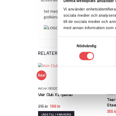
YTTERLIGARE INFORMATION
V
BESKRIVNING
Denna webbplats använder 
Vi använder enhetsidentifierar
Set med kindstoppning att använda för at
sociala medier och analysera 
godkända modellerna Flux RJ, RJ-i, RJ-i Ca
till de sociala medier och a
med annan information som du 
Samtyckesval
Nödvändig
RELATERADE PRODUKTER
Rea!
Add to
wishlist
Art.nr: 0032CLUBV01
Art.n
Visir Club X1 hjälmar
Tear-
Stea
Det
Det
315
kr
199
kr
ursprungliga
nuvarande
355
k
priset
priset
LÄGG TILL I VARUKORG