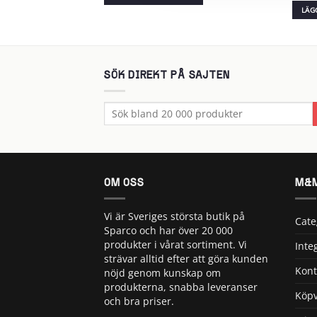
var:
är:
LÄG
315 kr.
199 kr.
SÖK DIREKT PÅ SAJTEN
Sök
efter:
OM OSS
M&M
Vi är Sveriges största butik på
Cate
Sparco och har över 20 000
produkter i vårat sortiment. Vi
Inte
strävar alltid efter att göra kunden
Kont
nöjd genom kunskap om
produkterna, snabba leveranser
Köpv
och bra priser.