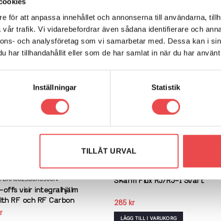
ARUMÄRKE
RECENSIONER (0)
cookies
e för att anpassa innehållet och annonserna till användarna, tillh
t justera passformen i Sparcos jethjälmar eller som reservstoppni
vår trafik. Vi vidarebefordrar även sådana identifierare och anna
rbon.
nnons- och analysföretag som vi samarbetar med. Dessa kan i sin
har tillhandahållit eller som de har samlat in när du har använt 
Inställningar
Statistik
Add to
Add
wishlist
wish
TILLÅT URVAL
Art.nr: BRA0006B0K0100N
r: BRA0025B0X0500N
Skärm Flux RJ/RJ-I Svart
offs visir integralhjälm
lth RF och RF Carbon
285
kr
r
LÄGG TILL I VARUKORG