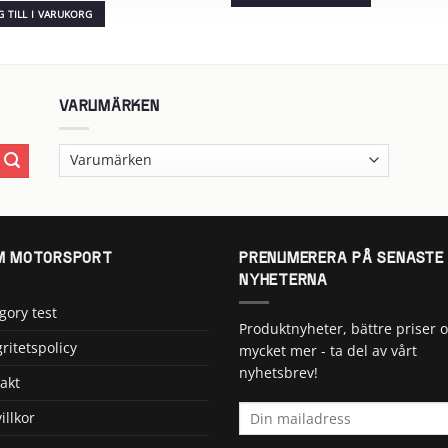
G TILL I VARUKORG
VARUMÄRKEN
 MOTORSPORT
PRENUMERERA PÅ SENASTE
NYHETERNA
gory test
Produktnyheter, bättre priser 
gritetspolicy
mycket mer - ta del av vårt
nyhetsbrev!
akt
illkor