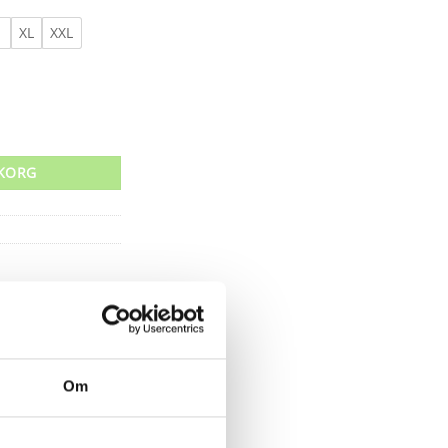
XL
XXL
I mängd
UKORG
Om