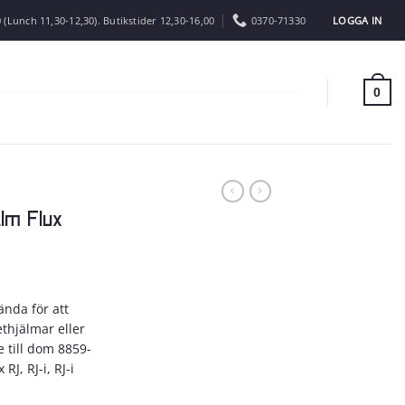
LOGGA IN
 (Lunch 11,30-12,30). Butikstider 12,30-16,00
0370-71330
0
lm Flux
nda för att
thjälmar eller
 till dom 8859-
J, RJ-i, RJ-i