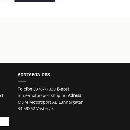
var:
är:
var:
är
Den
590 kr.
390 kr.
5
4
395 kr.
29
här
produkten
har
flera
varianter.
De
olika
alternativen
kan
väljas
på
produktsidan
KONTAKTA OSS
Telefon
0370-71330
E-post
och
info@motorsportshop.nu
Adress
M&M Motorsport AB
Lunnargatan
34 59362 Västervik