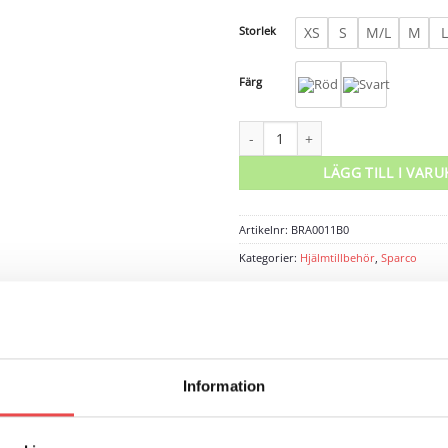
Storlek
XS
S
M/L
M
L
Färg
Kindstoppning jethjälm Flux RJ/RJ-
LÄGG TILL I VAR
Artikelnr:
BRA0011B0
Kategorier:
Hjälmtillbehör
,
Sparco
Sparco
Information